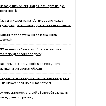
Як запустити об’єкт, якщо Обленерго не дає
потужності?
Кава для холодних напоїв: яке зерно краще
підходить для айс-лате, фрапе та кави з тоніком
Логістика та постачання обладнання від
LaserSvit
ПЕТ пляшки та банки: як обрати правильну
упаковку для свого продукту
Парфуми та спреї Victoria’s Secret: у чому
різниця і який аромат обрати
Надійна та якісна мультспліт-система недорого
– це цілком реально з Climat.еxpert
Сухофрукти: користь, вибір і способи вживання
для щоденного раціону