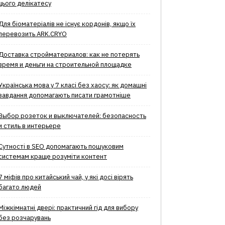
цього делікатесу
Для біоматеріалів не існує кордонів, якщо їх
перевозить ARK.CRYO
Доставка стройматериалов: как не потерять
время и деньги на строительной площадке
Українська мова у 7 класі без хаосу: як домашні
завдання допомагають писати грамотніше
Выбор розеток и выключателей: безопасность
и стиль в интерьере
Сутності в SEO допомагають пошуковим
системам краще розуміти контент
7 міфів про китайський чай, у які досі вірять
багато людей
Міжкімнатні двері: практичний гід для вибору
без розчарувань