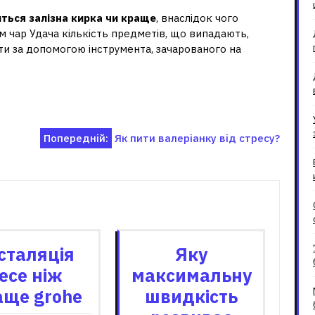
ться залізна кирка чи краще
, внаслідок чого
м чар Удача кількість предметів, що випадають,
ти за допомогою інструмента, зачарованого на
Попередній:
Як пити валеріанку від стресу?
зані записи
сталяція
Яку
tece ніж
максимальну
аще grohe
швидкість