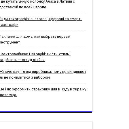
Где купить умную колонку Алиса в Латвии с
доставкой по всей Европе
Види тахографів: аналогові, цифрові та смарт-
тахографи
Паяльник для дома: как выбрать первый
инструмент
Електрочайники DeLonghi: якість, стиль і
надійність — огляд лінійки
Жіноче взуття від виробника: чому це вигідніше і
як не помилитися з вибором
Де і як оформити страховку для вʼїзду в Україну
іноземцю.