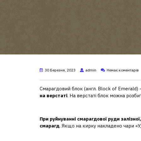
30 Березня, 2023
admin
Немає коментарів
Смарагдовий блок (англ. Block of Emerald)
на верстаті
. На верстаті блок можна розбит
Як у майнкрафті зробити 
При руйнуванні смарагдової руди залізної
смарагд
. Якщо на кирку накладено чари «У
Як видати собі смарагд у