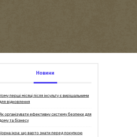
Новини
Чому перші місяці після інсульту є вирішальними
для відновлення
Як організувати ефективну систему безпеки для
дому та бізнесу
Чорна ікра: що варто знати перед покупкою