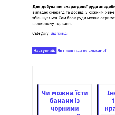
Для добування смарагдової руди знадоби
випадає смарагд та досвід. З кожним рівне
збільшується. Сам блок руди можна отрима
шовковому торканні.
Category:
Відповіді
Навігація
Наступний:
Як пишеться не слыхано?
записів
Пов'я
Чи можна їсти
Ін
банани із
чорними
кр