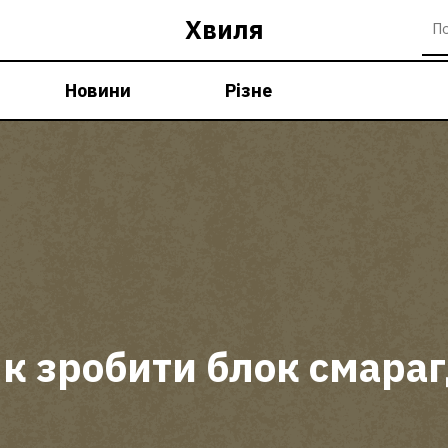
Хвиля
Новини
Різне
к зробити блок смара