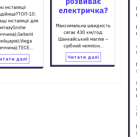
розвиває
кі інсталяції
електричка?
дійніші?ТОП-10:
щі інсталяції для
Максимальна швидкість
нітазуGrohe
сягає 430 км/год.
еччина);Geberit
Шанхайський маглів –
ейцарія);Viega
срібний чемпіон…
меччина);TECE…
Читати далі
итати далі