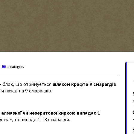
1 category
 – блок, що отримується
шляхом крафта 9 смарагдів
и назад на 9 смарагдів.
смарагд?
, алмазної чи незеритової киркою випадає 1
дача», то випаде 1—3 смарагди.
 майнкрафті?