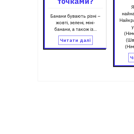
точками?
Я
найна
Банани бувають різні –
Найкра
жовті, зелені, міні-
у
банани, а також із…
(Нім
(Шв
Читати далі
(Ні
Ч