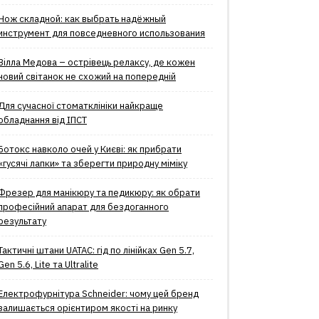
Нож складной: как выбрать надёжный
инструмент для повседневного использования
Вілла Медова – острівець релаксу, де кожен
новий світанок не схожий на попередній
Для сучасної стоматклініки найкраще
обладнання від ІПСТ
Ботокс навколо очей у Києві: як прибрати
«гусячі лапки» та зберегти природну міміку
Фрезер для манікюру та педикюру: як обрати
професійний апарат для бездоганного
результату
Тактичні штани UATAC: гід по лінійках Gen 5.7,
Gen 5.6, Lite та Ultralite
Електрофурнітура Schneider: чому цей бренд
залишається орієнтиром якості на ринку