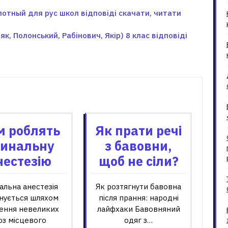
лотный для рус школ відповіді скачати, читати
к, Полонський, Рабінович, Якір) 8 клас відповіді
зані записи
м роблять
Як прати речі
пинальну
з бавовни,
нестезію
щоб не сіли?
альна анестезія
Як розтягнути бавовна
нується шляхом
після прання: народні
ення невеликих
лайфхаки Бавовняний
оз місцевого
одяг з…