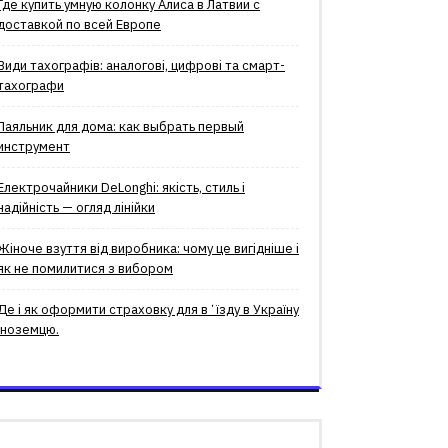
Где купить умную колонку Алиса в Латвии с
доставкой по всей Европе
Види тахографів: аналогові, цифрові та смарт-
тахографи
Паяльник для дома: как выбрать первый
инструмент
Електрочайники DeLonghi: якість, стиль і
надійність — огляд лінійки
Жіноче взуття від виробника: чому це вигідніше і
як не помилитися з вибором
Де і як оформити страховку для вʼїзду в Україну
іноземцю.