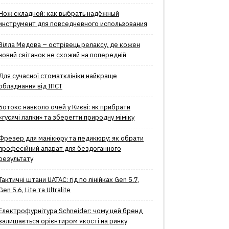
Нож складной: как выбрать надёжный
инструмент для повседневного использования
Вілла Медова – острівець релаксу, де кожен
новий світанок не схожий на попередній
Для сучасної стоматклініки найкраще
обладнання від ІПСТ
Ботокс навколо очей у Києві: як прибрати
«гусячі лапки» та зберегти природну міміку
Фрезер для манікюру та педикюру: як обрати
професійний апарат для бездоганного
результату
Тактичні штани UATAC: гід по лінійках Gen 5.7,
Gen 5.6, Lite та Ultralite
Електрофурнітура Schneider: чому цей бренд
залишається орієнтиром якості на ринку