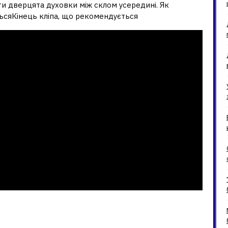
ти дверцята духовки між склом усередині. Як
ьсяКінець кліпа, що рекомендується