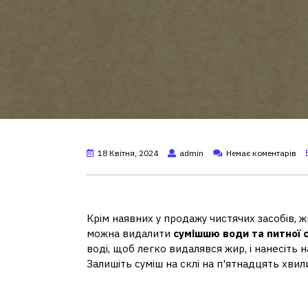
18 Квітня, 2024
admin
Немає коментарів
Як забрати скло від духов
Крім наявних у продажу чистячих засобів, 
можна видалити
сумішшю води та питної 
воді, щоб легко видалявся жир, і нанесіть н
Залишіть суміш на склі на п'ятнадцять хвили
Як помити внутрішнє скло 