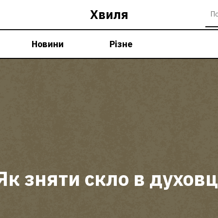
Хвиля
Новини
Різне
Як зняти скло в духовц