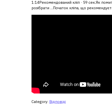
1:14Рекомендований кліп · 59 сек.Як поми
розібрати …Початок кліпа, що рекомендуєт
Category:
Відповіді