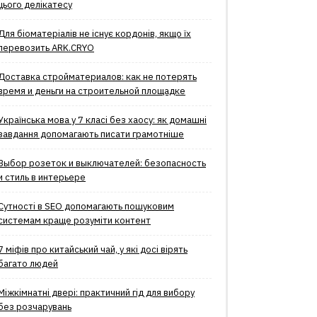
цього делікатесу
Для біоматеріалів не існує кордонів, якщо їх
перевозить ARK.CRYO
Доставка стройматериалов: как не потерять
время и деньги на строительной площадке
Українська мова у 7 класі без хаосу: як домашні
завдання допомагають писати грамотніше
Выбор розеток и выключателей: безопасность
и стиль в интерьере
Сутності в SEO допомагають пошуковим
системам краще розуміти контент
7 міфів про китайський чай, у які досі вірять
багато людей
Міжкімнатні двері: практичний гід для вибору
без розчарувань