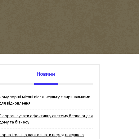
Новини
Чому перші місяці після інсульту є вирішальними
для відновлення
Як організувати ефективну систему безпеки для
дому та бізнесу
Чорна ікра: що варто знати перед покупкою