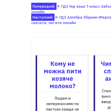
Навігація
Попередній:
ᐈ ГДЗ Укр язык 7 класс Забо
онлайн
записів
Наступний:
ᐈ ГДЗ Алгебра Збірник (Мерзля
скачати, читати онлайн
Пов'я
Кому не
Чи
можна пити
с
козяче
а
молоко?
Спин
вико
Людям із
введ
непереносимістю
д
лактози краще не