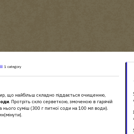
1 category
ки?
жир, що найбільш складно піддається очищенню,
соди
. Протріть скло серветкою, змоченою в гарячій
а нього суміш (300 г питної соди на 100 мл води).
н|мінути|.
у духовці?