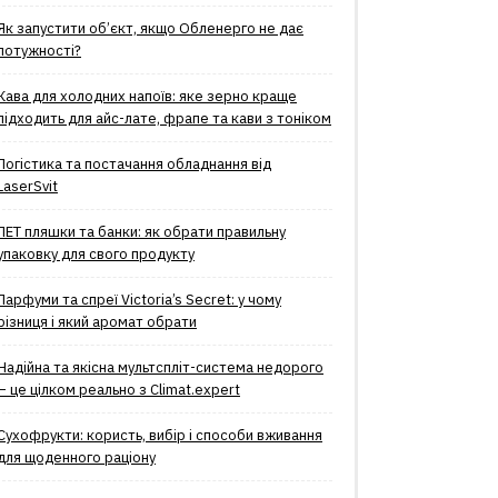
Як запустити об’єкт, якщо Обленерго не дає
потужності?
Кава для холодних напоїв: яке зерно краще
підходить для айс-лате, фрапе та кави з тоніком
Логістика та постачання обладнання від
LaserSvit
ПЕТ пляшки та банки: як обрати правильну
упаковку для свого продукту
Парфуми та спреї Victoria’s Secret: у чому
різниця і який аромат обрати
Надійна та якісна мультспліт-система недорого
– це цілком реально з Climat.еxpert
Сухофрукти: користь, вибір і способи вживання
для щоденного раціону