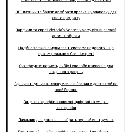
ПЕТ пляшки та банки: як обрати правильну упаковку для
свого продукту
Парфуми та спреї Victoria’s Secret: у чому різниця і який
аромат обрати
Надійна та якісна мультспліт-система недорого – це
цілком реально з Climat.еxpert
Сухофрукти: користь, вибір і способи вживання для
щоденного раціону
Где купить умную колонку Алиса в Латвии с доставкой по
всей Европе
Види тахографів: аналогові, цифрові та смарт-
тахографи
Паяльник для дома: как выбрать первый инструмент
Електрочайники DeLonghi: якість, стиль і надійність —