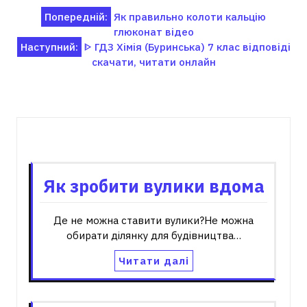
Навігація
Попередній:
Як правильно колоти кальцію
глюконат відео
записів
Наступний:
ᐈ ГДЗ Хімія (Буринська) 7 клас відповіді
скачати, читати онлайн
Пов'язані записи
Як зробити вулики вдома
Де не можна ставити вулики?Не можна
обирати ділянку для будівництва…
Читати далі