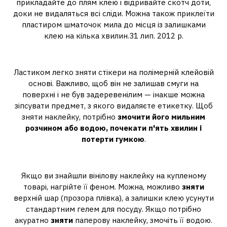
прикладайте до плям клею і відривайте скотч доти,
доки не видаляться всі сліди. Можна також приклеїти
пластиром шматочок мила до місця із залишками
клею на кілька хвилин.31 лип. 2012 р.
Як прибрати цінник із пакета?
Ластиком легко зняти стікери на полімерній клейовій
основі. Важливо, щоб він не залишав смуги на
поверхні і не був задеревенілим — інакше можна
зіпсувати предмет, з якого видаляєте етикетку. Щоб
зняти наклейку, потрібно
змочити його мильним
розчином або водою, почекати п'ять хвилин і
потерти гумкою
.
Як зняти цінник без слідів?
Якщо ви знайшли вінілову наклейку на купленому
товарі, нагрійте її феном. Можна, можливо
зняти
верхній шар (прозора плівка), а залишки клею усунути
стандартним гелем для посуду. Якщо потрібно
акуратно
зняти
паперову наклейку, змочіть її водою.