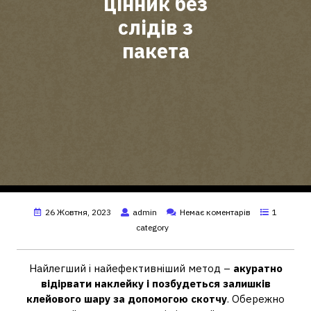
цінник без
слідів з
пакета
26 Жовтня, 2023
admin
Немає коментарів
1
category
Найлегший і найефективніший метод –
акуратно
відірвати наклейку і позбудеться залишків
клейового шару за допомогою скотчу
. Обережно