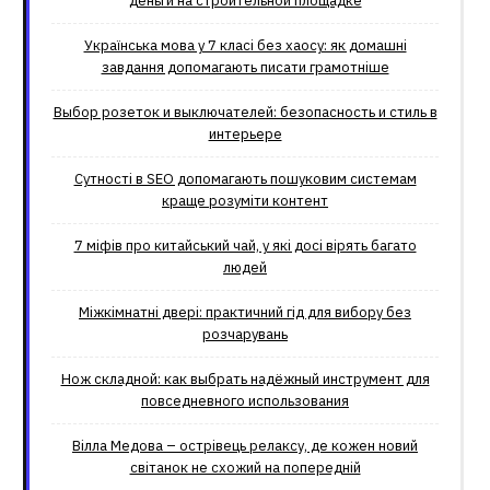
деньги на строительной площадке
Українська мова у 7 класі без хаосу: як домашні
завдання допомагають писати грамотніше
Выбор розеток и выключателей: безопасность и стиль в
интерьере
Сутності в SEO допомагають пошуковим системам
краще розуміти контент
7 міфів про китайський чай, у які досі вірять багато
людей
Міжкімнатні двері: практичний гід для вибору без
розчарувань
Нож складной: как выбрать надёжный инструмент для
повседневного использования
Вілла Медова – острівець релаксу, де кожен новий
світанок не схожий на попередній