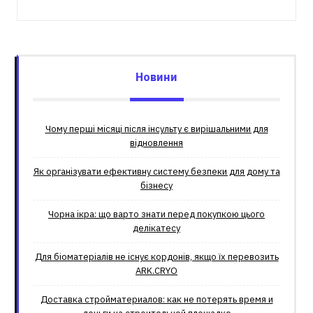
Новини
Чому перші місяці після інсульту є вирішальними для
відновлення
Як організувати ефективну систему безпеки для дому та
бізнесу
Чорна ікра: що варто знати перед покупкою цього
делікатесу
Для біоматеріалів не існує кордонів, якщо їх перевозить
ARK.CRYO
Доставка стройматериалов: как не потерять время и