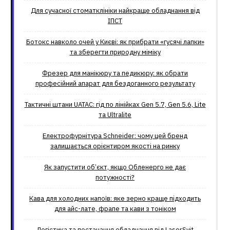
Для сучасної стоматклініки найкраще обладнання від
ІПСТ
Ботокс навколо очей у Києві: як прибрати «гусячі лапки»
та зберегти природну міміку
Фрезер для манікюру та педикюру: як обрати
професійний апарат для бездоганного результату
Тактичні штани UATAC: гід по лінійках Gen 5.7, Gen 5.6, Lite
та Ultralite
Електрофурнітура Schneider: чому цей бренд
залишається орієнтиром якості на ринку
Як запустити об’єкт, якщо Обленерго не дає
потужності?
Кава для холодних напоїв: яке зерно краще підходить
для айс-лате, фрапе та кави з тоніком
Логістика та постачання обладнання від LaserSvit