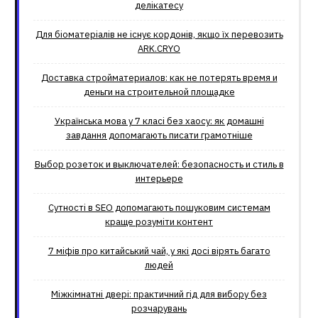
делікатесу
Для біоматеріалів не існує кордонів, якщо їх перевозить
ARK.CRYO
Доставка стройматериалов: как не потерять время и
деньги на строительной площадке
Українська мова у 7 класі без хаосу: як домашні
завдання допомагають писати грамотніше
Выбор розеток и выключателей: безопасность и стиль в
интерьере
Сутності в SEO допомагають пошуковим системам
краще розуміти контент
7 міфів про китайський чай, у які досі вірять багато
людей
Міжкімнатні двері: практичний гід для вибору без
розчарувань