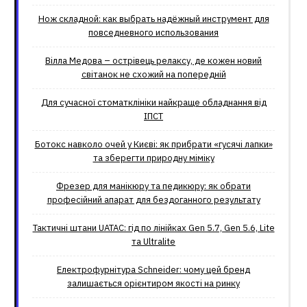
Нож складной: как выбрать надёжный инструмент для
повседневного использования
Вілла Медова – острівець релаксу, де кожен новий
світанок не схожий на попередній
Для сучасної стоматклініки найкраще обладнання від
ІПСТ
Ботокс навколо очей у Києві: як прибрати «гусячі лапки»
та зберегти природну міміку
Фрезер для манікюру та педикюру: як обрати
професійний апарат для бездоганного результату
Тактичні штани UATAC: гід по лінійках Gen 5.7, Gen 5.6, Lite
та Ultralite
Електрофурнітура Schneider: чому цей бренд
залишається орієнтиром якості на ринку