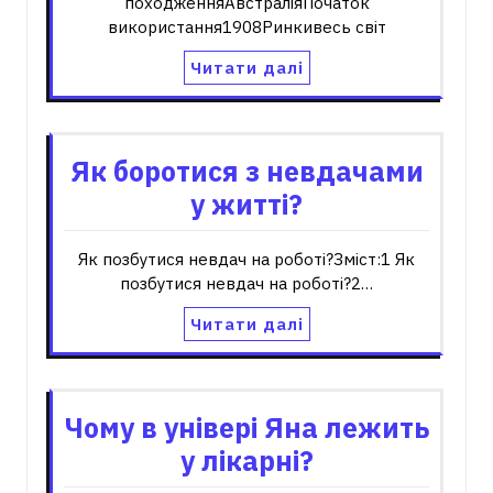
походженняАвстраліяПочаток
використання1908Ринкивесь світ
Читати далі
Як боротися з невдачами
у житті?
Як позбутися невдач на роботі?Зміст:1 Як
позбутися невдач на роботі?2…
Читати далі
Чому в універі Яна лежить
у лікарні?