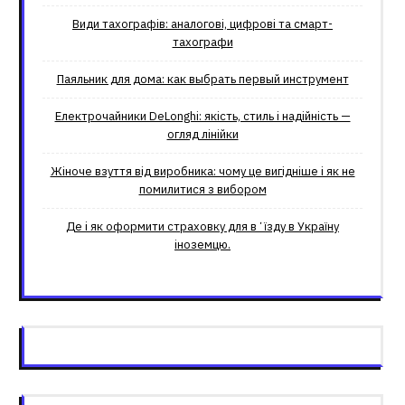
Види тахографів: аналогові, цифрові та смарт-
тахографи
Паяльник для дома: как выбрать первый инструмент
Електрочайники DeLonghi: якість, стиль і надійність —
огляд лінійки
Жіноче взуття від виробника: чому це вигідніше і як не
помилитися з вибором
Де і як оформити страховку для вʼїзду в Україну
іноземцю.