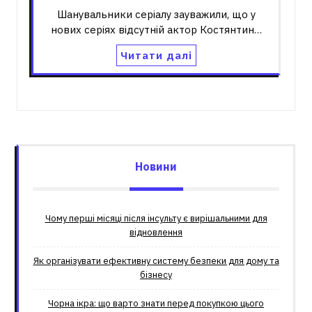
Шанувальники серіалу зауважили, що у
нових серіях відсутній актор Костянтин…
Читати далі
Новини
Чому перші місяці після інсульту є вирішальними для
відновлення
Як організувати ефективну систему безпеки для дому та
бізнесу
Чорна ікра: що варто знати перед покупкою цього