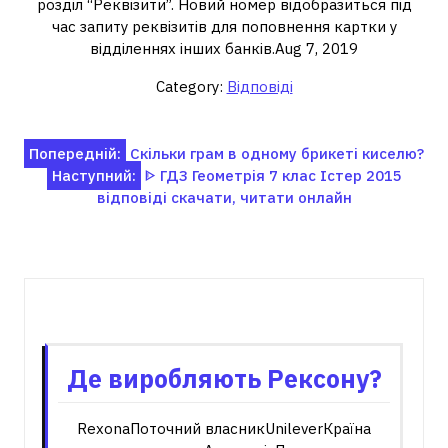
розділ “Реквізити”. Новий номер відобразиться під
час запиту реквізитів для поповнення картки у
відділеннях інших банків.Aug 7, 2019
Category:
Відповіді
Навігація
Попередній:
Скільки грам в одному брикеті киселю?
Наступний:
ᐈ ГДЗ Геометрія 7 клас Істер 2015
записів
відповіді скачати, читати онлайн
Пов'язані записи
Де виробляють Рексону?
RexonaПоточний власникUnileverКраїна