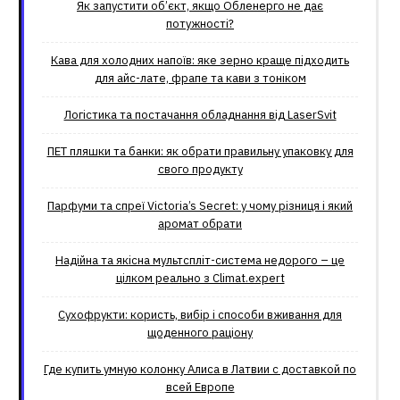
Як запустити об’єкт, якщо Обленерго не дає
потужності?
Кава для холодних напоїв: яке зерно краще підходить
для айс-лате, фрапе та кави з тоніком
Логістика та постачання обладнання від LaserSvit
ПЕТ пляшки та банки: як обрати правильну упаковку для
свого продукту
Парфуми та спреї Victoria’s Secret: у чому різниця і який
аромат обрати
Надійна та якісна мультспліт-система недорого – це
цілком реально з Climat.еxpert
Сухофрукти: користь, вибір і способи вживання для
щоденного раціону
Где купить умную колонку Алиса в Латвии с доставкой по
всей Европе