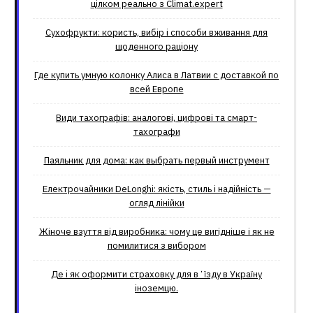
цілком реально з Climat.еxpert
Сухофрукти: користь, вибір і способи вживання для
щоденного раціону
Где купить умную колонку Алиса в Латвии с доставкой по
всей Европе
Види тахографів: аналогові, цифрові та смарт-
тахографи
Паяльник для дома: как выбрать первый инструмент
Електрочайники DeLonghi: якість, стиль і надійність —
огляд лінійки
Жіноче взуття від виробника: чому це вигідніше і як не
помилитися з вибором
Де і як оформити страховку для вʼїзду в Україну
іноземцю.