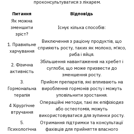
проконсультуватися з лікарем.
Питання
Відповідь
Як можна
зменшити
Існує кілька способів:
зріст?
Виключення з раціону продуктів, що
1. Правильне
сприяють росту, таких як молоко, м’ясо,
харчування
риба і яйця.
Збільшення навантаження на хребет і
2. Фізична
суглоби, що може призвести до
активність
зменшення росту.
3.
Прийом препаратів, які впливають на
Гормональна
вироблення гормонів росту і можуть
терапія
уповільнити зростання.
Операційні методи, такі як епіфізіодез
4 Хірургічне
або остеотомія, можуть
втручання
використовуватися для зупинки росту.
5.
Отримання підтримки та консультації
Психологічна
фахівців для прийняття власного