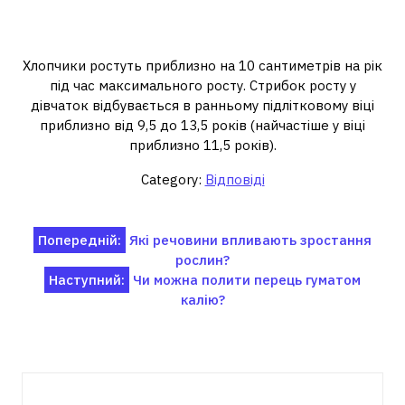
У якому віці відбувається
стрибок росту?
Хлопчики ростуть приблизно на 10 сантиметрів на рік
під час максимального росту. Стрибок росту у
дівчаток відбувається в ранньому підлітковому віці
приблизно від 9,5 до 13,5 років (найчастіше у віці
приблизно 11,5 років).
Category:
Відповіді
Навігація
Попередній:
Які речовини впливають зростання
рослин?
записів
Наступний:
Чи можна полити перець гуматом
калію?
Пов'язані записи