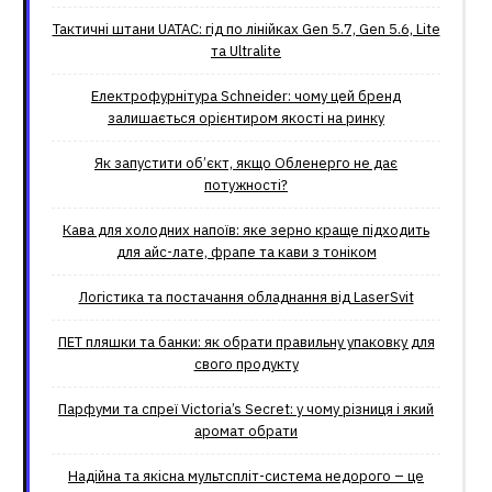
Тактичні штани UATAC: гід по лінійках Gen 5.7, Gen 5.6, Lite
та Ultralite
Електрофурнітура Schneider: чому цей бренд
залишається орієнтиром якості на ринку
Як запустити об’єкт, якщо Обленерго не дає
потужності?
Кава для холодних напоїв: яке зерно краще підходить
для айс-лате, фрапе та кави з тоніком
Логістика та постачання обладнання від LaserSvit
ПЕТ пляшки та банки: як обрати правильну упаковку для
свого продукту
Парфуми та спреї Victoria’s Secret: у чому різниця і який
аромат обрати
Надійна та якісна мультспліт-система недорого – це