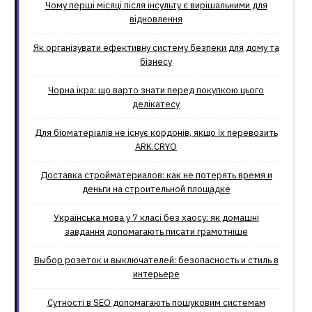
Чому перші місяці після інсульту є вирішальними для
відновлення
Як організувати ефективну систему безпеки для дому та
бізнесу
Чорна ікра: що варто знати перед покупкою цього
делікатесу
Для біоматеріалів не існує кордонів, якщо їх перевозить
ARK.CRYO
Доставка стройматериалов: как не потерять время и
деньги на строительной площадке
Українська мова у 7 класі без хаосу: як домашні
завдання допомагають писати грамотніше
Выбор розеток и выключателей: безопасность и стиль в
интерьере
Сутності в SEO допомагають пошуковим системам