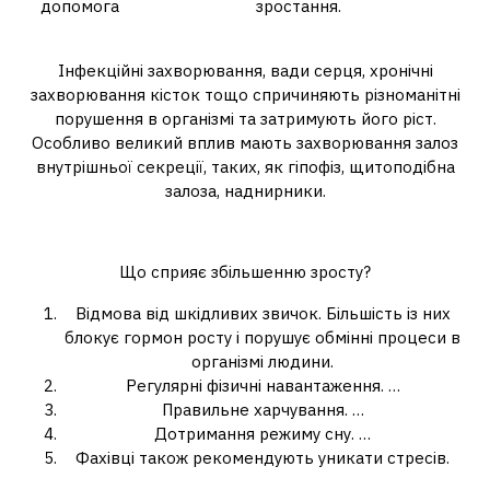
допомога
зростання.
Що гальмує ріст людини?
Інфекційні захворювання, вади серця, хронічні
захворювання кісток тощо спричиняють різноманітні
порушення в організмі та затримують його ріст.
Особливо великий вплив мають захворювання залоз
внутрішньої секреції, таких, як гіпофіз, щитоподібна
залоза, наднирники.
Як змінити свій зріст?
Що сприяє збільшенню зросту?
Відмова від шкідливих звичок. Більшість із них
блокує гормон росту і порушує обмінні процеси в
організмі людини.
Регулярні фізичні навантаження. …
Правильне харчування. …
Дотримання режиму сну. …
Фахівці також рекомендують уникати стресів.