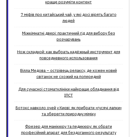
краще розуміти контент
7 міфів про китайський чай, у які досі вірять багато
людей
Міжкімнатні двері: практичний гід для вибору без
розчарувань
Нож складной: как выбрать надёжный инструмент для
повседневного использования
Вілла Медова – острівець релаксу, де кожен новий
світанок не схожий на попередній
Для сучасної стоматклініки найкраще обладнання від
ІПСТ
Ботокс навколо очей у Києві: як прибрати «гусячі лапки»
та зберегти природну міміку
Фрезер для манікюру та педикюру: як обрати
професійний апарат для бездоганного результату