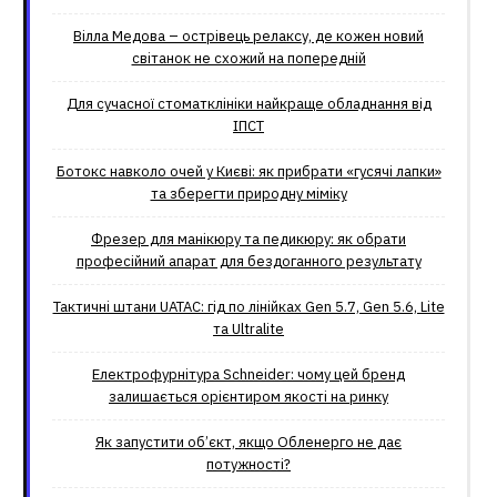
Вілла Медова – острівець релаксу, де кожен новий
світанок не схожий на попередній
Для сучасної стоматклініки найкраще обладнання від
ІПСТ
Ботокс навколо очей у Києві: як прибрати «гусячі лапки»
та зберегти природну міміку
Фрезер для манікюру та педикюру: як обрати
професійний апарат для бездоганного результату
Тактичні штани UATAC: гід по лінійках Gen 5.7, Gen 5.6, Lite
та Ultralite
Електрофурнітура Schneider: чому цей бренд
залишається орієнтиром якості на ринку
Як запустити об’єкт, якщо Обленерго не дає
потужності?