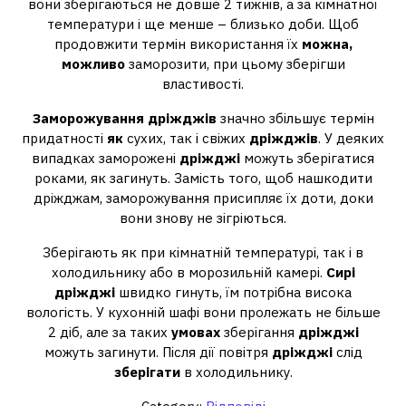
вони зберігаються не довше 2 тижнів, а за кімнатної
температури і ще менше – близько доби. Щоб
продовжити термін використання їх
можна,
можливо
заморозити, при цьому зберігши
властивості.
Заморожування дріжджів
значно збільшує термін
придатності
як
сухих, так і свіжих
дріжджів
. У деяких
випадках заморожені
дріжджі
можуть зберігатися
роками, як загинуть. Замість того, щоб нашкодити
дріжджам, заморожування присипляє їх доти, доки
вони знову не зігріються.
Зберігають як при кімнатній температурі, так і в
холодильнику або в морозильній камері.
Сирі
дріжджі
швидко гинуть, їм потрібна висока
вологість. У кухонній шафі вони пролежать не більше
2 діб, але за таких
умовах
зберігання
дріжджі
можуть загинути. Після дії повітря
дріжджі
слід
зберігати
в холодильнику.