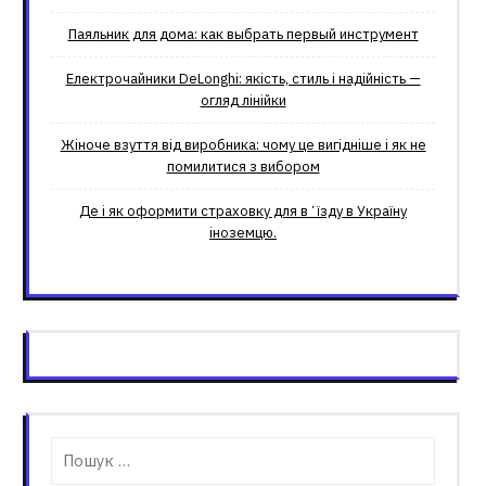
Паяльник для дома: как выбрать первый инструмент
Електрочайники DeLonghi: якість, стиль і надійність —
огляд лінійки
Жіноче взуття від виробника: чому це вигідніше і як не
помилитися з вибором
Де і як оформити страховку для вʼїзду в Україну
іноземцю.