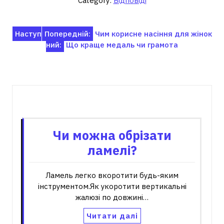
Category:
Відповіді
Навігація
Наступ
Попередній:
Чим корисне насіння для жінок
ний:
Що краще медаль чи грамота
записів
Пов'язані записи
Чи можна обрізати
ламелі?
Ламель легко вкоротити будь-яким
інструментом.Як укоротити вертикальні
жалюзі по довжині…
Читати далі