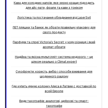
Кава для холодних напоїв: яке зерно краще підходить
для айс-лате, фрапе та кави з тоніком
Логістика та постачання обладнання від LaserSvit
ПЕТ пляшки та банки: як обрати правильну упаковку для
свого продукту
Парфуми та спреї Victoria’s Secret: у чому різниця і який
аромат обрати
Надійна та якісна мультспліт-система недорого – це
цілком реально з Climat.еxpert
Сухофрукти: користь, вибір і способи вживання для
щоденного раціону
Где купить умную колонку Алиса в Латвии с доставкой по
всей Европе
Види тахографів: аналогові, цифрові та смарт-
тахографи