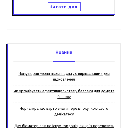
Читати далі
Новини
Чому перші місяці після інсульту є вирішальними для
відновлення
Як організувати ефективну систему безпеки для дому та
бізнесу
Чорна ікра: що варто знати перед покупкою цього
делікатесу
Для біоматеріалів не існує кордонів, якщо їх перевозить