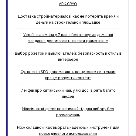
ARK.CRYO
Доставка стройматериалов: как не потерять время и
деньги на строительной площадке
Українська мова у 7 класі без хаосу: як домашні
завдання допомагають писати грамотніше
Выбор розеток и выключателей: безопасность и стиль в
интерьере
Сутності в SEO допомагають пошуковим системам
краще розуміти контент
7 міфів про китайський чай, у які досі вірять багато
людей
Міжкімнатні двері: практичний гід для вибору без
розчарувань
Нож складной: как выбрать надёжный инструмент для
повседневного использования