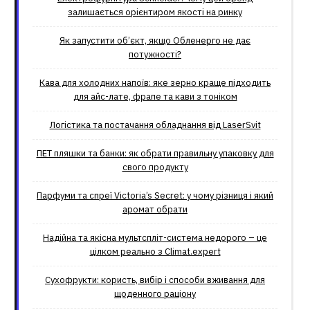
залишається орієнтиром якості на ринку
Як запустити об’єкт, якщо Обленерго не дає
потужності?
Кава для холодних напоїв: яке зерно краще підходить
для айс-лате, фрапе та кави з тоніком
Логістика та постачання обладнання від LaserSvit
ПЕТ пляшки та банки: як обрати правильну упаковку для
свого продукту
Парфуми та спреї Victoria’s Secret: у чому різниця і який
аромат обрати
Надійна та якісна мультспліт-система недорого – це
цілком реально з Climat.еxpert
Сухофрукти: користь, вибір і способи вживання для
щоденного раціону