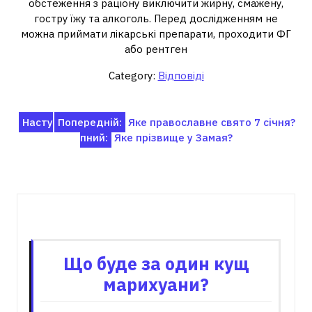
обстеження з раціону виключити жирну, смажену,
гостру їжу та алкоголь. Перед дослідженням не
можна приймати лікарські препарати, проходити ФГ
або рентген
Category:
Відповіді
Навігація
Насту
Попередній:
Яке православне свято 7 січня?
пний:
Яке прізвище у Замая?
записів
Пов'язані записи
Що буде за один кущ
марихуани?