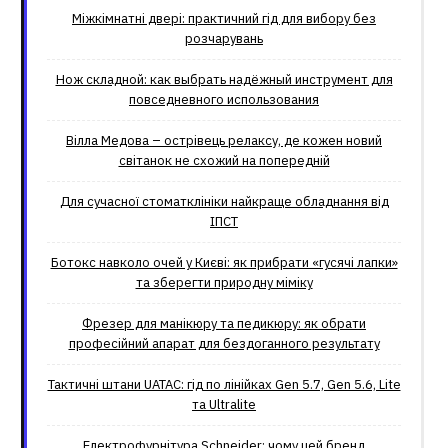
Міжкімнатні двері: практичний гід для вибору без
розчарувань
Нож складной: как выбрать надёжный инструмент для
повседневного использования
Вілла Медова – острівець релаксу, де кожен новий
світанок не схожий на попередній
Для сучасної стоматклініки найкраще обладнання від
ІПСТ
Ботокс навколо очей у Києві: як прибрати «гусячі лапки»
та зберегти природну міміку
Фрезер для манікюру та педикюру: як обрати
професійний апарат для бездоганного результату
Тактичні штани UATAC: гід по лінійках Gen 5.7, Gen 5.6, Lite
та Ultralite
Електрофурнітура Schneider: чому цей бренд