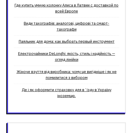
Где купить умную колонку Алиса в Латвии с доставкой по
всей Европе
Види тахографів: аналогові, цифрові та смарт-
тахографи
Паяльник для дома: как выбрать первый инструмент
Електрочайники DeLonghi: якість, стиль і надійність —
огляд лінійки
Жіноче взуття від виробника: чому це вигідніше і як не
помилитися з вибором
Де і як оформити страховку для вʼїзду в Україну
іноземцю.