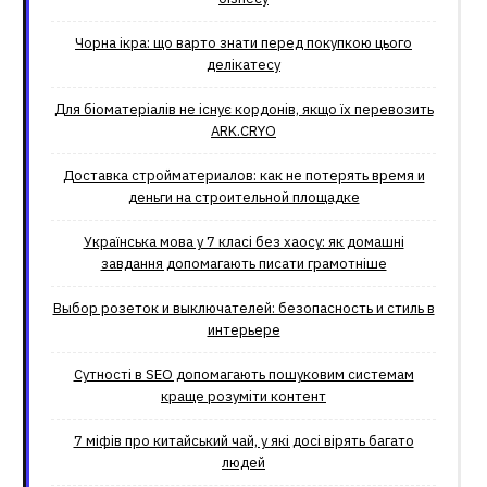
Чорна ікра: що варто знати перед покупкою цього
делікатесу
Для біоматеріалів не існує кордонів, якщо їх перевозить
ARK.CRYO
Доставка стройматериалов: как не потерять время и
деньги на строительной площадке
Українська мова у 7 класі без хаосу: як домашні
завдання допомагають писати грамотніше
Выбор розеток и выключателей: безопасность и стиль в
интерьере
Сутності в SEO допомагають пошуковим системам
краще розуміти контент
7 міфів про китайський чай, у які досі вірять багато
людей