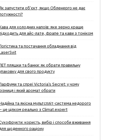
Як запустити об’єкт, якщо Обленерго не дає
потужності?
Кава для холодних напоїв: яке зерно краще
підходить для айс-лате, фрапе та кави з тоніком
Логістика та постачання обладнання від
LaserSvit
ПЕТ пляшки та банки: як обрати правильну
упаковку для свого продукту
Парфуми та спреї Victoria’s Secret: у чому
різниця і який аромат обрати
Надійна та якісна мультспліт-система недорого
– це цілком реально з Climat.еxpert
Сухофрукти: користь, вибір і способи вживання
для щоденного раціону