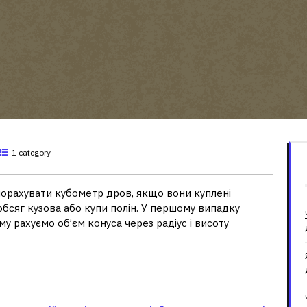
1 category
порахувати кубометр дров, якщо вони куплені
бсяг кузова або купи полін. У першому випадку
у рахуємо об’єм конуса через радіус і висоту