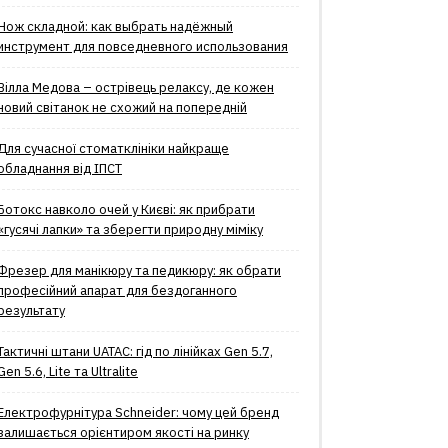
Нож складной: как выбрать надёжный
инструмент для повседневного использования
Вілла Медова – острівець релаксу, де кожен
новий світанок не схожий на попередній
Для сучасної стоматклініки найкраще
обладнання від ІПСТ
Ботокс навколо очей у Києві: як прибрати
«гусячі лапки» та зберегти природну міміку
Фрезер для манікюру та педикюру: як обрати
професійний апарат для бездоганного
результату
Тактичні штани UATAC: гід по лінійках Gen 5.7,
Gen 5.6, Lite та Ultralite
Електрофурнітура Schneider: чому цей бренд
залишається орієнтиром якості на ринку