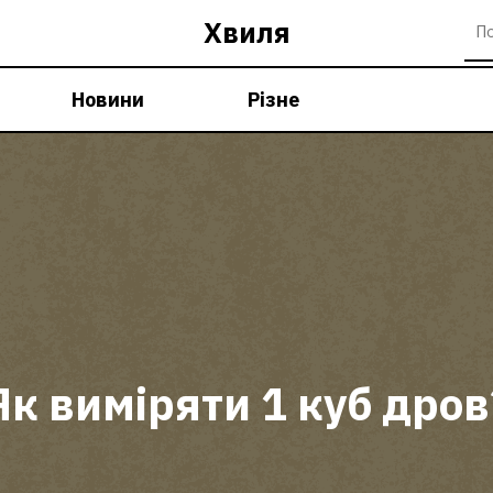
Хвиля
Новини
Різне
Як виміряти 1 куб дров