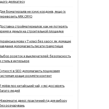
цього делікатесу
Для біоматеріалів не існує кордонів, якщо їх
перевозить ARK.CRYO
Доставка стройматериалов: как не потерять
время и деньги на строительной площадке
Українська мова у 7 класі без хаосу: як домашні
завдання допомагають писати грамотніше
Выбор розеток и выключателей: безопасность
и стиль в интерьере
Сутності в SEO допомагають пошуковим
системам краще розуміти контент
7 міфів про китайський чай, у які досі вірять
багато людей
Міжкімнатні двері: практичний гід для вибору
без розчарувань