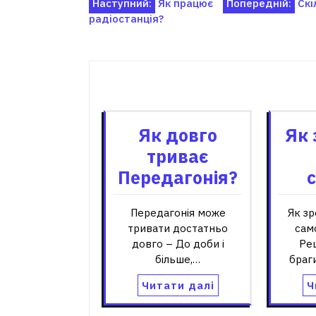
Навігація
Наступний:
Як працює
Попередній:
Скі
радіостанція?
записів
Пов'я
Як довго
Як 
триває
Передагонія?
Передагонія може
Як зр
тривати достатньо
сам
довго – До доби і
Ре
більше,…
браг
Читати далі
Ч