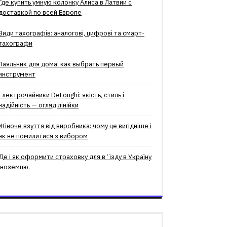
Где купить умную колонку Алиса в Латвии с
доставкой по всей Европе
Види тахографів: аналогові, цифрові та смарт-
тахографи
Паяльник для дома: как выбрать первый
инструмент
Електрочайники DeLonghi: якість, стиль і
надійність — огляд лінійки
Жіноче взуття від виробника: чому це вигідніше і
як не помилитися з вибором
Де і як оформити страховку для вʼїзду в Україну
іноземцю.