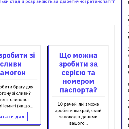
льки стадій розрізняють за діабетичної ретинопатії?
зані записи
зробити зі
Що можна
сливи
зробити за
самогон
серією та
номером
обити брагу для
паспорта?
огону зі сливи?
цепт сливової
10 речей, які зможе
иНемиті (якщо…
зробити шахрай, який
итати далі
заволодів даними
вашого…