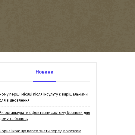
Новини
Чому перші місяці після інсульту є вирішальними
для відновлення
Як організувати ефективну систему безпеки для
дому та бізнесу
Чорна ікра: що варто знати перед покупкою