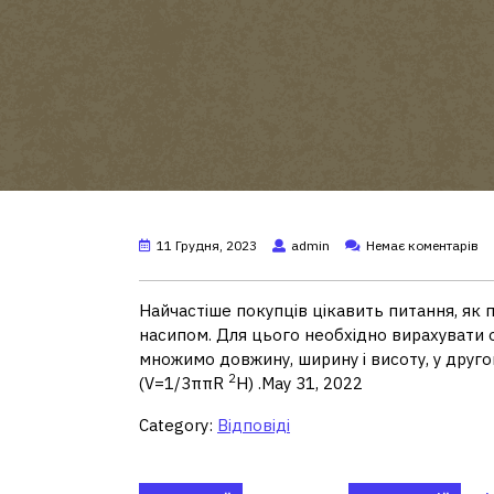
11 Грудня, 2023
admin
Немає коментарів
Найчастіше покупців цікавить питання, як 
насипом. Для цього необхідно вирахувати о
множимо довжину, ширину і висоту, у другом
2
(V=1/3ππR
H) .May 31, 2022
Category:
Відповіді