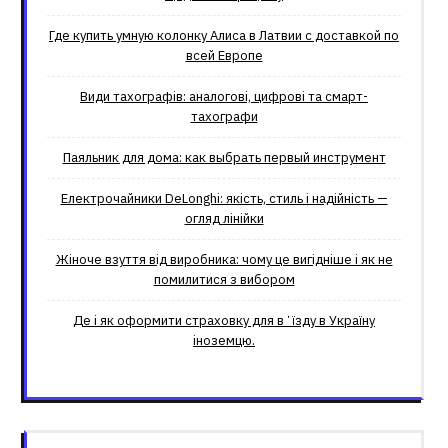
Где купить умную колонку Алиса в Латвии с доставкой по
всей Европе
Види тахографів: аналогові, цифрові та смарт-
тахографи
Паяльник для дома: как выбрать первый инструмент
Електрочайники DeLonghi: якість, стиль і надійність —
огляд лінійки
Жіноче взуття від виробника: чому це вигідніше і як не
помилитися з вибором
Де і як оформити страховку для вʼїзду в Україну
іноземцю.