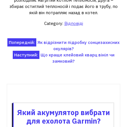
розподіляє нагрітий котлом теплоносій, друга –
збирає остиглий теплоносій і подає його в трубу, по
якій він потрапляє назад в котел.
Category:
Відповіді
Навігація
Попередній:
Як відрізнити підробку сонцезахисних
окулярів?
записів
Наступний:
Що краще клейовий кварц вініл чи
замковий?
Пов'язані записи
Який акумулятор вибрати
для ехолота Garmin?