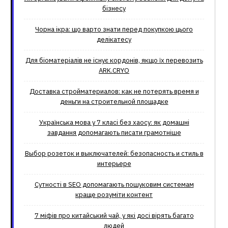
бізнесу
Чорна ікра: що варто знати перед покупкою цього
делікатесу
Для біоматеріалів не існує кордонів, якщо їх перевозить
ARK.CRYO
Доставка стройматериалов: как не потерять время и
деньги на строительной площадке
Українська мова у 7 класі без хаосу: як домашні
завдання допомагають писати грамотніше
Выбор розеток и выключателей: безопасность и стиль в
интерьере
Сутності в SEO допомагають пошуковим системам
краще розуміти контент
7 міфів про китайський чай, у які досі вірять багато
людей