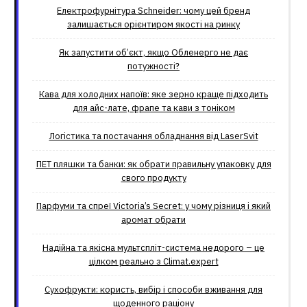
Електрофурнітура Schneider: чому цей бренд
залишається орієнтиром якості на ринку
Як запустити об’єкт, якщо Обленерго не дає
потужності?
Кава для холодних напоїв: яке зерно краще підходить
для айс-лате, фрапе та кави з тоніком
Логістика та постачання обладнання від LaserSvit
ПЕТ пляшки та банки: як обрати правильну упаковку для
свого продукту
Парфуми та спреї Victoria’s Secret: у чому різниця і який
аромат обрати
Надійна та якісна мультспліт-система недорого – це
цілком реально з Climat.еxpert
Сухофрукти: користь, вибір і способи вживання для
щоденного раціону