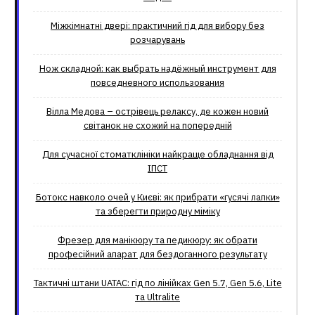
Міжкімнатні двері: практичний гід для вибору без
розчарувань
Нож складной: как выбрать надёжный инструмент для
повседневного использования
Вілла Медова – острівець релаксу, де кожен новий
світанок не схожий на попередній
Для сучасної стоматклініки найкраще обладнання від
ІПСТ
Ботокс навколо очей у Києві: як прибрати «гусячі лапки»
та зберегти природну міміку
Фрезер для манікюру та педикюру: як обрати
професійний апарат для бездоганного результату
Тактичні штани UATAC: гід по лінійках Gen 5.7, Gen 5.6, Lite
та Ultralite