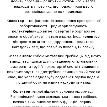
досить простий – розігрітий котлом носій тепла,
надходить у гребінку, що подає, і після цього
розподіляється по всіх приладах.
Колектор
— це фахівець із повернення простроченої
заборгованості. Кредитори залучають
колекторів
якщо ви не повертаєте борг або не
вносите обов'язкові платежі вчасно. Іноді
колектор
діє просто як агент за дорученням кредитора,
нагадуючи вам, що потрібно повернути позику.
Система являє собою металевий гребінець, від якого
виводяться шляхи для приєднання опалювальних
пристроїв та труб. У колекторній системі
опалення
використовується двотрубний принцип, який має на
увазі, що через одну трубу подається гаряча вода, а
по другій остигла рідина надходить назад.
Колектор теплої підлоги
: основна інформація
Розподільний вузол складається з двох гребінок,
кожна з яких виконує певну функцію: перша –