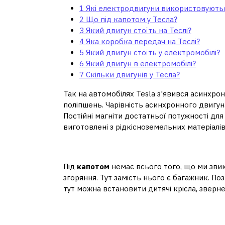
1
Які електродвигуни використовуютьс
2
Що під капотом у Тесла?
3
Який двигун стоїть на Теслі?
4
Яка коробка передач на Теслі?
5
Який двигун стоїть у електромобілі?
6
Який двигун в електромобілі?
7
Скільки двигунів у Тесла?
Так на автомобілях Tesla з'явився асинхронн
поліпшень. Чарівність асинхронного двигуна
Постійні магніти достатньої потужності дл
виготовлені з рідкісноземельних матеріалів
Що під капотом у Тесл
Під
капотом
немає всього того, що ми звик
згоряння. Тут замість нього є багажник. По
тут можна встановити дитячі крісла, зверне
Який двигун стоїть на 