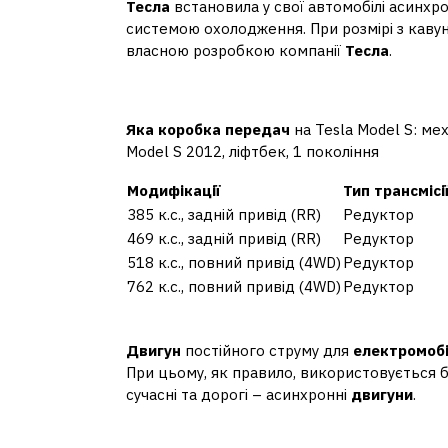
Тесла
встановила у свої автомобілі асинхр
системою охолодження. При розмірі з кавун 
власною розробкою компанії
Тесла
.
Яка коробка передач н
Яка коробка передач
на Tesla Model S: мех
Model S 2012, ліфтбек, 1 покоління
Модифікації
Тип трансмісі
385 к.с., задній привід (RR)
Редуктор
469 к.с., задній привід (RR)
Редуктор
518 к.с., повний привід (4WD)
Редуктор
762 к.с., повний привід (4WD)
Редуктор
Який двигун стоїть у е
Двигун
постійного струму для
електромоб
При цьому, як правило, використовується
сучасні та дорогі – асинхронні
двигуни
.
Який двигун в електро