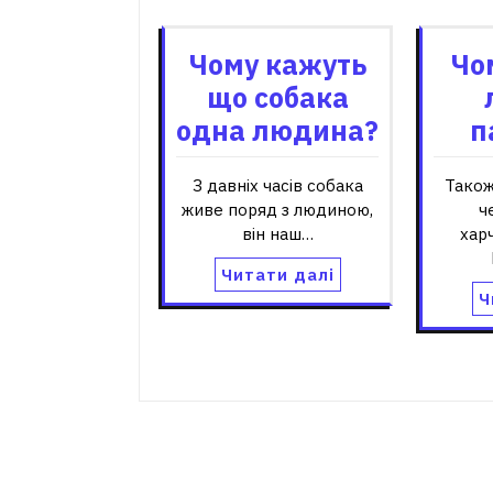
Чому кажуть
Чо
що собака
одна людина?
п
З давніх часів собака
Також
живе поряд з людиною,
ч
він наш…
хар
Читати далі
Ч