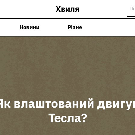
Хвиля
Новини
Різне
Як влаштований двигу
Тесла?