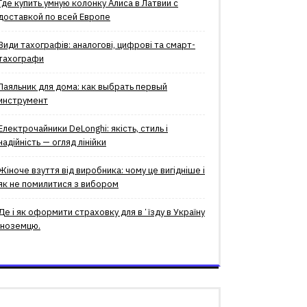
Где купить умную колонку Алиса в Латвии с
доставкой по всей Европе
Види тахографів: аналогові, цифрові та смарт-
тахографи
Паяльник для дома: как выбрать первый
инструмент
Електрочайники DeLonghi: якість, стиль і
надійність — огляд лінійки
Жіноче взуття від виробника: чому це вигідніше і
як не помилитися з вибором
Де і як оформити страховку для вʼїзду в Україну
іноземцю.