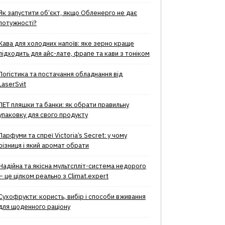
Як запустити об’єкт, якщо Обленерго не дає
потужності?
Кава для холодних напоїв: яке зерно краще
підходить для айс-лате, фрапе та кави з тоніком
Логістика та постачання обладнання від
LaserSvit
ПЕТ пляшки та банки: як обрати правильну
упаковку для свого продукту
Парфуми та спреї Victoria’s Secret: у чому
різниця і який аромат обрати
Надійна та якісна мультспліт-система недорого
– це цілком реально з Climat.еxpert
Сухофрукти: користь, вибір і способи вживання
для щоденного раціону