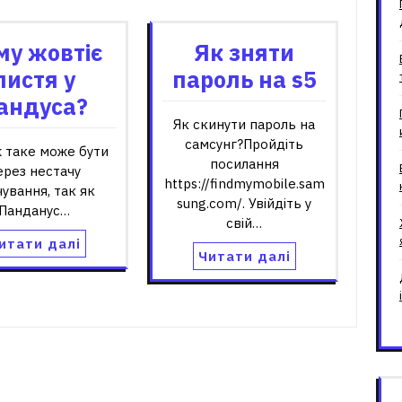
му жовтіє
Як зняти
листя у
пароль на s5
андуса?
Як скинути пароль на
самсунг?Пройдіть
 таке може бути
посилання
ерез нестачу
https://findmymobile.sam
чування, так як
sung.com/. Увійдіть у
Панданус…
свій…
итати далі
Читати далі