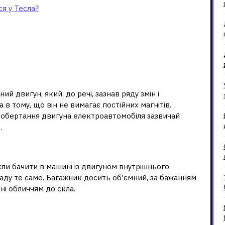
я у Тесла?
ий двигун, який, до речі, зазнав ряду змін і
 в тому, що він не вимагає постійних магнітів.
я обертання двигуна електроавтомобіля зазвичай
.
а?
ли бачити в машині із двигуном внутрішнього
заду те саме. Багажник досить об'ємний, за бажанням
ні обличчям до скла.
Теслі?