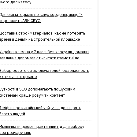
цього делікатесу
Для біоматеріалів не існує кордонів, якщо їх
перевозить ARK.CRYO
Доставка стройматериалов: как не потерять
время и деньги на строительной площадке
Українська мова у 7 класі без хаосу: як домашні
завдання допомагають писати грамотніше
Выбор розеток и выключателей: безопасность
и стиль в интерьере
Сутності в SEO допомагають пошуковим
системам краще розуміти контент
7 міфів про китайський чай, у які досі вірять
багато людей
Міжкімнатні двері: практичний гід для вибору
без розчарувань