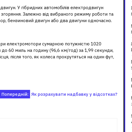
двигун. У гібридних автомобілів електродвигун
о згоряння. Залежно від вибраного режиму роботи та
ор, бензиновий двигун або два двигуни одночасно.
ла?
 три електромотори сумарною потужністю 1020
до 60 миль на годину (96,6 км/год) за 1,99 секунди,
сця, після того, як колеса прокрутяться на один фут,
Попередній:
Як розрахувати надбавку у відсотках?
зані записи