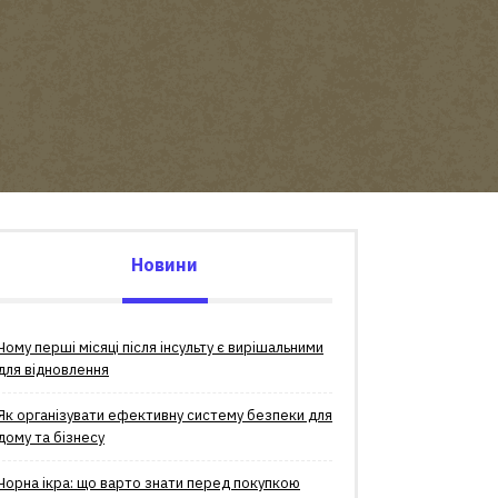
Новини
Чому перші місяці після інсульту є вирішальними
для відновлення
Як організувати ефективну систему безпеки для
дому та бізнесу
Чорна ікра: що варто знати перед покупкою