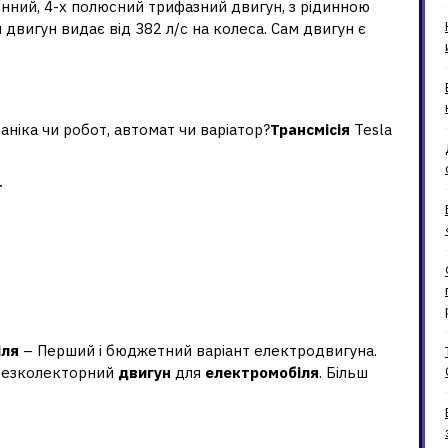
онний, 4-х полюсний трифазний двигун, з рідинною
двигун видає від 382 л/с на колеса. Сам двигун є
а Теслі?
аніка чи робот, автомат чи варіатор?
Трансмісія
Tesla
ї
лектромобілі?
іля
– Перший і бюджетний варіант електродвигуна.
 безколекторний
двигун
для
електромобіля
. Більш
мобілі?