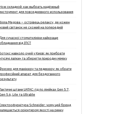
Нож складной: как выбрать надёжный
инструмент для повседневного использования
Вілла Медова – острівець релаксу, де кожен
новий світанок не схожий на попередній
Для сучасної стоматклініки найкраще
обладнання від ІПСТ
Ботокс навколо очей у Києві: як прибрати
«гусячі лапки» та зберегти природну міміку
Фрезер для манікюру та педикюру: як обрати
професійний апарат для бездоганного
результату
Тактичні штани UATAC: гід по лінійках Gen 5.7,
Gen 5.6, Lite та Ultralite
Електрофурнітура Schneider: чому цей бренд
залишається орієнтиром якості на ринку