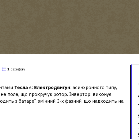
1 category
ентами
Тесла
є:
Електродвигун
: асинхронного типу,
тне поле, що прокручує ротор. Інвертор: виконує
дить з батареї, змінний 3-х фазний, що надходить на
користовуються у Тесла?