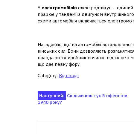
У
електромобілів
електродвигун – єдиний 
працює у тандемі із двигуном внутрішньог
схеми автомобіля включається електромот
Скільки двигунів у Тес
Нагадаємо, що на автомобілі встановлено
кінських сил. Вони дозволяють розганятися 
правда автовиробник починає відлік не з мі
що дає певну фору.
Category:
Відповіді
Навігація
Наступний:
Скільки коштує 5 пфеннігів
1940 року?
записів
Пов'я