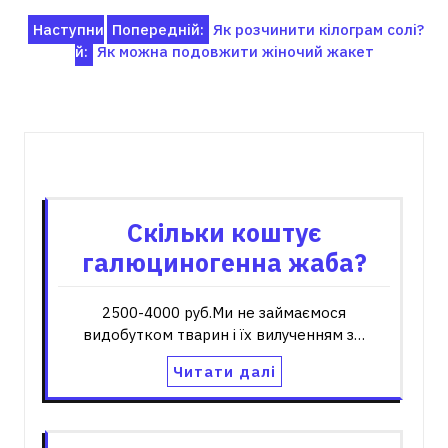
Навігація
Наступни
Попередній:
Як розчинити кілограм солі?
й:
Як можна подовжити жіночий жакет
записів
Пов'язані записи
Скільки коштує
галюциногенна жаба?
2500-4000 руб.Ми не займаємося
видобутком тварин і їх вилученням з…
Читати далі