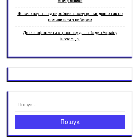
огляд лінійки
Жіноче взуття від виробника: чому це вигідніше і як не
помилитися з вибором
Де і як оформити страховку для вʼїзду в Україну
іноземцю.
Пошук