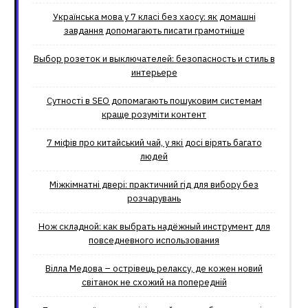
Українська мова у 7 класі без хаосу: як домашні
завдання допомагають писати грамотніше
Выбор розеток и выключателей: безопасность и стиль в
интерьере
Сутності в SEO допомагають пошуковим системам
краще розуміти контент
7 міфів про китайський чай, у які досі вірять багато
людей
Міжкімнатні двері: практичний гід для вибору без
розчарувань
Нож складной: как выбрать надёжный инструмент для
повседневного использования
Вілла Медова – острівець релаксу, де кожен новий
світанок не схожий на попередній