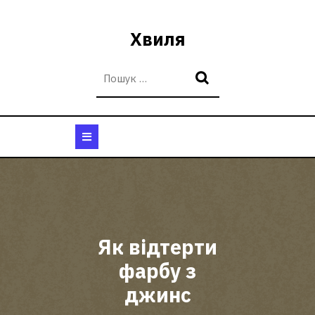
Перейти
до
Хвиля
вмісту
Кнопка
Відкрити
Як відтерти
фарбу з
джинс