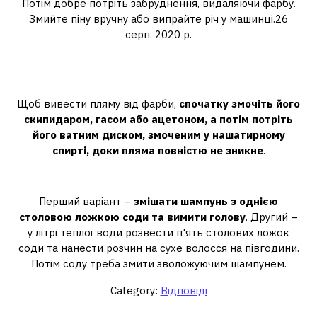
Потім добре потріть забруднення, видаляючи фарбу.
Змийте піну вручну або випрайте річ у машинці.26
серп. 2020 р.
Як прибрати фарбу від лавки з
джинсом?
Щоб вивести пляму від фарби,
спочатку змочіть його
скипидаром, гасом або ацетоном, а потім потріть
його ватним диском, змоченим у нашатирному
спирті, доки пляма повністю не зникне
.
Чим швидко вивести фарбу?
Перший варіант –
змішати шампунь з однією
столовою ложкою соди та вимити голову
. Другий –
у літрі теплої води розвести п'ять столових ложок
соди та нанести розчин на сухе волосся на півгодини.
Потім соду треба змити зволожуючим шампунем.
Category:
Відповіді