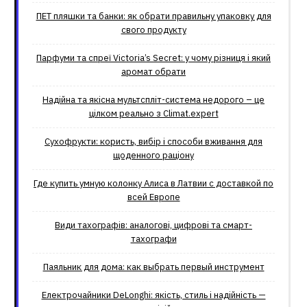
ПЕТ пляшки та банки: як обрати правильну упаковку для
свого продукту
Парфуми та спреї Victoria’s Secret: у чому різниця і який
аромат обрати
Надійна та якісна мультспліт-система недорого – це
цілком реально з Climat.еxpert
Сухофрукти: користь, вибір і способи вживання для
щоденного раціону
Где купить умную колонку Алиса в Латвии с доставкой по
всей Европе
Види тахографів: аналогові, цифрові та смарт-
тахографи
Паяльник для дома: как выбрать первый инструмент
Електрочайники DeLonghi: якість, стиль і надійність —