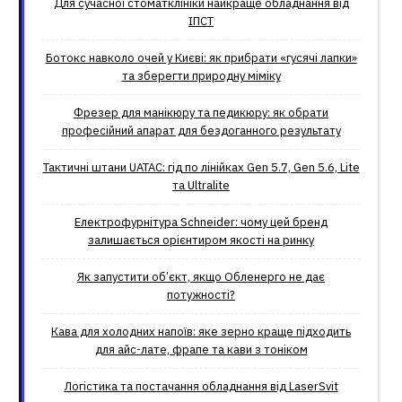
Для сучасної стоматклініки найкраще обладнання від
ІПСТ
Ботокс навколо очей у Києві: як прибрати «гусячі лапки»
та зберегти природну міміку
Фрезер для манікюру та педикюру: як обрати
професійний апарат для бездоганного результату
Тактичні штани UATAC: гід по лінійках Gen 5.7, Gen 5.6, Lite
та Ultralite
Електрофурнітура Schneider: чому цей бренд
залишається орієнтиром якості на ринку
Як запустити об’єкт, якщо Обленерго не дає
потужності?
Кава для холодних напоїв: яке зерно краще підходить
для айс-лате, фрапе та кави з тоніком
Логістика та постачання обладнання від LaserSvit