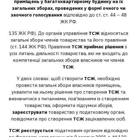
приміщень у багатоквартирному будинку на їх
загальних зборах, проведених у формі очного чи
заочного голосування
відповідно до ст. ст. 44 – 48
ЖК РФ.
135 ЖК РФ). До органів управління
ТСЖ
відносяться
загальні збори членів товариства та його правління
(ст. 144 ЖК РФ). Правління
ТСЖ приймає рішення
з
усіх питань діяльності товариства, які не входять до
компетенції загальних зборів власників чи членів
ТСЖ
.
У двох словах: щоб створити
ТСЖ
, необхідно
провести загальні збори власників приміщень,
ухвалити на ньому рішення про створення
ТСЖ
та
визначитися з питаннями, пов'язаними із створенням
товариства, оформити підсумки зборів,
зареєструвати
товариство у податковому органі,
повідомити про створення
ТСЖ
зацікавлених осіб.
ТСЖ реєструється
податковим органом відповідно