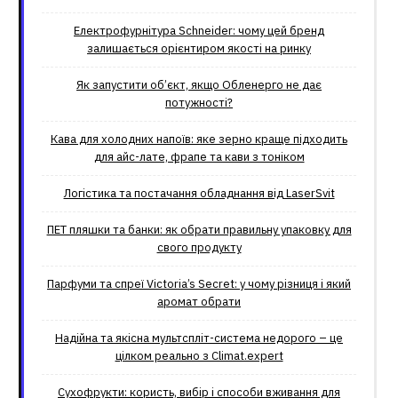
Електрофурнітура Schneider: чому цей бренд
залишається орієнтиром якості на ринку
Як запустити об’єкт, якщо Обленерго не дає
потужності?
Кава для холодних напоїв: яке зерно краще підходить
для айс-лате, фрапе та кави з тоніком
Логістика та постачання обладнання від LaserSvit
ПЕТ пляшки та банки: як обрати правильну упаковку для
свого продукту
Парфуми та спреї Victoria’s Secret: у чому різниця і який
аромат обрати
Надійна та якісна мультспліт-система недорого – це
цілком реально з Climat.еxpert
Сухофрукти: користь, вибір і способи вживання для