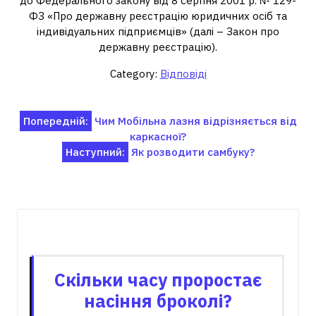
до Федерального закону від 8 серпня 2001 р. № 129-
ФЗ «Про державну реєстрацію юридичних осіб та
індивідуальних підприємців» (далі – Закон про
державну реєстрацію).
Category:
Відповіді
Навігація
Попередній:
Чим Мобільна лазня відрізняється від
каркасної?
записів
Наступний:
Як розводити самбуку?
Пов'язані записи
Скільки часу проростає
насіння броколі?