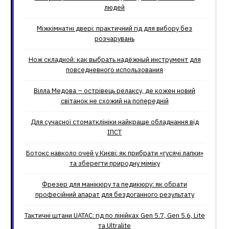
людей
Міжкімнатні двері: практичний гід для вибору без
розчарувань
Нож складной: как выбрать надёжный инструмент для
повседневного использования
Вілла Медова – острівець релаксу, де кожен новий
світанок не схожий на попередній
Для сучасної стоматклініки найкраще обладнання від
ІПСТ
Ботокс навколо очей у Києві: як прибрати «гусячі лапки»
та зберегти природну міміку
Фрезер для манікюру та педикюру: як обрати
професійний апарат для бездоганного результату
Тактичні штани UATAC: гід по лінійках Gen 5.7, Gen 5.6, Lite
та Ultralite