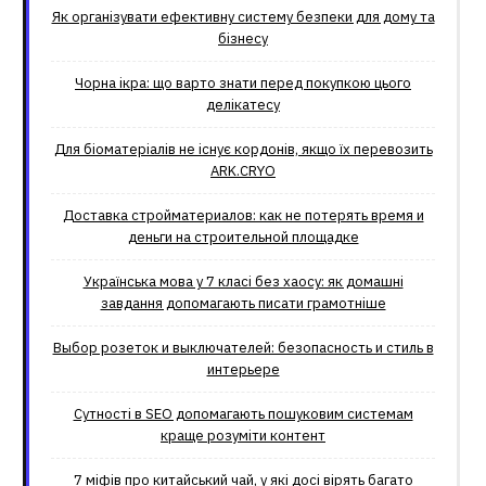
Як організувати ефективну систему безпеки для дому та
бізнесу
Чорна ікра: що варто знати перед покупкою цього
делікатесу
Для біоматеріалів не існує кордонів, якщо їх перевозить
ARK.CRYO
Доставка стройматериалов: как не потерять время и
деньги на строительной площадке
Українська мова у 7 класі без хаосу: як домашні
завдання допомагають писати грамотніше
Выбор розеток и выключателей: безопасность и стиль в
интерьере
Сутності в SEO допомагають пошуковим системам
краще розуміти контент
7 міфів про китайський чай, у які досі вірять багато