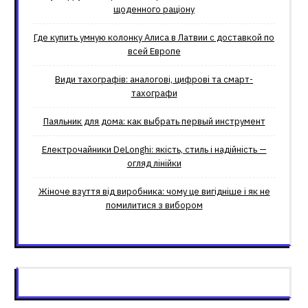
щоденного раціону
Где купить умную колонку Алиса в Латвии с доставкой по
всей Европе
Види тахографів: аналогові, цифрові та смарт-
тахографи
Паяльник для дома: как выбрать первый инструмент
Електрочайники DeLonghi: якість, стиль і надійність —
огляд лінійки
Жіноче взуття від виробника: чому це вигідніше і як не
помилитися з вибором