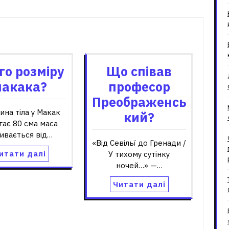
зані записи
го розміру
Що співав
акака?
професор
Преображенсь
на тіла у Макак
кий?
гає 80 сма маса
ивається від…
«Від Севільї до Гренади /
итати далі
У тихому сутінку
ночей…» —…
Читати далі