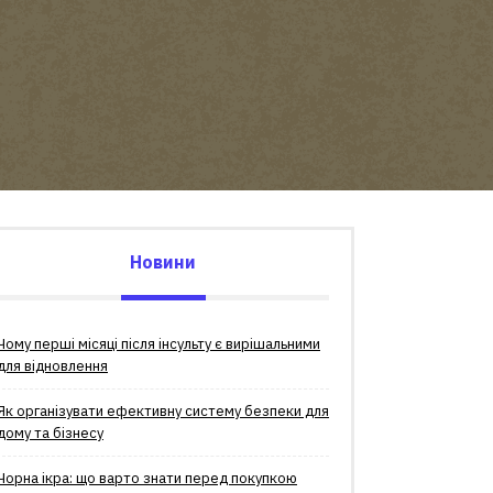
Новини
Чому перші місяці після інсульту є вирішальними
для відновлення
Як організувати ефективну систему безпеки для
дому та бізнесу
Чорна ікра: що варто знати перед покупкою