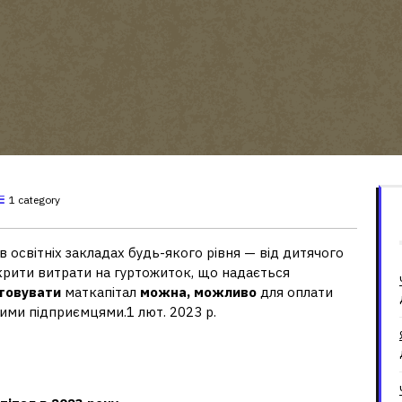
1 category
в освітніх закладах будь-якого рівня — від дитячого
рити витрати на гуртожиток, що надається
товувати
маткапітал
можна, можливо
для оплати
ними підприємцями.1 лют. 2023 р.
 материнський капітал у 2023