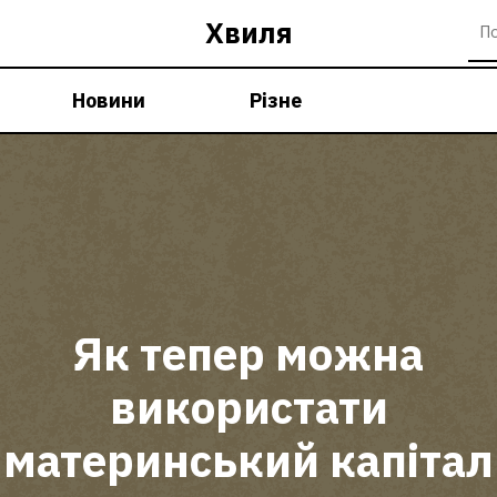
Хвиля
Новини
Різне
Як тепер можна
використати
материнський капітал