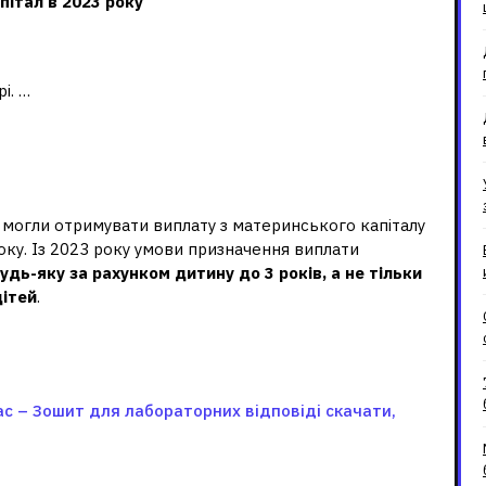
пітал
в
2023
року
і. …
атеринського капіталу 2023
ів могли отримувати виплату з материнського капіталу
року. Із 2023 року умови призначення виплати
удь-яку за рахунком дитину до 3 років, а не тільки
дітей
.
ас – Зошит для лабораторних відповіді скачати,