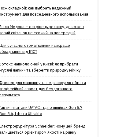
Нож складной: как выбрать надёжный
инструмент для повседневного использования
Вілла Медова – острівець релаксу, де кожен
новий світанок не схожий на попередній
Для сучасної стоматклініки найкраще
обладнання від ІПСТ
Ботокс навколо очей у Києві: як прибрати
«гусячі лапки» та зберегти природну міміку
Фрезер для манікюру та педикюру: як обрати
професійний апарат для бездоганного
результату
Тактичні штани UATAC: гід по лінійках Gen 5.7,
Gen 5.6, Lite та Ultralite
Електрофурнітура Schneider: чому цей бренд
залишається орієнтиром якості на ринку