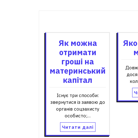
Пов'я
Як можна
Яко
отримати
м
гроші на
Довжи
материнський
дося
капітал
кол
Ч
Існує три способи:
звернутися із заявою до
органів соцзахисту
особисто;…
Читати далі