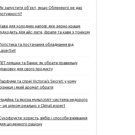
Як запустити об’єкт, якщо Обленерго не дає
потужності?
Кава для холодних напоїв: яке зерно краще
підходить для айс-лате, фрапе та кави з тоніком
Логістика та постачання обладнання від
LaserSvit
ПЕТ пляшки та банки: як обрати правильну
упаковку для свого продукту
Парфуми та спреї Victoria’s Secret: у чому
різниця і який аромат обрати
Надійна та якісна мультспліт-система недорого
– це цілком реально з Climat.еxpert
Сухофрукти: користь, вибір і способи вживання
для щоденного раціону