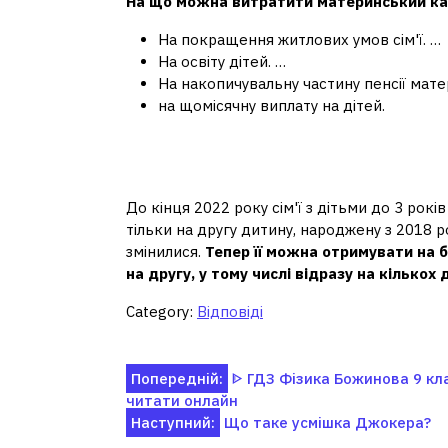
На що
можна витратити материнський ка
На покращення житлових умов сім'ї. …
На освіту дітей. …
На накопичувальну частину пенсії матер
на щомісячну виплату на дітей.
Чи можна зняти гроші з м
року?
До кінця 2022 року сім'ї з дітьми до 3 рок
тільки на другу дитину, народжену з 2018 
змінилися.
Тепер її можна отримувати на б
на другу, у тому числі відразу на кількох 
Category:
Відповіді
Навігація
Попередній:
ᐈ ГДЗ Фізика Божинова 9 кл
читати онлайн
записів
Наступний:
Що таке усмішка Джокера?