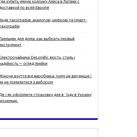
Где купить умную колонку Алиса в Латвии с
доставкой по всей Европе
Види тахографів: аналогові, цифрові та смарт-
тахографи
Паяльник для дома: как выбрать первый
инструмент
Електрочайники DeLonghi: якість, стиль і
надійність — огляд лінійки
Жіноче взуття від виробника: чому це вигідніше і
як не помилитися з вибором
Де і як оформити страховку для вʼїзду в Україну
іноземцю.