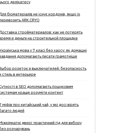
цього делікатесу
Для біоматеріалів не існує кордонів, якщо їх
перевозить ARK.CRYO
Доставка стройматериалов: как не потерять
время и деньги на строительной площадке
Українська мова у 7 класі без хаосу: як домашні
завдання допомагають писати грамотніше
Выбор розеток и выключателей: безопасность
и стиль в интерьере
Сутності в SEO допомагають пошуковим
системам краще розуміти контент
7 міфів про китайський чай, у які досі вірять
багато людей
Міжкімнатні двері: практичний гід для вибору
без розчарувань