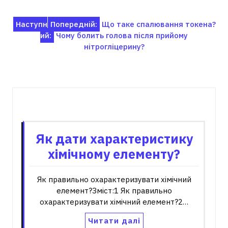
Навігація
Наступн
Попередній:
Що таке спалювання токена?
ий:
Чому болить голова після прийому
записів
нітрогліцерину?
Пов'язані записи
Як дати характеристику
хімічному елементу?
Як правильно охарактеризувати хімічний
елемент?Зміст:1 Як правильно
охарактеризувати хімічний елемент?2…
Читати далі