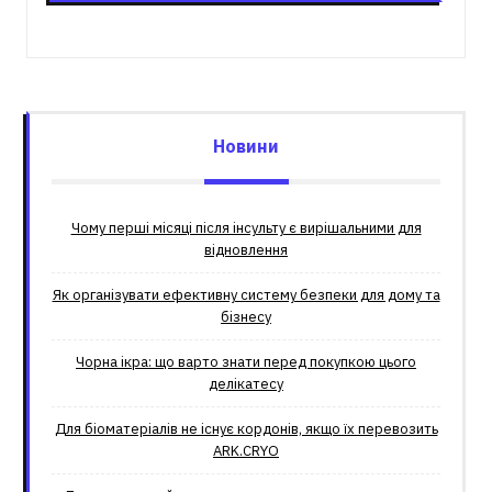
Новини
Чому перші місяці після інсульту є вирішальними для
відновлення
Як організувати ефективну систему безпеки для дому та
бізнесу
Чорна ікра: що варто знати перед покупкою цього
делікатесу
Для біоматеріалів не існує кордонів, якщо їх перевозить
ARK.CRYO