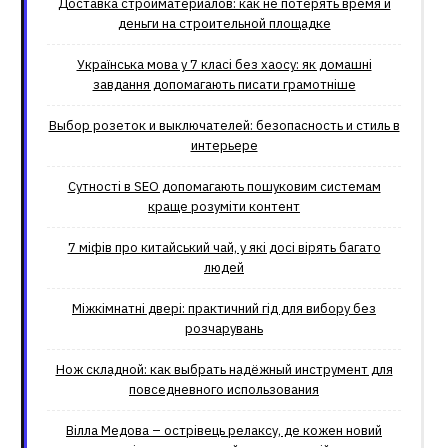
Доставка стройматериалов: как не потерять время и
деньги на строительной площадке
Українська мова у 7 класі без хаосу: як домашні
завдання допомагають писати грамотніше
Выбор розеток и выключателей: безопасность и стиль в
интерьере
Сутності в SEO допомагають пошуковим системам
краще розуміти контент
7 міфів про китайський чай, у які досі вірять багато
людей
Міжкімнатні двері: практичний гід для вибору без
розчарувань
Нож складной: как выбрать надёжный инструмент для
повседневного использования
Вілла Медова – острівець релаксу, де кожен новий