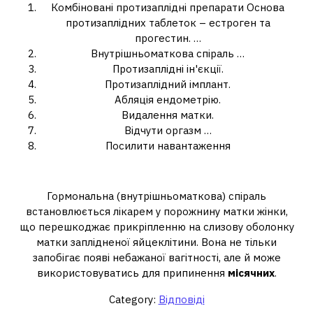
Комбіновані протизаплідні препарати Основа
протизаплідних таблеток – естроген та
прогестин. …
Внутрішньоматкова спіраль …
Протизаплідні ін'єкції.
Протизаплідний імплант.
Абляція ендометрію.
Видалення матки.
Відчути оргазм …
Посилити навантаження
Чи можна якось зупинити місячні?
Гормональна (внутрішньоматкова) спіраль
встановлюється лікарем у порожнину матки жінки,
що перешкоджає прикріпленню на слизову оболонку
матки заплідненої яйцеклітини. Вона не тільки
запобігає появі небажаної вагітності, але й може
використовуватись для припинення
місячних
.
Category:
Відповіді