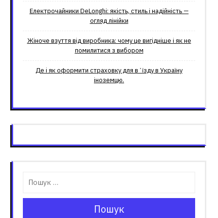
Електрочайники DeLonghi: якість, стиль і надійність —
огляд лінійки
Жіноче взуття від виробника: чому це вигідніше і як не
помилитися з вибором
Де і як оформити страховку для вʼїзду в Україну
іноземцю.
Пошук