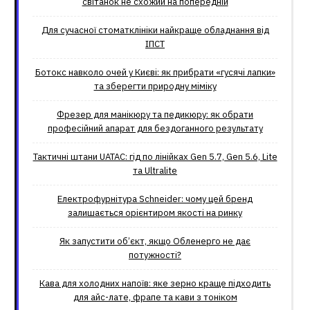
світанок не схожий на попередній
Для сучасної стоматклініки найкраще обладнання від
ІПСТ
Ботокс навколо очей у Києві: як прибрати «гусячі лапки»
та зберегти природну міміку
Фрезер для манікюру та педикюру: як обрати
професійний апарат для бездоганного результату
Тактичні штани UATAC: гід по лінійках Gen 5.7, Gen 5.6, Lite
та Ultralite
Електрофурнітура Schneider: чому цей бренд
залишається орієнтиром якості на ринку
Як запустити об’єкт, якщо Обленерго не дає
потужності?
Кава для холодних напоїв: яке зерно краще підходить
для айс-лате, фрапе та кави з тоніком