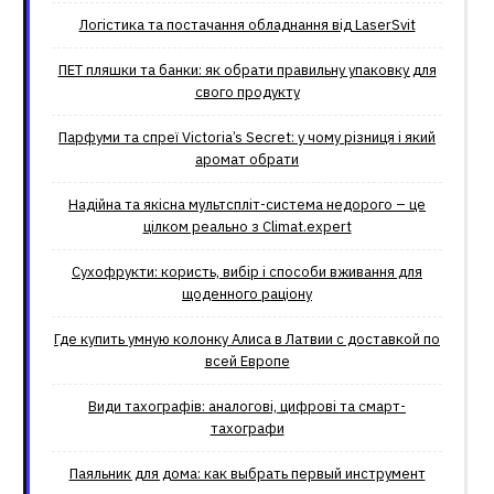
Логістика та постачання обладнання від LaserSvit
ПЕТ пляшки та банки: як обрати правильну упаковку для
свого продукту
Парфуми та спреї Victoria’s Secret: у чому різниця і який
аромат обрати
Надійна та якісна мультспліт-система недорого – це
цілком реально з Climat.еxpert
Сухофрукти: користь, вибір і способи вживання для
щоденного раціону
Где купить умную колонку Алиса в Латвии с доставкой по
всей Европе
Види тахографів: аналогові, цифрові та смарт-
тахографи
Паяльник для дома: как выбрать первый инструмент