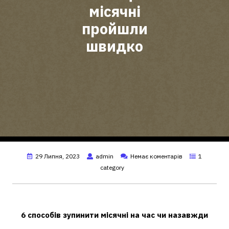
місячні
пройшли
швидко
29 Липня, 2023
admin
Немає коментарів
1
category
Як скоротити місячні терміново?
6 способів зупинити
місячні
на час чи назавжди