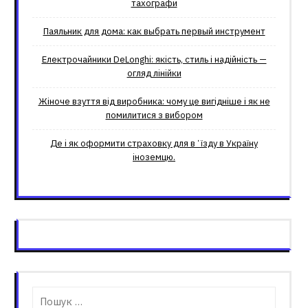
тахографи
Паяльник для дома: как выбрать первый инструмент
Електрочайники DeLonghi: якість, стиль і надійність —
огляд лінійки
Жіноче взуття від виробника: чому це вигідніше і як не
помилитися з вибором
Де і як оформити страховку для вʼїзду в Україну
іноземцю.