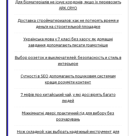
Для біоматеріалів не існує кордонів, якщо їх перевозить
ARK.CRYO
Доставка стройматериалов: как не потерять время и
деньги на строительной площадке
Українська мова у 7 класі без хаосу: як домашні
завдання допомагають писати грамотніше
Выбор розеток и выключателей: безопасность и стиль в
интерьере
Сутності в SEO допомагають пошуковим системам
краще розуміти контент
7 міфів про китайський чай, у які досі вірять багато
людей
Міжкімнатні двері: практичний гід для вибору без
розчарувань
Нож складной: как выбрать надёжный инструмент для