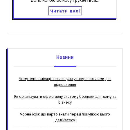
допомогою осмосу і рухається…
Читати далі
Новини
Чому перші місяці після інсульту є вирішальними для
відновлення
Як організувати ефективну систему безпеки для дому та
бізнесу
Чорна ікра: що варто знати перед покупкою цього
делікатесу