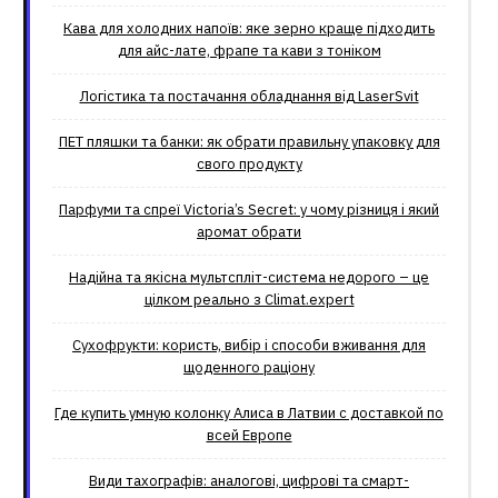
Кава для холодних напоїв: яке зерно краще підходить
для айс-лате, фрапе та кави з тоніком
Логістика та постачання обладнання від LaserSvit
ПЕТ пляшки та банки: як обрати правильну упаковку для
свого продукту
Парфуми та спреї Victoria’s Secret: у чому різниця і який
аромат обрати
Надійна та якісна мультспліт-система недорого – це
цілком реально з Climat.еxpert
Сухофрукти: користь, вибір і способи вживання для
щоденного раціону
Где купить умную колонку Алиса в Латвии с доставкой по
всей Европе
Види тахографів: аналогові, цифрові та смарт-