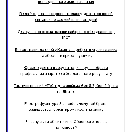
повседневного использования
Вілла Медова – острівець релаксу, де кожен новий
світанок не схожий на попередній
Для сучасної стоматклініки найкраще обладнання від
ІПСТ
Ботокс навколо очей у Києві: як прибрати «гусячі лапки»
та зберегти природну міміку
Фрезер для манікюру та педикюру: як обрати
професійний апарат для бездоганного результату
Тактичні штани UATAC: гід по лінійках Gen 5.7, Gen 5.6, Lite
та Ultralite
Електрофурнітура Schneider: чому цей бренд
залишається орієнтиром якості на ринку
Як запустити об’єкт, якщо Обленерго не дає
потужності?