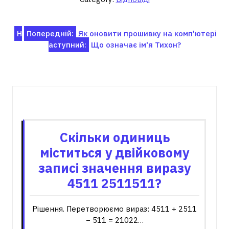
Навігація
Н
Попередній:
Як оновити прошивку на комп'ютері
аступний:
Що означає ім'я Тихон?
записів
Пов'язані записи
Скільки одиниць
міститься у двійковому
записі значення виразу
4511 2511511?
Рішення. Перетворюємо вираз: 4511 + 2511
− 511 = 21022…