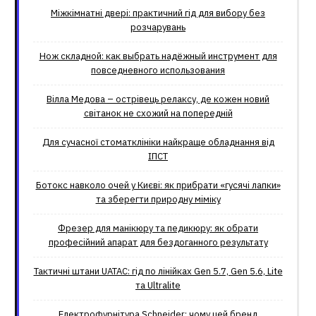
Міжкімнатні двері: практичний гід для вибору без
розчарувань
Нож складной: как выбрать надёжный инструмент для
повседневного использования
Вілла Медова – острівець релаксу, де кожен новий
світанок не схожий на попередній
Для сучасної стоматклініки найкраще обладнання від
ІПСТ
Ботокс навколо очей у Києві: як прибрати «гусячі лапки»
та зберегти природну міміку
Фрезер для манікюру та педикюру: як обрати
професійний апарат для бездоганного результату
Тактичні штани UATAC: гід по лінійках Gen 5.7, Gen 5.6, Lite
та Ultralite
Електрофурнітура Schneider: чому цей бренд