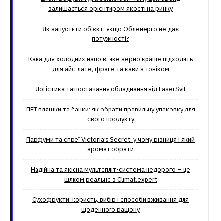
залишається орієнтиром якості на ринку
Як запустити об’єкт, якщо Обленерго не дає
потужності?
Кава для холодних напоїв: яке зерно краще підходить
для айс-лате, фрапе та кави з тоніком
Логістика та постачання обладнання від LaserSvit
ПЕТ пляшки та банки: як обрати правильну упаковку для
свого продукту
Парфуми та спреї Victoria’s Secret: у чому різниця і який
аромат обрати
Надійна та якісна мультспліт-система недорого – це
цілком реально з Climat.еxpert
Сухофрукти: користь, вибір і способи вживання для
щоденного раціону