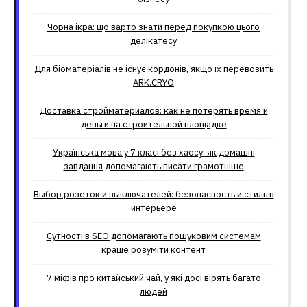
Чорна ікра: що варто знати перед покупкою цього
делікатесу
Для біоматеріалів не існує кордонів, якщо їх перевозить
ARK.CRYO
Доставка стройматериалов: как не потерять время и
деньги на строительной площадке
Українська мова у 7 класі без хаосу: як домашні
завдання допомагають писати грамотніше
Выбор розеток и выключателей: безопасность и стиль в
интерьере
Сутності в SEO допомагають пошуковим системам
краще розуміти контент
7 міфів про китайський чай, у які досі вірять багато
людей