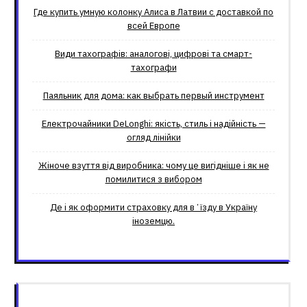
Где купить умную колонку Алиса в Латвии с доставкой по
всей Европе
Види тахографів: аналогові, цифрові та смарт-
тахографи
Паяльник для дома: как выбрать первый инструмент
Електрочайники DeLonghi: якість, стиль і надійність —
огляд лінійки
Жіноче взуття від виробника: чому це вигідніше і як не
помилитися з вибором
Де і як оформити страховку для вʼїзду в Україну
іноземцю.