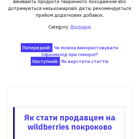
вживають продукти тваринного походження або
дотримуються низькожирової дієти, рекомендується
прийом додаткових добавок.
Category:
Відповіді
Навігація
Попередній:
Чи можна використовувати
Офломелід при геморої?
записів
Наступний:
Як верстати статтю
Пов'язані записи
Як стати продавцем на
wildberries покроково