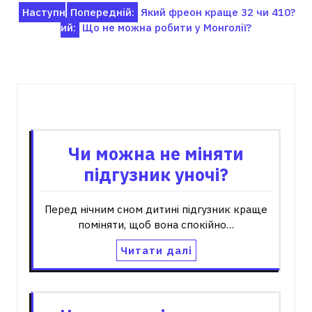
Навігація
Наступн
Попередній:
Який фреон краще 32 чи 410?
ий:
Що не можна робити у Монголії?
записів
Пов'язані записи
Чи можна не міняти
підгузник уночі?
Перед нічним сном дитині підгузник краще
поміняти, щоб вона спокійно…
Читати далі