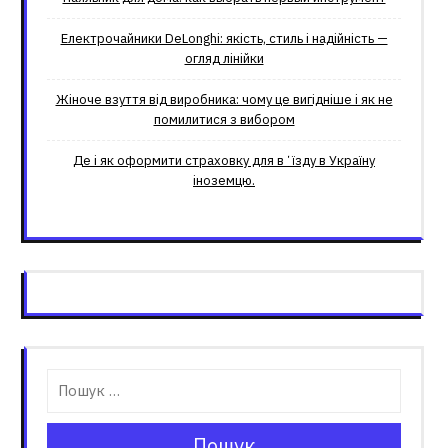
Електрочайники DeLonghi: якість, стиль і надійність —
огляд лінійки
Жіноче взуття від виробника: чому це вигідніше і як не
помилитися з вибором
Де і як оформити страховку для вʼїзду в Україну
іноземцю.
Пошук