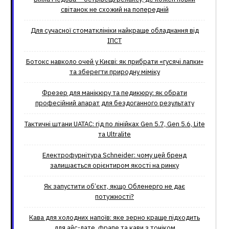
світанок не схожий на попередній
Для сучасної стоматклініки найкраще обладнання від
ІПСТ
Ботокс навколо очей у Києві: як прибрати «гусячі лапки»
та зберегти природну міміку
Фрезер для манікюру та педикюру: як обрати
професійний апарат для бездоганного результату
Тактичні штани UATAC: гід по лінійках Gen 5.7, Gen 5.6, Lite
та Ultralite
Електрофурнітура Schneider: чому цей бренд
залишається орієнтиром якості на ринку
Як запустити об’єкт, якщо Обленерго не дає
потужності?
Кава для холодних напоїв: яке зерно краще підходить
для айс-лате, фрапе та кави з тоніком