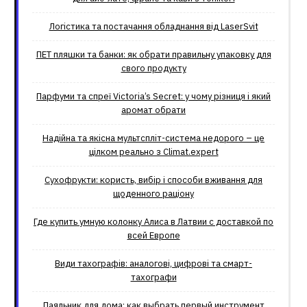
Логістика та постачання обладнання від LaserSvit
ПЕТ пляшки та банки: як обрати правильну упаковку для
свого продукту
Парфуми та спреї Victoria’s Secret: у чому різниця і який
аромат обрати
Надійна та якісна мультспліт-система недорого – це
цілком реально з Climat.еxpert
Сухофрукти: користь, вибір і способи вживання для
щоденного раціону
Где купить умную колонку Алиса в Латвии с доставкой по
всей Европе
Види тахографів: аналогові, цифрові та смарт-
тахографи
Паяльник для дома: как выбрать первый инструмент