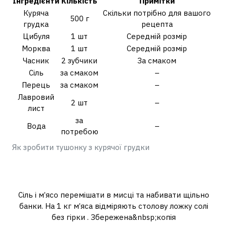
Інгредієнти
Кількість
Примітки
Куряча
Скільки потрібно для вашого
500 г
грудка
рецепта
Цибуля
1 шт
Середній розмір
Морква
1 шт
Середній розмір
Часник
2 зубчики
За смаком
Сіль
за смаком
–
Перець
за смаком
–
Лавровий
2 шт
–
лист
за
Вода
–
потребою
Як зробити тушонку з курячої грудки
Скільки солі на 1 кг курки для
тушонки?
Сіль і м’ясо перемішати в мисці та набивати щільно
банки. На 1 кг м’яса відміряють столову ложку солі
без гірки . Збережена&nbsp;копія