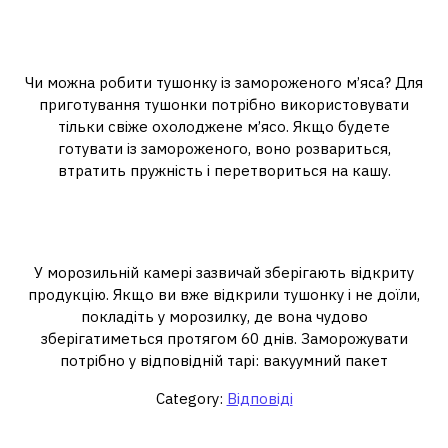
Чи можна зробити тушонку із
замороженого м’яса?
Чи можна робити тушонку із замороженого м’яса? Для
приготування тушонки потрібно використовувати
тільки свіже охолоджене м’ясо. Якщо будете
готувати із замороженого, воно розвариться,
втратить пружність і перетвориться на кашу.
Скільки зберігається домашня
тушонка з курки?
У морозильній камері зазвичай зберігають відкриту
продукцію. Якщо ви вже відкрили тушонку і не доїли,
покладіть у морозилку, де вона чудово
зберігатиметься протягом 60 днів. Заморожувати
потрібно у відповідній тарі: вакуумний пакет
Category:
Відповіді