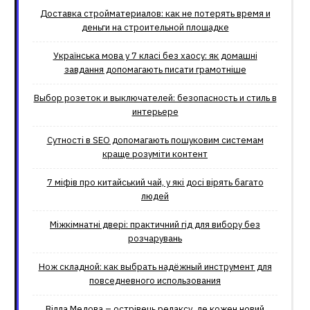
Доставка стройматериалов: как не потерять время и
деньги на строительной площадке
Українська мова у 7 класі без хаосу: як домашні
завдання допомагають писати грамотніше
Выбор розеток и выключателей: безопасность и стиль в
интерьере
Сутності в SEO допомагають пошуковим системам
краще розуміти контент
7 міфів про китайський чай, у які досі вірять багато
людей
Міжкімнатні двері: практичний гід для вибору без
розчарувань
Нож складной: как выбрать надёжный инструмент для
повседневного использования
Вілла Медова – острівець релаксу, де кожен новий