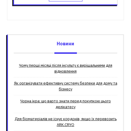
Новини
Чому перші місяці після інсульту є вирішальними для
відновлення
Як організувати ефективну систему безпеки для дому та
бізнесу
Чорна ікра: що варто знати перед покупкою цього
делікатесу
Для біоматеріалів не існує кордонів, якщо їх перевозить
ARK.CRYO