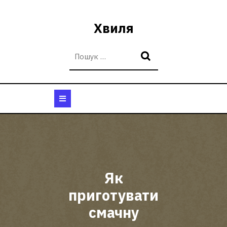
Перейти
до
Хвиля
вмісту
Кнопка
Відкрити
Як
приготувати
смачну