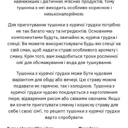
найніжніших і дієтичних м’ясних продуктів, тому
тушонка з неї виходить особливо корисною і
низькокалорійною.
Для приготування тушонки з курячої грудки потрібно
не так багато часу та інгредієнтів. Основними
компонентами будуть, звичайно ж, куряча грудка і
спеції. Ви можете використовувати будь-які спеції на
свій смак, щоб надати страві особливого аромату і
смаку. Крім того, вам знадобиться трохи рослинної
олії для обсмажування і вода для тушкування.
Тушонка з курячої грудки може бути чудовим
варіантом для обіду або вечері. Цю страву можна
подавати як гарячою, так і холодною. Тушонка з
курячої грудки чудово поєднується з картопляним
пюре, відвареним рисом або свіжими овочами. Якщо
ви хочете приготувати смачну і корисну страву для
себе і своєї сім’ї, то рецепт тушонки з курячої грудки
варто спробувати.