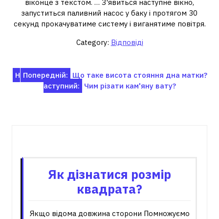
віконце з текстом. … З'явиться наступне вікно,
запуститься паливний насос у баку і протягом 30
секунд прокачуватиме систему і виганятиме повітря.
Category:
Відповіді
Навігація
Н
Попередній:
Що таке висота стояння дна матки?
аступний:
Чим різати кам'яну вату?
записів
Пов'язані записи
Як дізнатися розмір
квадрата?
Якщо відома довжина сторони Помножуємо