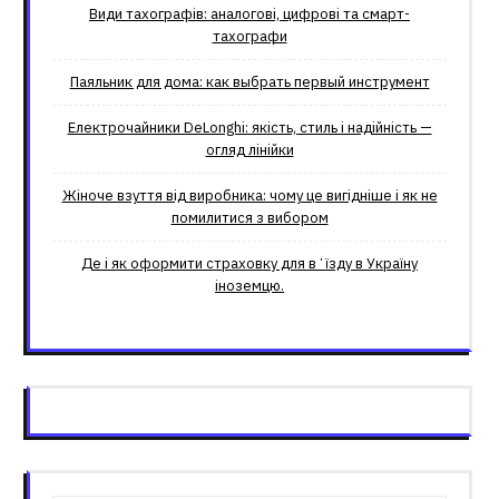
Види тахографів: аналогові, цифрові та смарт-
тахографи
Паяльник для дома: как выбрать первый инструмент
Електрочайники DeLonghi: якість, стиль і надійність —
огляд лінійки
Жіноче взуття від виробника: чому це вигідніше і як не
помилитися з вибором
Де і як оформити страховку для вʼїзду в Україну
іноземцю.