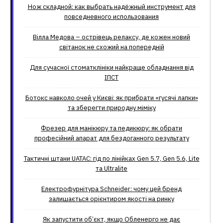
Нож складной: как выбрать надёжный инструмент для
повседневного использования
Вілла Медова – острівець релаксу, де кожен новий
світанок не схожий на попередній
Для сучасної стоматклініки найкраще обладнання від
ІПСТ
Ботокс навколо очей у Києві: як прибрати «гусячі лапки»
та зберегти природну міміку
Фрезер для манікюру та педикюру: як обрати
професійний апарат для бездоганного результату
Тактичні штани UATAC: гід по лінійках Gen 5.7, Gen 5.6, Lite
та Ultralite
Електрофурнітура Schneider: чому цей бренд
залишається орієнтиром якості на ринку
Як запустити об’єкт, якщо Обленерго не дає