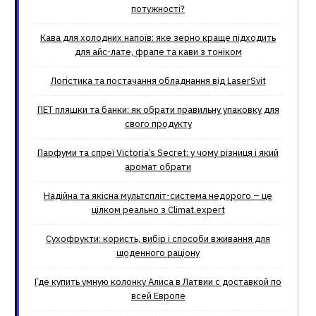
потужності?
Кава для холодних напоїв: яке зерно краще підходить
для айс-лате, фрапе та кави з тоніком
Логістика та постачання обладнання від LaserSvit
ПЕТ пляшки та банки: як обрати правильну упаковку для
свого продукту
Парфуми та спреї Victoria’s Secret: у чому різниця і який
аромат обрати
Надійна та якісна мультспліт-система недорого – це
цілком реально з Climat.еxpert
Сухофрукти: користь, вибір і способи вживання для
щоденного раціону
Где купить умную колонку Алиса в Латвии с доставкой по
всей Европе