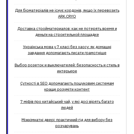
Для біоматеріалів не існує кордонів, якщо їх перевозить
ARK.CRYO
Доставка стройматериалов: как не потерять время и
деньги на строительной площадке
Українська мова у 7 класі без хаосу: як домашні
завдання допомагають писати грамотніше
Выбор розеток и выключателей: безопасность и стиль в
интерьере
Сутності в SEO допомагають пошуковим системам
краще розуміти контент
7 міфів про китайський чай, у які досі вірять багато
людей
Міжкімнатні двері: практичний гід для вибору без
розчарувань