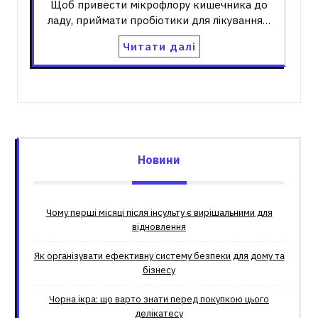
Щоб привести мікрофлору кишечника до
ладу, приймати пробіотики для лікування…
Читати далі
Новини
Чому перші місяці після інсульту є вирішальними для
відновлення
Як організувати ефективну систему безпеки для дому та
бізнесу
Чорна ікра: що варто знати перед покупкою цього
делікатесу