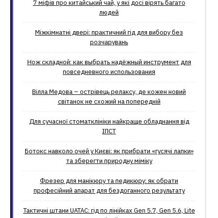
7 міфів про китайський чай, у які досі вірять багато
людей
Міжкімнатні двері: практичний гід для вибору без
розчарувань
Нож складной: как выбрать надёжный инструмент для
повседневного использования
Вілла Медова – острівець релаксу, де кожен новий
світанок не схожий на попередній
Для сучасної стоматклініки найкраще обладнання від
ІПСТ
Ботокс навколо очей у Києві: як прибрати «гусячі лапки»
та зберегти природну міміку
Фрезер для манікюру та педикюру: як обрати
професійний апарат для бездоганного результату
Тактичні штани UATAC: гід по лінійках Gen 5.7, Gen 5.6, Lite