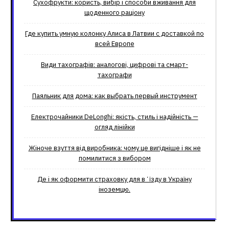
Сухофрукти: користь, вибір і способи вживання для
щоденного раціону
Где купить умную колонку Алиса в Латвии с доставкой по
всей Европе
Види тахографів: аналогові, цифрові та смарт-
тахографи
Паяльник для дома: как выбрать первый инструмент
Електрочайники DeLonghi: якість, стиль і надійність —
огляд лінійки
Жіноче взуття від виробника: чому це вигідніше і як не
помилитися з вибором
Де і як оформити страховку для вʼїзду в Україну
іноземцю.