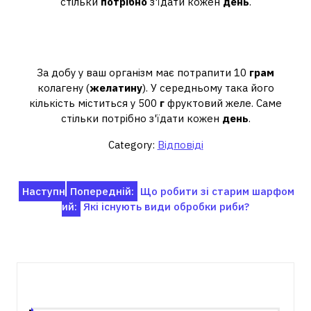
стільки
потрібно
з'їдати кожен
день
.
Скільки грамів желатину можна
за день?
За добу у ваш організм має потрапити 10
грам
колагену (
желатину
). У середньому така його
кількість міститься у 500
г
фруктовий желе. Саме
стільки потрібно з'їдати кожен
день
.
Category:
Відповіді
Навігація
Наступн
Попередній:
Що робити зі старим шарфом
ий:
Які існують види обробки риби?
записів
Пов'язані записи