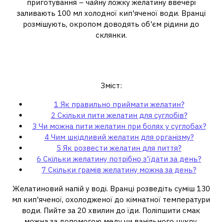
приготування – чайну ложку желатину ввечері
заливають 100 мл холодної кип'яченої води. Вранці
розмішують, окропом доводять об'єм рідини до
склянки.
Як правильно приймати
желатин?
Зміст:
1
Як правильно приймати желатин?
2
Скільки пити желатин для суглобів?
3
Чи можна пити желатин при болях у суглобах?
4
Чим шкідливий желатин для організму?
5
Як розвести желатин для пиття?
6
Скільки желатину потрібно з'їдати за день?
7
Скільки грамів желатину можна за день?
Желатиновий напій у воді. Вранці розведіть суміш 130
мл кип'яченої, охолодженої до кімнатної температури
води. Пийте за 20 хвилин до їди. Поліпшити смак
можна за допомогою меду чи ванільного цукру.