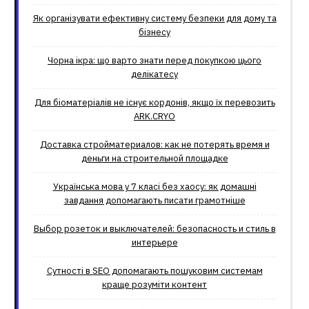
Як організувати ефективну систему безпеки для дому та
бізнесу
Чорна ікра: що варто знати перед покупкою цього
делікатесу
Для біоматеріалів не існує кордонів, якщо їх перевозить
ARK.CRYO
Доставка стройматериалов: как не потерять время и
деньги на строительной площадке
Українська мова у 7 класі без хаосу: як домашні
завдання допомагають писати грамотніше
Выбор розеток и выключателей: безопасность и стиль в
интерьере
Сутності в SEO допомагають пошуковим системам
краще розуміти контент