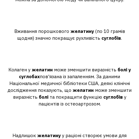
Скільки пити желатин для
суглобів?
Вживання порошкового
желатину
(по 10 грамів
щодня) значно покращує рухливість
суглобів
.
Чи можна пити желатин при
болях у суглобах?
Колаген у
желатин
може зменшити виразність
болі у
суглобах
пов'язана із запаленням. За даними
Національної медичної бібліотеки США, деякі клінічні
дослідження показують, що
желатин
може зменшити
виразність
болі
та покращити функцію
суглобів
у
пацієнтів із остеоартрозом.
Чим шкідливий желатин для
організму?
Надлишок
желатину
у раціоні створює умови для