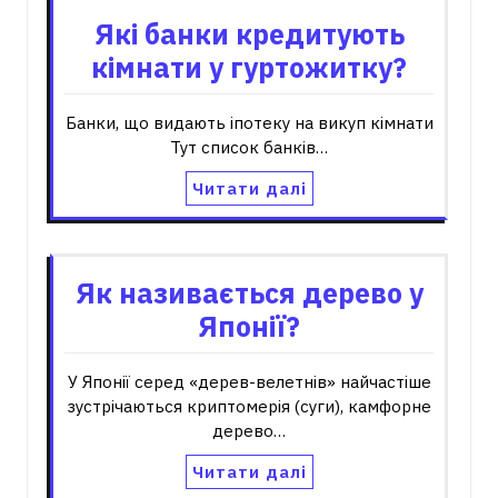
Які банки кредитують
кімнати у гуртожитку?
Банки, що видають іпотеку на викуп кімнати
Тут список банків…
Читати далі
Як називається дерево у
Японії?
У Японії серед «дерев-велетнів» найчастіше
зустрічаються криптомерія (суги), камфорне
дерево…
Читати далі