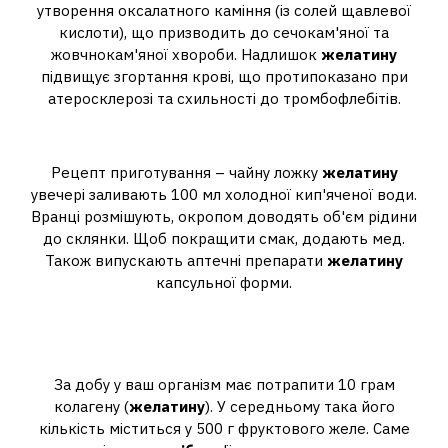
утворення оксалатного каміння (із солей щавлевої
кислоти), що призводить до сечокам'яної та
жовчнокам'яної хвороби. Надлишок
желатину
підвищує згортання крові, що протипоказано при
атеросклерозі та схильності до тромбофлебітів.
Як розвести желатин для пиття?
Рецепт приготування – чайну ложку
желатину
увечері заливають 100 мл холодної кип'яченої води.
Вранці розмішують, окропом доводять об'єм рідини
до склянки. Щоб покращити смак, додають мед.
Також випускають аптечні препарати
желатину
капсульної форми.
Скільки желатину потрібно
з'їдати за день?
За добу у ваш організм має потрапити 10 грам
колагену (
желатину
). У середньому така його
кількість міститься у 500 г фруктового желе. Саме