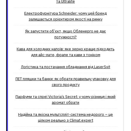
та Ultralite
Електрофурнітура Schneider: чому цей бренд
залишається орієнтиром якості на ринку
Як запустити об’єкт, якщо Обленерго не дає
потужності?
Кава для холодних напоїв: яке зерно краще підходить
для айс-лате, фрапе та кави з тоніком
Логістика та постачання обладнання від LaserSvit
ПЕТ пляшки та банки: як обрати правильну упаковку для
свого продукту
Парфуми та спреї Victoria’s Secret: у чому різниця і який
аромат обрати
Надійна та якісна мультспліт-система недорого – це
цілком реально з Climat.еxpert