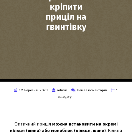
кріпити
приціл на
гвинтівку
12 Березня, 2023
admin
Немає коментарів
1
category
Куди кріпиться приціл?
Оптичний приціл
можна встановити на окремі
кільця (шини) або моноблок (кільця, шини)
. Кільця