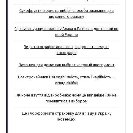
Сухофрукти: користь, вибір і способи вживання для
щоденного раціону
Где купить умную колонку Алиса в Латвии с доставкой по
всей Европе
Види тахографів: аналогові, цифрові та смарт-
тахографи
Паяльник для дома: как выбрать первый инструмент
Електрочайники DeLonghi: якість, стиль і надійність —
огляд лінійки
Жіноче взуття від виробника: чому це вигідніше і як не
помилитися з вибором
Де і як оформити страховку для вʼїзду в Україну
іноземцю.