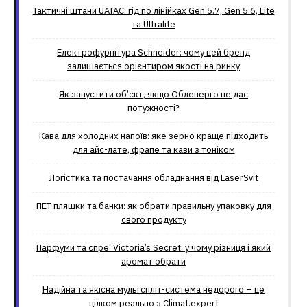
Тактичні штани UATAC: гід по лінійках Gen 5.7, Gen 5.6, Lite
та Ultralite
Електрофурнітура Schneider: чому цей бренд
залишається орієнтиром якості на ринку
Як запустити об’єкт, якщо Обленерго не дає
потужності?
Кава для холодних напоїв: яке зерно краще підходить
для айс-лате, фрапе та кави з тоніком
Логістика та постачання обладнання від LaserSvit
ПЕТ пляшки та банки: як обрати правильну упаковку для
свого продукту
Парфуми та спреї Victoria’s Secret: у чому різниця і який
аромат обрати
Надійна та якісна мультспліт-система недорого – це
цілком реально з Climat.еxpert