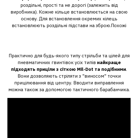
роздільні, прості та не дорогі (залежить від
виробника). Кожне кільце встановлюється на свою
основу. Для встановлення окремих кілець
встановлюють роздільні підстави на зброю.Похожі
Який приціл поставити на
пневматичну рушницю?
Практично для будь-якого типу стрільби та цілей для
пневматичних гвинтівок усіх типів
найкраще
підходять приціли з сіткою Mil-Dot та подібними
.
Вони дозволяють стріляти з "виносом" точки
прицілювання від центру. Вводити виправлення
можна також за допомогою тактичного барабанчика.