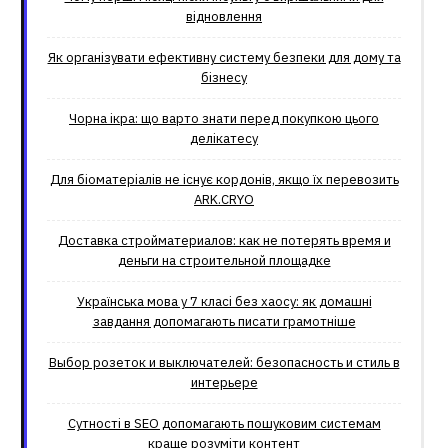
відновлення
Як організувати ефективну систему безпеки для дому та
бізнесу
Чорна ікра: що варто знати перед покупкою цього
делікатесу
Для біоматеріалів не існує кордонів, якщо їх перевозить
ARK.CRYO
Доставка стройматериалов: как не потерять время и
деньги на строительной площадке
Українська мова у 7 класі без хаосу: як домашні
завдання допомагають писати грамотніше
Выбор розеток и выключателей: безопасность и стиль в
интерьере
Сутності в SEO допомагають пошуковим системам
краще розуміти контент