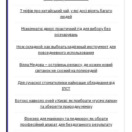
7 міфів про китайський чай, у які досі вірять багато
людей
Міжкімнатні двері: практичний гід для вибору без
розчарувань
Нож складной: как выбрать надёжный инструмент для
повседневного использования
Вілла Медова – острівець релаксу, де кожен новий
світанок не схожий на попередній
Для сучасної стоматклініки найкраще обладнання від
ІПСТ
Ботокс навколо очей у Києві: як прибрати «гусячі лапки»
та зберегти природну міміку
Фрезер для манікюру та педикюру: як обрати
професійний апарат для бездоганного результату