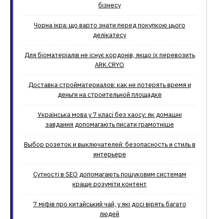
бізнесу
Чорна ікра: що варто знати перед покупкою цього
делікатесу
Для біоматеріалів не існує кордонів, якщо їх перевозить
ARK.CRYO
Доставка стройматериалов: как не потерять время и
деньги на строительной площадке
Українська мова у 7 класі без хаосу: як домашні
завдання допомагають писати грамотніше
Выбор розеток и выключателей: безопасность и стиль в
интерьере
Сутності в SEO допомагають пошуковим системам
краще розуміти контент
7 міфів про китайський чай, у які досі вірять багато
людей