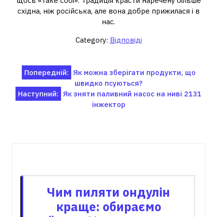
щось «таке собі». Традиція красти наречену більше
східна, ніж російська, але вона добре прижилася і в
нас.
Category:
Відповіді
Навігація
Попередній:
Як можна зберігати продукти, що
швидко псуються?
записів
Наступний:
Як зняти паливний насос на ниві 2131
інжектор
Пов'язані записи
Чим пиляти ондулін
краще: обираємо