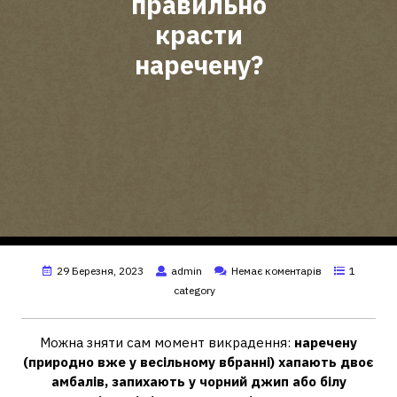
правильно
красти
наречену?
29 Березня, 2023
admin
Немає коментарів
1
category
Можна зняти сам момент викрадення:
наречену
(природно вже у весільному вбранні) хапають двоє
амбалів, запихають у чорний джип або білу