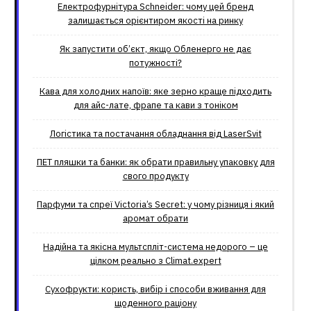
Електрофурнітура Schneider: чому цей бренд
залишається орієнтиром якості на ринку
Як запустити об’єкт, якщо Обленерго не дає
потужності?
Кава для холодних напоїв: яке зерно краще підходить
для айс-лате, фрапе та кави з тоніком
Логістика та постачання обладнання від LaserSvit
ПЕТ пляшки та банки: як обрати правильну упаковку для
свого продукту
Парфуми та спреї Victoria’s Secret: у чому різниця і який
аромат обрати
Надійна та якісна мультспліт-система недорого – це
цілком реально з Climat.еxpert
Сухофрукти: користь, вибір і способи вживання для
щоденного раціону