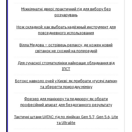
Міжкімнатні двері: практичний гід для вибору без
розчарувань
Нож складной: как выбрать надёжный инструмент для
повседневного использования
Вілла Медова – острівець релаксу, де кожен новий
світанок не схожий на попередній
Для сучасної стоматклініки найкраще обладнання від
ІПСТ
Ботокс навколо очей у Києві: як прибрати «гусячі лапки»
та зберегти природну міміку
Фрезер для манікюру та педикюру: як обрати
професійний апарат для бездоганного результату
Тактичні штани UATAC: гід по лінійках Gen 5.7, Gen 5.6, Lite
та Ultralite