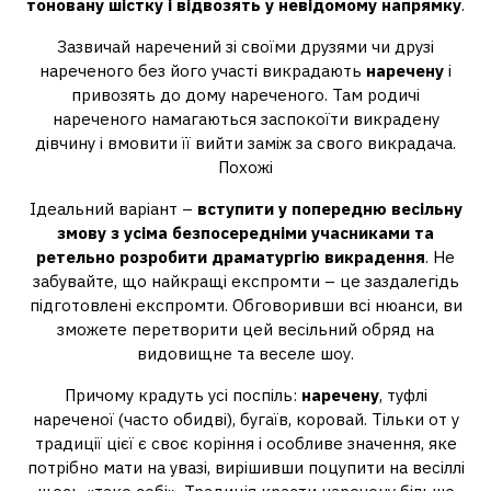
тоновану шістку і відвозять у невідомому напрямку
.
Зазвичай наречений зі своїми друзями чи друзі
нареченого без його участі викрадають
наречену
і
привозять до дому нареченого. Там родичі
нареченого намагаються заспокоїти викрадену
дівчину і вмовити її вийти заміж за свого викрадача.
Похожі
Ідеальний варіант –
вступити у попередню весільну
змову з усіма безпосередніми учасниками та
ретельно розробити драматургію викрадення
. Не
забувайте, що найкращі експромти – це заздалегідь
підготовлені експромти. Обговоривши всі нюанси, ви
зможете перетворити цей весільний обряд на
видовищне та веселе шоу.
Причому крадуть усі поспіль:
наречену
, туфлі
нареченої (часто обидві), бугаїв, коровай. Тільки от у
традиції цієї є своє коріння і особливе значення, яке
потрібно мати на увазі, вирішивши поцупити на весіллі