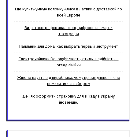
Где купить умную колонку Алиса в Латвии с доставкой по
всей Европе
Види тахографів: аналогові, цифрові та смарт-
тахографи
Паяльник для дома: как выбрать первый инструмент
Електрочайники DeLonghi: якість, стиль і надійність —
огляд лінійки
Жіноче взуття від виробника: чому це вигідніше і як не
помилитися з вибором
Де і як оформити страховку для вʼїзду в Україну
іноземцю.