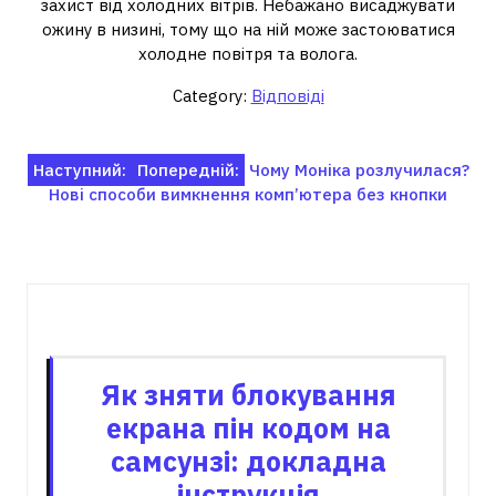
захист від холодних вітрів. Небажано висаджувати
ожину в низині, тому що на ній може застоюватися
холодне повітря та волога.
Category:
Відповіді
Навігація
Наступний:
Попередній:
Чому Моніка розлучилася?
Нові способи вимкнення комп’ютера без кнопки
записів
Пов'язані записи
Як зняти блокування
екрана пін кодом на
самсунзі: докладна
інструкція