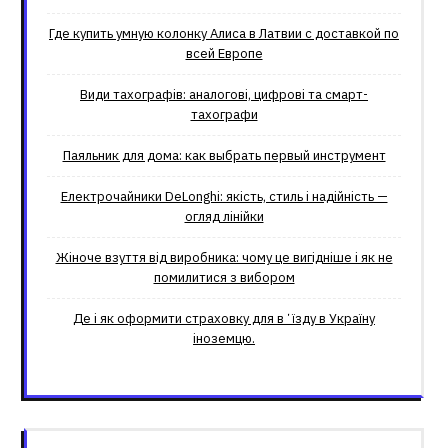
Где купить умную колонку Алиса в Латвии с доставкой по
всей Европе
Види тахографів: аналогові, цифрові та смарт-
тахографи
Паяльник для дома: как выбрать первый инструмент
Електрочайники DeLonghi: якість, стиль і надійність —
огляд лінійки
Жіноче взуття від виробника: чому це вигідніше і як не
помилитися з вибором
Де і як оформити страховку для вʼїзду в Україну
іноземцю.