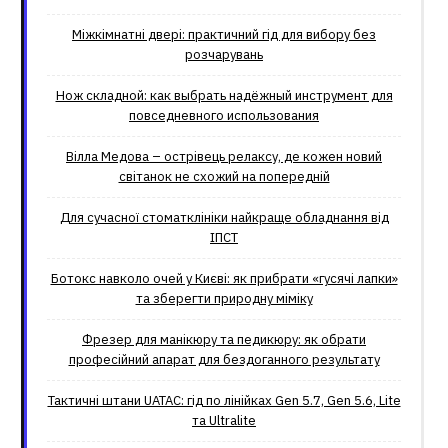
Міжкімнатні двері: практичний гід для вибору без
розчарувань
Нож складной: как выбрать надёжный инструмент для
повседневного использования
Вілла Медова – острівець релаксу, де кожен новий
світанок не схожий на попередній
Для сучасної стоматклініки найкраще обладнання від
ІПСТ
Ботокс навколо очей у Києві: як прибрати «гусячі лапки»
та зберегти природну міміку
Фрезер для манікюру та педикюру: як обрати
професійний апарат для бездоганного результату
Тактичні штани UATAC: гід по лінійках Gen 5.7, Gen 5.6, Lite
та Ultralite