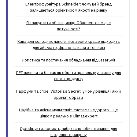
Електрофурнітура Schneider: чому цей бренд
залишається орієнтиром якості на ринку
Як запустити об’єкт, якщо Обленерго не дає
потужності?
Кава для холодних напоїв: яке зерно краще підходить
для айс-лате, фрапе та кави з тоніком
Логістика та постачання обладнання від LaserSvit
ПЕТ пляшки та банки: як обрати правильну упаковку для
свого продукту
Парфуми та спреї Victoria’s Secret: у чому різниця і який
аромат обрати
Надійна та якісна мультспліт-система недорого – це
цілком реально з Climat.еxpert
Сухофрукти: користь, вибір і способи вживання для
щоденного раціону