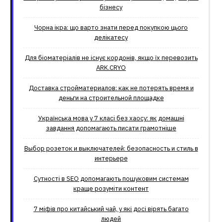
бізнесу
Чорна ікра: що варто знати перед покупкою цього
делікатесу
Для біоматеріалів не існує кордонів, якщо їх перевозить
ARK.CRYO
Доставка стройматериалов: как не потерять время и
деньги на строительной площадке
Українська мова у 7 класі без хаосу: як домашні
завдання допомагають писати грамотніше
Выбор розеток и выключателей: безопасность и стиль в
интерьере
Сутності в SEO допомагають пошуковим системам
краще розуміти контент
7 міфів про китайський чай, у які досі вірять багато
людей