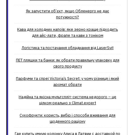
Як запустити об’єкт, якщо Обленерго не дає
потужності?
Кава для холодних напоїв: яке зерно краще підходить
для айс-лате, фрапе та кави з тоніком
Логістика та постачання обладнання від LaserSvit
ПЕТ пляшки та банки: як обрати правильну упаковку для
свого продукту
Парфуми та спреї Victoria’s Secret: у чому різниця і який
аромат обрати
Надійна та якісна мультспліт-система недорого – це
цілком реально з Climat.еxpert
Сухофрукти: користь, вибір і способи вживання для
щоденного раціону
Где купить умную колонку Алиса в Латвии с доставкой по