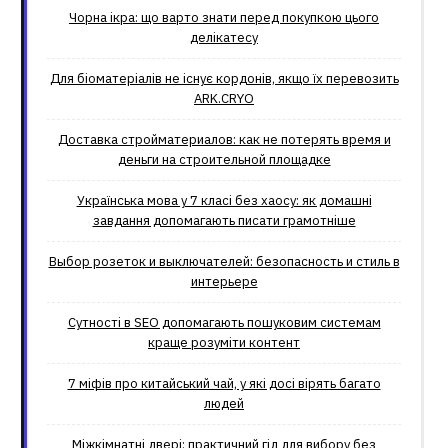
Чорна ікра: що варто знати перед покупкою цього
делікатесу
Для біоматеріалів не існує кордонів, якщо їх перевозить
ARK.CRYO
Доставка стройматериалов: как не потерять время и
деньги на строительной площадке
Українська мова у 7 класі без хаосу: як домашні
завдання допомагають писати грамотніше
Выбор розеток и выключателей: безопасность и стиль в
интерьере
Сутності в SEO допомагають пошуковим системам
краще розуміти контент
7 міфів про китайський чай, у які досі вірять багато
людей
Міжкімнатні двері: практичний гід для вибору без