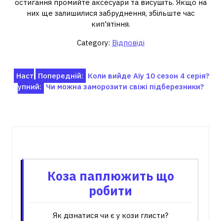
остигання промийте аксесуари та висушіть. Якщо на
них ще залишилися забруднення, збільште час
кип'ятіння.
Category:
Відповіді
Навігація
Наст
Попередній:
Коли вийде Аїу 10 сезон 4 серія?
упний:
Чи можна заморозити свіжі підберезники?
записів
Пов'язані записи
Коза паплюжить що
робити
Як дізнатися чи є у кози глисти?