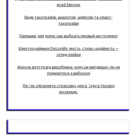
всей Европе
Види тахографів: аналогові, цифрові та смарт-
тахографи
Паяльник для дома: как выбрать первый инструмент
Електрочайники DeLonghi: якість, стиль і надійність —
огляд лінійки
Жіноче взуття від виробника: чому це вигідніше і як не
помилитися з вибором
Де і як оформити страховку для вʼїзду в Україну
іноземцю.