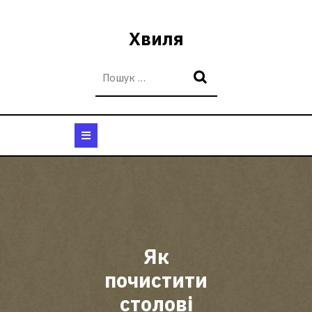
Перейти
до
Хвиля
вмісту
Кнопка
Відкрити
Як
почистити
столові