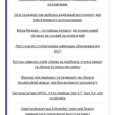
розчарувань
Нож складной: как выбрать надёжный инструмент для
повседневного использования
Вілла Медова – острівець релаксу, де кожен новий
світанок не схожий на попередній
Для сучасної стоматклініки найкраще обладнання від
ІПСТ
Ботокс навколо очей у Києві: як прибрати «гусячі лапки»
та зберегти природну міміку
Фрезер для манікюру та педикюру: як обрати
професійний апарат для бездоганного результату
Тактичні штани UATAC: гід по лінійках Gen 5.7, Gen 5.6, Lite
та Ultralite
Електрофурнітура Schneider: чому цей бренд
залишається орієнтиром якості на ринку