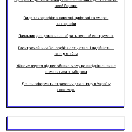
всей Европе
Види тахографів: аналогові, цифрові та смарт-
тахографи
Паяльник для дома: как выбрать первый инструмент
Електрочайники DeLonghi: якість, стиль і надійність —
огляд лінійки
Жіноче взуття від виробника: чому це вигідніше і як не
помилитися з вибором
Де і як оформити страховку для вʼїзду в Україну
іноземцю.