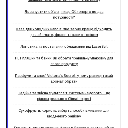
Як запустити об’єкт, якщо Обленерго не дає
потужності?
Кава для холодних напоїв: яке зерно краще підходить
для айс-лате, фрапе та кави з тоніком
Логістика та постачання обладнання від LaserSvit
ПЕТ пляшки та банки: як обрати правильну упаковку для
свого продукту
Парфуми та спреї Victoria’s Secret: у чому різниця і який
аромат обрати
Надійна та якісна мультспліт-система недорого – це
цілком реально з Climat.еxpert
Сухофрукти: користь, вибір і способи вживання для
щоденного раціону
Где купить умную колонку Алиса в Латвии с доставкой по