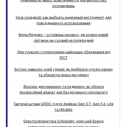
Міжкімнатні двері: практичний гід для вибору без
розчарувань
Нож складной: как выбрать надёжный инструмент для
повседневного использования
Вілла Медова – острівець релаксу, де кожен новий
світанок не схожий на попередній
Для сучасної стоматклініки найкраще обладнання від
ІПСТ
Ботокс навколо очей у Києві: як прибрати «гусячі лапки»
та зберегти природну міміку
Фрезер для манікюру та педикюру: як обрати
професійний апарат для бездоганного результату
Тактичні штани UATAC: гід по лінійках Gen 5.7, Gen 5.6, Lite
та Ultralite
Електрофурнітура Schneider: чому цей бренд
залишається орієнтиром якості на ринку