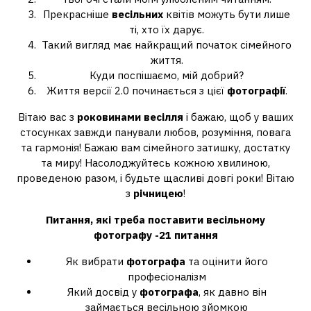
Прекрасніше
весільних
квітів можуть бути лише
ті, хто їх дарує.
Такий вигляд має найкращий початок сімейного
життя.
Куди поспішаємо, мій добрий?
Життя версії 2.0 починається з цієї
фотографії
.
Вітаю вас з
роковинами весілля
і бажаю, щоб у ваших
стосунках завжди панували любов, розуміння, повага
та гармонія! Бажаю вам сімейного затишку, достатку
та миру! Насолоджуйтесь кожною хвилиною,
проведеною разом, і будьте щасливі довгі роки! Вітаю
з
річницею
!
Питання, які треба поставити весільному
фотографу
-21 питання
Як вибрати
фотографа
та оцінити його
професіоналізм
Який досвід у
фотографа
, як давно він
займається весільною зйомкою