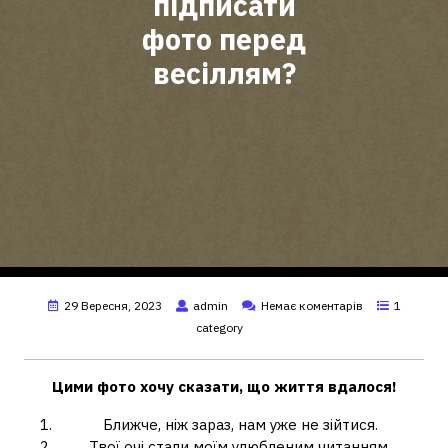
підписати
фото перед
весіллям?
29 Вересня, 2023
admin
Немає коментарів
1
category
Цими
фото
хочу сказати, що життя вдалося!
Ближче, ніж зараз, нам уже не зійтися.
Твої очі стали моїм улюбленим читанням.