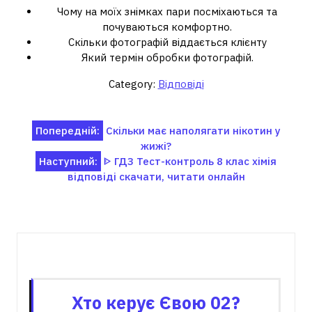
Чому на моїх знімках пари посміхаються та
почуваються комфортно.
Скільки фотографій віддається клієнту
Який термін обробки фотографій.
Category:
Відповіді
Навігація
Попередній:
Скільки має наполягати нікотин у
жижі?
записів
Наступний:
ᐈ ГДЗ Тест-контроль 8 клас хімія
відповіді скачати, читати онлайн
Пов'язані записи
Хто керує Євою 02?