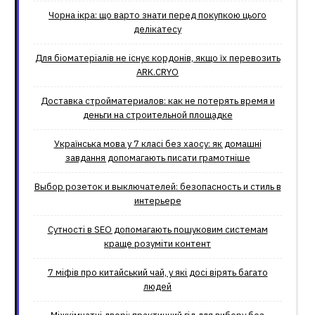
Чорна ікра: що варто знати перед покупкою цього
делікатесу
Для біоматеріалів не існує кордонів, якщо їх перевозить
ARK.CRYO
Доставка стройматериалов: как не потерять время и
деньги на строительной площадке
Українська мова у 7 класі без хаосу: як домашні
завдання допомагають писати грамотніше
Выбор розеток и выключателей: безопасность и стиль в
интерьере
Сутності в SEO допомагають пошуковим системам
краще розуміти контент
7 міфів про китайський чай, у які досі вірять багато
людей