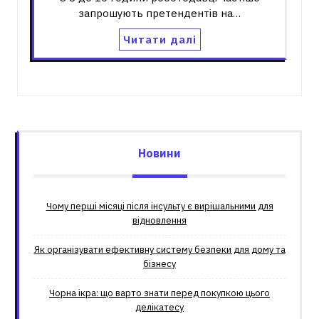
запрошують претендентів на…
Читати далі
Новини
Чому перші місяці після інсульту є вирішальними для
відновлення
Як організувати ефективну систему безпеки для дому та
бізнесу
Чорна ікра: що варто знати перед покупкою цього
делікатесу