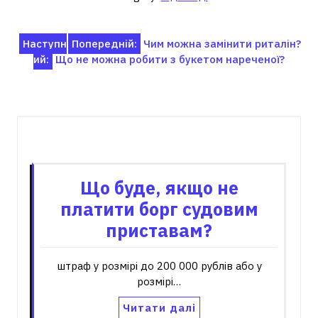
Навігація
Наступн
Попередній:
Чим можна замінити риталін?
ий:
Що не можна робити з букетом нареченої?
записів
Пов'язані записи
Що буде, якщо не
платити борг судовим
приставам?
штраф у розмірі до 200 000 рублів або у
розмірі…
Читати далі