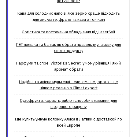
потужності?
Кава для холодних напоїв: яке зерно краще підходить
для айс-лате, фрапе та кави з тоніком
Логістика та постачання обладнання від LaserSvit
ПЕТ пляшки та банки: як обрати правильну упаковку для
свого продукту
Парфуми та спреї Victoria’s Secret: у чому різниця і який
аромат обрати
Надійна та якісна мультспліт-система недорого – це
цілком реально з Climat.еxpert
Сухофрукти: користь, вибір і способи вживання для
щоденного раціону
Где купить умную колонку Алиса в Латвии с доставкой по
всей Европе