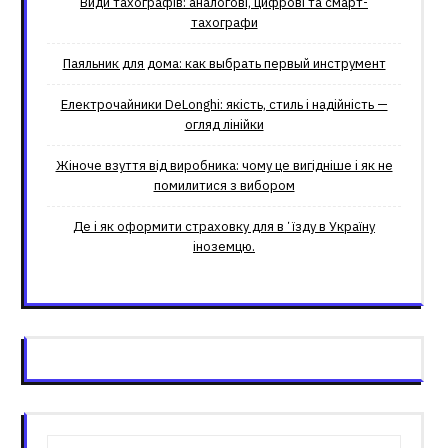
Види тахографів: аналогові, цифрові та смарт-
тахографи
Паяльник для дома: как выбрать первый инструмент
Електрочайники DeLonghi: якість, стиль і надійність —
огляд лінійки
Жіноче взуття від виробника: чому це вигідніше і як не
помилитися з вибором
Де і як оформити страховку для вʼїзду в Україну
іноземцю.