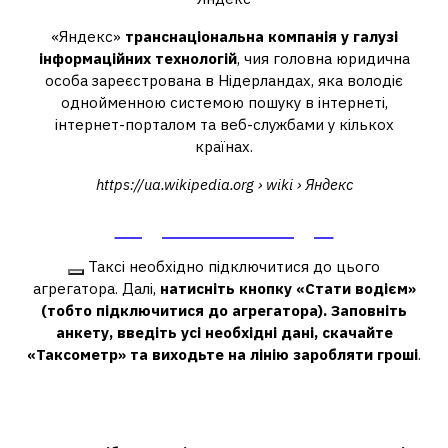
«Яндекс»
транснаціональна компанія у галузі
інформаційних технологій
, чия головна юридична
особа зареєстрована в Нідерландах, яка володіє
однойменною системою пошуку в інтернеті,
інтернет-порталом та веб-службами у кількох
країнах.
https://ua.wikipedia.org › wiki › Яндекс
Яндекс – Вікіпедія
Таксі необхідно підключитися до цього
агрегатора. Далі,
натисніть кнопку «Стати водієм»
(тобто підключитися до агрегатора).
Заповніть
анкету, введіть усі необхідні дані, скачайте
«Таксометр» та виходьте на лінію заробляти гроші
.
Що потрібно для підключення до
Яндекс Таксі?