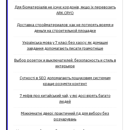
Для біоматеріалів не існує кордонів, якщо їх перевозить
ARK.CRYO
Доставка стройматериалов: как не потерять время и
деньги на строительной площадке
Українська мова у 7 класі без хаосу: як домашні
завдання допомагають писати грамотніше
Выбор розеток и выключателей: безопасность и стиль в
интерьере
Сутності в SEO допомагають пошуковим системам
краще розуміти контент
7 міфів про китайський чай, у які досі вірять багато
людей
Міжкімнатні двері: практичний гід для вибору без
розчарувань