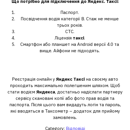
Що
потрібно для підключення до Яндекс
.
Таксі
:
Паспорт.
Посвідчення водія категорії B. Стаж не менше
трьох років.
СТС.
Ліцензія
таксі
.
Смартфон або планшет на Android версії 4.0 та
вище. Айфони не підходять.
Як почати працювати в Яндекс Таксі
зі своєю машиною?
Реєстрація онлайн у
Яндекс Таксі
на своєму авто
проходить максимально полегшеним шляхом. Щоб
стати водієм
Яндекса
, достатньо надіслати партнеру
сервісу скановані копії або фото прав водія та
паспорта. Після цього вам видадуть логін та пароль,
які вводяться в Таксометр – додаток для прийому
замовлень.
Category:
Відповіді