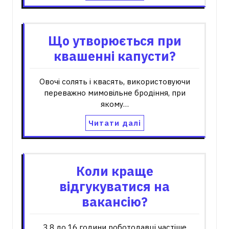
Що утворюється при
квашенні капусти?
Овочі солять і квасять, використовуючи
переважно мимовільне бродіння, при
якому…
Читати далі
Коли краще
відгукуватися на
вакансію?
З 8 до 16 години роботодавці частіше