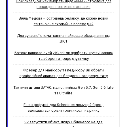
Нож складной: как выбрать надёжный инструмент для
повседневного использования
Вілла Медова – острівець релаксу, де кожен новий
світанок не схожий на попередній
Для сучасної стоматклініки найкраще обладнання від
ІПСТ
Ботокс навколо очей у Києві: як прибрати «гусячі лапки»
та зберегти природну міміку
Фрезер для манікюру та педикюру: як обрати
професійний апарат для бездоганного результату
Тактичні штани UATAC: гід по лінійках Gen 5.7, Gen 5.6, Lite
та Ultralite
Електрофурнітура Schneider: чому цей бренд
залишається орієнтиром якості на ринку
Як запустити об’єкт, якщо Обленерго не дає