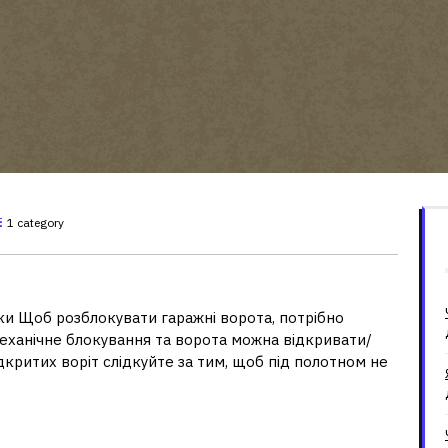
1 category
ворота, якщо немає електрики?
ки Щоб розблокувати гаражні ворота, потрібно
 механічне блокування та ворота можна відкривати/
дкритих воріт слідкуйте за тим, щоб під полотном не
чний режим?