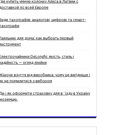
Где купить умную колонку Алиса в Латвии с
доставкой по всей Европе
Види тахографів: аналогові, цифрові та смарт-
тахографи
Паяльник для дома: как выбрать первый
инструмент
Електрочайники DeLonghi: якість, стиль і
надійність — огляд лінійки
Жіноче взуття від виробника: чому це вигідніше і
як не помилитися з вибором
Де і як оформити страховку для вʼїзду в Україну
іноземцю.