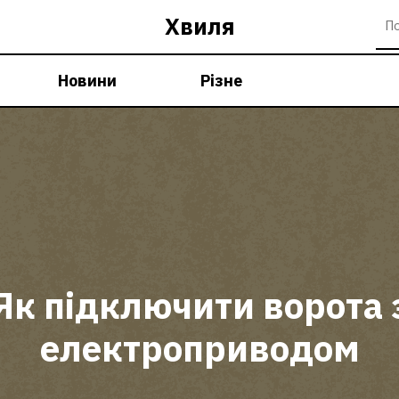
Хвиля
Новини
Різне
Як підключити ворота 
електроприводом