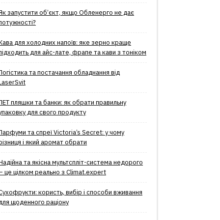
Як запустити об’єкт, якщо Обленерго не дає
потужності?
Кава для холодних напоїв: яке зерно краще
підходить для айс-лате, фрапе та кави з тоніком
Логістика та постачання обладнання від
LaserSvit
ПЕТ пляшки та банки: як обрати правильну
упаковку для свого продукту
Парфуми та спреї Victoria’s Secret: у чому
різниця і який аромат обрати
Надійна та якісна мультспліт-система недорого
– це цілком реально з Climat.еxpert
Сухофрукти: користь, вибір і способи вживання
для щоденного раціону