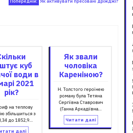
Попередній:
Як активувати пресовані дріжджі?
зані записи
Скільки
Як звали
штує куб
чоловіка
чої води в
Кареніною?
марі 2021
Н. Толстого героїнею
рік?
роману була Тетяна
Сергіївна Ставрович
риф на теплову
(Ганна Аркадіївна…
ію збільшиться з
Читати далі
,34 до 1852,9…
итати далі