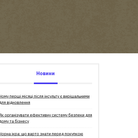
Новини
Чому перші місяці після інсульту є вирішальними
для відновлення
Як організувати ефективну систему безпеки для
дому та бізнесу
Чорна ікра: що варто знати перед покупкою