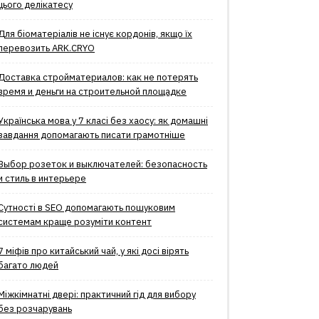
цього делікатесу
Для біоматеріалів не існує кордонів, якщо їх
перевозить ARK.CRYO
Доставка стройматериалов: как не потерять
время и деньги на строительной площадке
Українська мова у 7 класі без хаосу: як домашні
завдання допомагають писати грамотніше
Выбор розеток и выключателей: безопасность
и стиль в интерьере
Сутності в SEO допомагають пошуковим
системам краще розуміти контент
7 міфів про китайський чай, у які досі вірять
багато людей
Міжкімнатні двері: практичний гід для вибору
без розчарувань