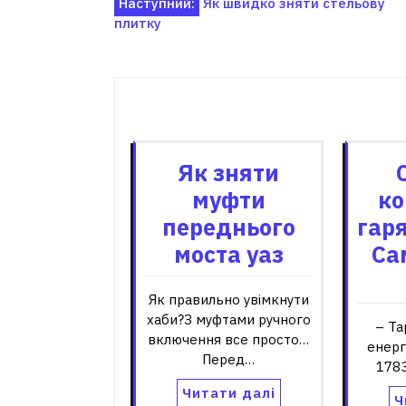
Навігація
Наступний:
Як швидко зняти стельову
плитку
записів
Пов'я
Як зняти
муфти
ко
переднього
гаря
моста уаз
Са
Як правильно увімкнути
хаби?З муфтами ручного
– Та
включення все просто…
енерг
Перед…
1783
Читати далі
Ч