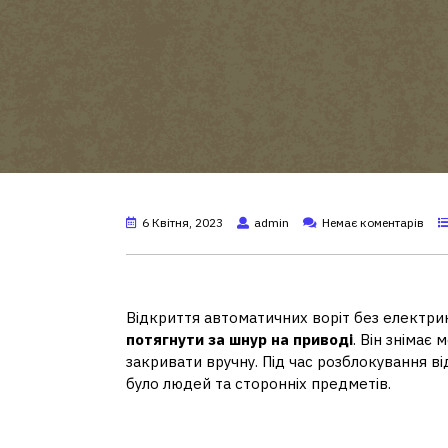
6 Квітня, 2023
admin
Немає коментарів
Як відкрити автоматичні 
Відкриття автоматичних воріт без електри
потягнути за шнур на приводі
. Він знімає
закривати вручну. Під час розблокування ві
було людей та сторонніх предметів.
Як перевести ворота у ру