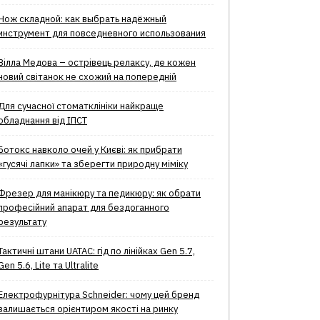
Нож складной: как выбрать надёжный
инструмент для повседневного использования
Вілла Медова – острівець релаксу, де кожен
новий світанок не схожий на попередній
Для сучасної стоматклініки найкраще
обладнання від ІПСТ
Ботокс навколо очей у Києві: як прибрати
«гусячі лапки» та зберегти природну міміку
Фрезер для манікюру та педикюру: як обрати
професійний апарат для бездоганного
результату
Тактичні штани UATAC: гід по лінійках Gen 5.7,
Gen 5.6, Lite та Ultralite
Електрофурнітура Schneider: чому цей бренд
залишається орієнтиром якості на ринку