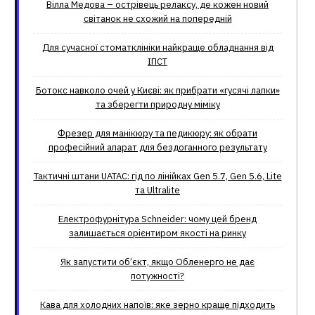
Вілла Медова – острівець релаксу, де кожен новий
світанок не схожий на попередній
Для сучасної стоматклініки найкраще обладнання від
ІПСТ
Ботокс навколо очей у Києві: як прибрати «гусячі лапки»
та зберегти природну міміку
Фрезер для манікюру та педикюру: як обрати
професійний апарат для бездоганного результату
Тактичні штани UATAC: гід по лінійках Gen 5.7, Gen 5.6, Lite
та Ultralite
Електрофурнітура Schneider: чому цей бренд
залишається орієнтиром якості на ринку
Як запустити об’єкт, якщо Обленерго не дає
потужності?
Кава для холодних напоїв: яке зерно краще підходить