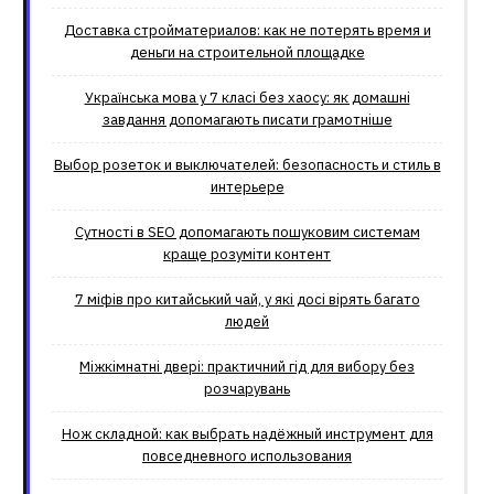
Доставка стройматериалов: как не потерять время и
деньги на строительной площадке
Українська мова у 7 класі без хаосу: як домашні
завдання допомагають писати грамотніше
Выбор розеток и выключателей: безопасность и стиль в
интерьере
Сутності в SEO допомагають пошуковим системам
краще розуміти контент
7 міфів про китайський чай, у які досі вірять багато
людей
Міжкімнатні двері: практичний гід для вибору без
розчарувань
Нож складной: как выбрать надёжный инструмент для
повседневного использования