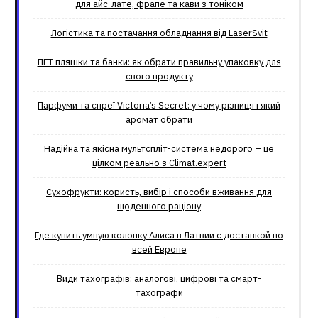
для айс-лате, фрапе та кави з тоніком
Логістика та постачання обладнання від LaserSvit
ПЕТ пляшки та банки: як обрати правильну упаковку для
свого продукту
Парфуми та спреї Victoria’s Secret: у чому різниця і який
аромат обрати
Надійна та якісна мультспліт-система недорого – це
цілком реально з Climat.еxpert
Сухофрукти: користь, вибір і способи вживання для
щоденного раціону
Где купить умную колонку Алиса в Латвии с доставкой по
всей Европе
Види тахографів: аналогові, цифрові та смарт-
тахографи