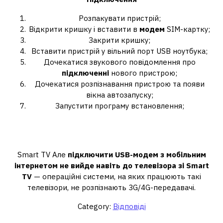
Розпакувати пристрій;
Відкрити кришку і вставити в
модем
SIM-картку;
Закрити кришку;
Вставити пристрій у вільний порт USB ноутбука;
Дочекатися звукового повідомлення про
підключенні
нового пристрою;
Дочекатися розпізнавання пристрою та появи
вікна автозапуску;
Запустити програму встановлення;
Чи можна підключити модем до
смарт-телевізора?
Smart TV Але
підключити USB-модем з мобільним
інтернетом не вийде навіть до телевізора зі Smart
TV
— операційні системи, на яких працюють такі
телевізори, не розпізнають 3G/4G-передавачі.
Category:
Відповіді