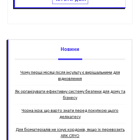
Новини
Чому перші місяці після інсульту є вирішальними для
відновлення
Як організувати ефективну систему безпеки для дому та
бізнесу
Чорна ікра: що варто знати перед покупкою цього
делікатесу
Для біоматеріалів не існує кордонів, якщо їх перевозить
ARK.CRYO