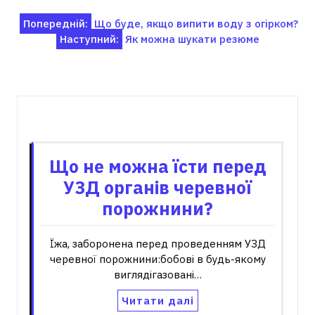
Навігація
Попередній:
Що буде, якщо випити воду з огірком?
Наступний:
Як можна шукати резюме
записів
Пов'язані записи
Що не можна їсти перед
УЗД органів черевної
порожнини?
Їжа, заборонена перед проведенням УЗД
черевної порожнини:бобові в будь-якому
виглядігазовані…
Читати далі