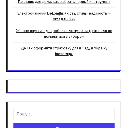
Паяльник для дома: как выбрать первый инструмент
Електрочайники DeLonghi: якість, стиль і надійність —
огляд лінійки
Жіноче взуття від виробника: чому це вигідніше і як не
помилитися з вибором
Де і як оформити страховку для вʼїзду в Україну
іноземцю.