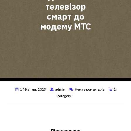
телевізор
смарт до
модему МТС
14 Квітня, 2023
admin
Немає коментарів
1
category
Як підключити модем МТС до
телевізора?
Підключення