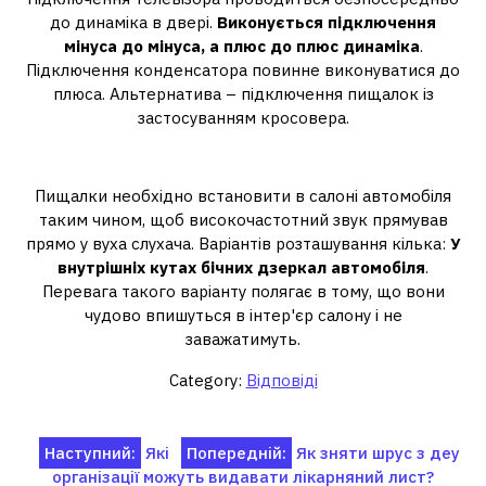
до динаміка в двері.
Виконується підключення
мінуса до мінуса, а плюс до плюс динаміка
.
Підключення конденсатора повинне виконуватися до
плюса. Альтернатива – підключення пищалок із
застосуванням кросовера.
Куди встановлювати пищалки?
Пищалки необхідно встановити в салоні автомобіля
таким чином, щоб високочастотний звук прямував
прямо у вуха слухача. Варіантів розташування кілька:
У
внутрішніх кутах бічних дзеркал автомобіля
.
Перевага такого варіанту полягає в тому, що вони
чудово впишуться в інтер'єр салону і не
заважатимуть.
Category:
Відповіді
Навігація
Наступний:
Які
Попередній:
Як зняти шрус з деу
організації можуть видавати лікарняний лист?