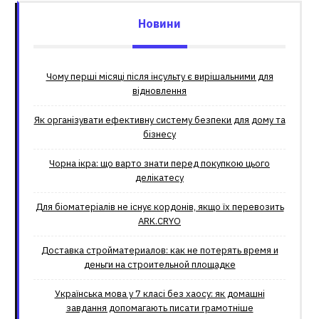
Новини
Чому перші місяці після інсульту є вирішальними для
відновлення
Як організувати ефективну систему безпеки для дому та
бізнесу
Чорна ікра: що варто знати перед покупкою цього
делікатесу
Для біоматеріалів не існує кордонів, якщо їх перевозить
ARK.CRYO
Доставка стройматериалов: как не потерять время и
деньги на строительной площадке
Українська мова у 7 класі без хаосу: як домашні
завдання допомагають писати грамотніше