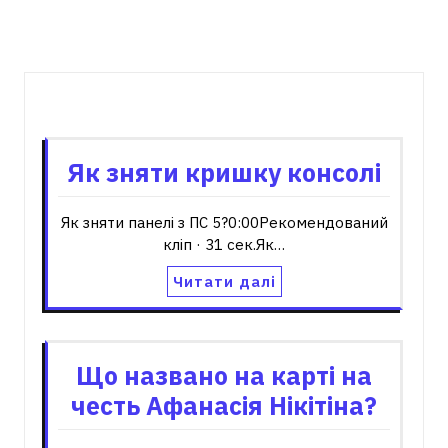
записів
Пов'язані записи
Як зняти кришку консолі
Як зняти панелі з ПС 5?0:00Рекомендований
кліп · 31 сек.Як…
Читати далі
Що названо на карті на
честь Афанасія Нікітіна?