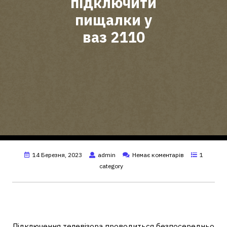
підключити
пищалки у
ваз 2110
14 Березня, 2023
admin
Немає коментарів
1
category
Як правильно приєднати пищалки
до динаміків?
Підключення телевізора проводиться безпосередньо