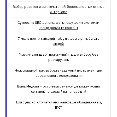
Выбор розеток и выключателей: безопасность и стиль в
интерьере
Сутності в SEO допомагають пошуковим системам
краще розуміти контент
7 міфів про китайський чай, у які досі вірять багато
людей
Міжкімнатні двері: практичний гід для вибору без
розчарувань
Нож складной: как выбрать надёжный инструмент для
повседневного использования
Вілла Медова – острівець релаксу, де кожен новий
світанок не схожий на попередній
Для сучасної стоматклініки найкраще обладнання від
ІПСТ