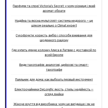
Парфуми та спреї Victoria’s Secret: у чому різниця і який
аромат обрати
Надійна та якісна мультспліт-система недорого – це
цілком реально з Climat.еxpert
Сухофрукти: користь, вибір і способи вживання для
щоденного раціону
Где купить умную колонку Алиса в Латвии с доставкой по
всей Европе
Види тахографів: аналогові, цифрові та смарт-
тахографи
Паяльник для дома: как выбрать первый инструмент
Електрочайники DeLonghi: якість, стиль і надійність —
огляд лінійки
Жіноче взуття від виробника: чому це вигідніше і як не