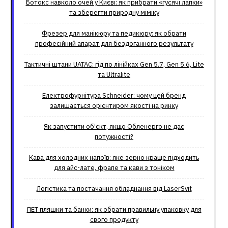
Ботокс навколо очей у Києві: як прибрати «гусячі лапки»
та зберегти природну міміку
Фрезер для манікюру та педикюру: як обрати
професійний апарат для бездоганного результату
Тактичні штани UATAC: гід по лінійках Gen 5.7, Gen 5.6, Lite
та Ultralite
Електрофурнітура Schneider: чому цей бренд
залишається орієнтиром якості на ринку
Як запустити об’єкт, якщо Обленерго не дає
потужності?
Кава для холодних напоїв: яке зерно краще підходить
для айс-лате, фрапе та кави з тоніком
Логістика та постачання обладнання від LaserSvit
ПЕТ пляшки та банки: як обрати правильну упаковку для
свого продукту