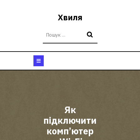
Перейти
до
Хвиля
вмісту
Кнопка
Відкрити
Як
підключити
комп’ютер