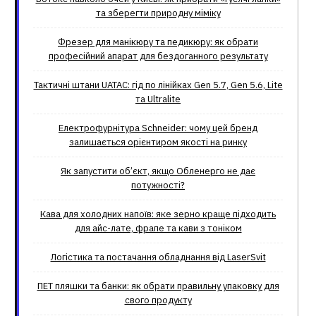
та зберегти природну міміку
Фрезер для манікюру та педикюру: як обрати
професійний апарат для бездоганного результату
Тактичні штани UATAC: гід по лінійках Gen 5.7, Gen 5.6, Lite
та Ultralite
Електрофурнітура Schneider: чому цей бренд
залишається орієнтиром якості на ринку
Як запустити об’єкт, якщо Обленерго не дає
потужності?
Кава для холодних напоїв: яке зерно краще підходить
для айс-лате, фрапе та кави з тоніком
Логістика та постачання обладнання від LaserSvit
ПЕТ пляшки та банки: як обрати правильну упаковку для
свого продукту