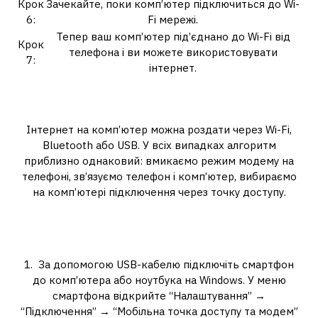
Крок
Зачекайте, поки комп’ютер підключиться до Wi-
6:
Fi мережі.
Тепер ваш комп’ютер під’єднано до Wi-Fi від
Крок
телефона і ви можете використовувати
7:
інтернет.
Чи можна під’єднати комп’ютер
до Вайфаю від телефона?
Інтернет на комп’ютер можна роздати через Wi-Fi,
Bluetooth або USB. У всіх випадках алгоритм
приблизно однаковий: вмикаємо режим модему на
телефоні, зв’язуємо телефон і комп’ютер, вибираємо
на комп’ютері підключення через точку доступу.
Як використовувати телефон як
модем для комп’ютера?
1. ㅤ За допомогою USB-кабелю підключіть смартфон
до комп’ютера або ноутбука на Windows. У меню
смартфона відкрийте “Налаштування” →
“Підключення” → “Мобільна точка доступу та модем”