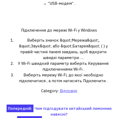
→ “USB-модем” .
Як підключити Wi-Fi до
комп’ютера без кабелю?
Підключення до мережі Wi-Fi у Windows
Виберіть значок &quot;Мережа&quot;,
&quot;Звук&quot; або &quot;Батарея&quot; ( ) у
правій частині панелі завдань, щоб відкрити
швидкі параметри. …
У Wi-Fi швидкий параметр виберіть Керування
підключеннями Wi-Fi .
Виберіть мережу Wi-Fi, до якої необхідно
підключитися , а потім натисніть Підключити .
Category:
Відповіді
Навігація
Попередній:
Чим підгодувати китайський лимонник
навесні?
записів