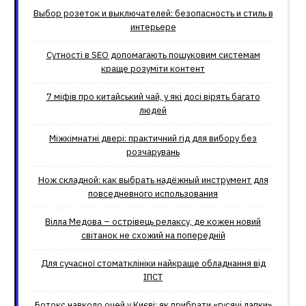
Выбор розеток и выключателей: безопасность и стиль в
интерьере
Сутності в SEO допомагають пошуковим системам
краще розуміти контент
7 міфів про китайський чай, у які досі вірять багато
людей
Міжкімнатні двері: практичний гід для вибору без
розчарувань
Нож складной: как выбрать надёжный инструмент для
повседневного использования
Вілла Медова – острівець релаксу, де кожен новий
світанок не схожий на попередній
Для сучасної стоматклініки найкраще обладнання від
ІПСТ
Ботокс навколо очей у Києві: як прибрати «гусячі лапки»