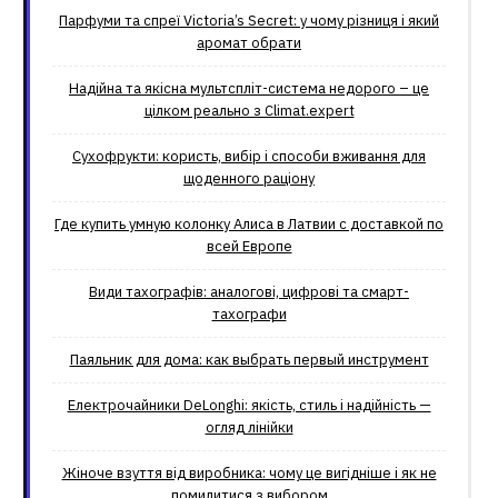
Парфуми та спреї Victoria’s Secret: у чому різниця і який
аромат обрати
Надійна та якісна мультспліт-система недорого – це
цілком реально з Climat.еxpert
Сухофрукти: користь, вибір і способи вживання для
щоденного раціону
Где купить умную колонку Алиса в Латвии с доставкой по
всей Европе
Види тахографів: аналогові, цифрові та смарт-
тахографи
Паяльник для дома: как выбрать первый инструмент
Електрочайники DeLonghi: якість, стиль і надійність —
огляд лінійки
Жіноче взуття від виробника: чому це вигідніше і як не
помилитися з вибором