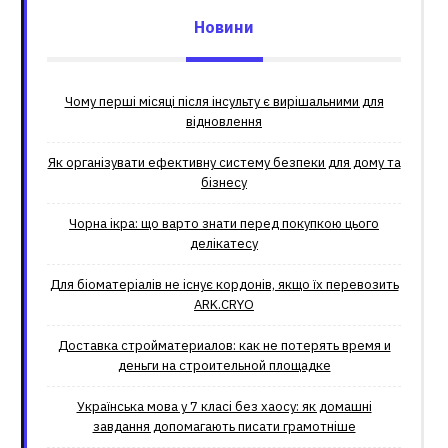
Новини
Чому перші місяці після інсульту є вирішальними для
відновлення
Як організувати ефективну систему безпеки для дому та
бізнесу
Чорна ікра: що варто знати перед покупкою цього
делікатесу
Для біоматеріалів не існує кордонів, якщо їх перевозить
ARK.CRYO
Доставка стройматериалов: как не потерять время и
деньги на строительной площадке
Українська мова у 7 класі без хаосу: як домашні
завдання допомагають писати грамотніше