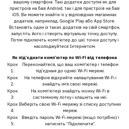
вашому смартфоні. Такі додатки доступні як для
пристроїв на базі Android, так і для пристроїв на базі
iOS. Ви можете знайти їх у відповідних магазинах
додатків, наприклад, Google Play або App Store.
Встановіть один із таких додатків на свій смартфон,
запустіть його і створіть віртуальну точку доступу.
Потім підключіть комп’ютер до цієї точки доступу і
насолоджуйтеся Інтернетом.
Як під’єднати комп’ютер по Wi-Fi від телефона
Крок
Переконайтеся, що ваш комп’ютер і телефон
1:
під’єднані до однієї Wi-Fi мережі.
Крок
На телефоні відкрийте налаштування Wi-Fi і
2:
знайдіть ім’я своєї мережі.
Крок
На комп’ютері знайдіть іконку Wi-Fi в
3:
системному лотку і клацніть на неї.
Крок
Виберіть свою Wi-Fi мережу зі списку доступних
4:
мереж.
Крок
Введіть пароль Wi-Fi мережі (якщо потрібно) і
5:
натисніть “Підключити”.