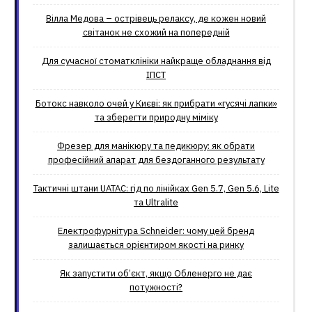
Вілла Медова – острівець релаксу, де кожен новий
світанок не схожий на попередній
Для сучасної стоматклініки найкраще обладнання від
ІПСТ
Ботокс навколо очей у Києві: як прибрати «гусячі лапки»
та зберегти природну міміку
Фрезер для манікюру та педикюру: як обрати
професійний апарат для бездоганного результату
Тактичні штани UATAC: гід по лінійках Gen 5.7, Gen 5.6, Lite
та Ultralite
Електрофурнітура Schneider: чому цей бренд
залишається орієнтиром якості на ринку
Як запустити об’єкт, якщо Обленерго не дає
потужності?