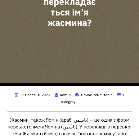
перекладає
ться ім’я
жасмина?
12 Березня, 2023
admin
Немає коментарів
1
category
Жасмин, також Ясмін (араб. یاسمن) – це одна з форм
перського імені Ясміна (یاسمن). У перекладі з перської
ім’я Жасмин (Ясмін) означає “квітка жасмину” або