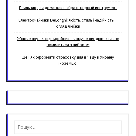
Паяльник для дома: как выбрать первый инструмент
Електрочайники DeLonghi: якість, стиль і надійність —
огляд лінійки
Жіноче взуття від виробника: чому це вигідніше і як не
помилитися з вибором
Де і як оформити страховку для вʼїзду в Україну
іноземцю.