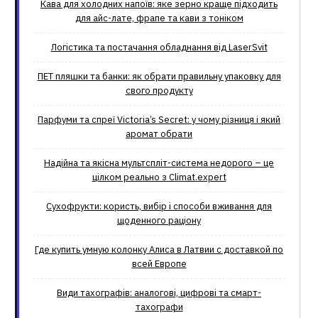
Кава для холодних напоїв: яке зерно краще підходить
для айс-лате, фрапе та кави з тоніком
Логістика та постачання обладнання від LaserSvit
ПЕТ пляшки та банки: як обрати правильну упаковку для
свого продукту
Парфуми та спреї Victoria’s Secret: у чому різниця і який
аромат обрати
Надійна та якісна мультспліт-система недорого – це
цілком реально з Climat.еxpert
Сухофрукти: користь, вибір і способи вживання для
щоденного раціону
Где купить умную колонку Алиса в Латвии с доставкой по
всей Европе
Види тахографів: аналогові, цифрові та смарт-
тахографи