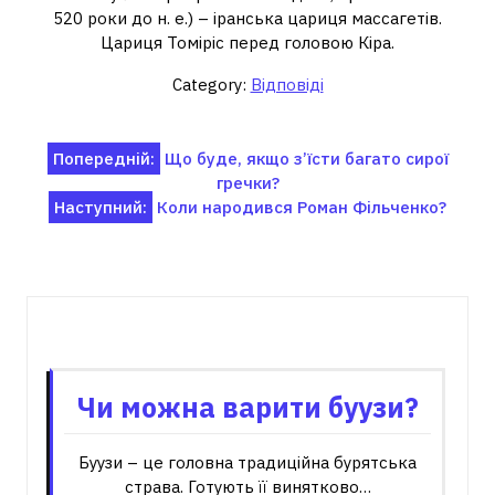
520 роки до н. е.) – іранська цариця массагетів.
Цариця Томіріс перед головою Кіра.
Category:
Відповіді
Навігація
Попередній:
Що буде, якщо з’їсти багато сирої
гречки?
записів
Наступний:
Коли народився Роман Фільченко?
Пов'язані записи
Чи можна варити буузи?
Буузи – це головна традиційна бурятська
страва. Готують її винятково…