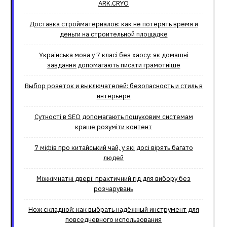
ARK.CRYO
Доставка стройматериалов: как не потерять время и
деньги на строительной площадке
Українська мова у 7 класі без хаосу: як домашні
завдання допомагають писати грамотніше
Выбор розеток и выключателей: безопасность и стиль в
интерьере
Сутності в SEO допомагають пошуковим системам
краще розуміти контент
7 міфів про китайський чай, у які досі вірять багато
людей
Міжкімнатні двері: практичний гід для вибору без
розчарувань
Нож складной: как выбрать надёжный инструмент для
повседневного использования