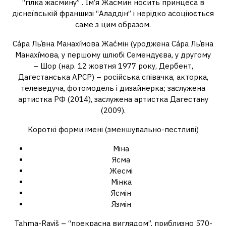
“гілка жасмину” . Ім’я Жасмин носить принцеса в
діснеївській франшизі “Аладдін” і нерідко асоціюється
саме з цим образом.
Са́ра Ль́вна Манахі́мова Жас́мін (уроджена Са́ра Ль́вна
Манахі́мова, у першому шлюбі Семендуєва, у другому
– Шор (нар. 12 жовтня 1977 року, Дербент,
Дагестанська АРСР) – російська співачка, акторка,
телеведуча, фотомодель і дизайнерка; заслужена
артистка РФ (2014), заслужена артистка Дагестану
(2009).
Короткі форми імені (зменшувально-пестливі)
Міна
Ясма
Жесмі
Мінка
Ясмін
Язмін
Tahma-Rayiš – “прекрасна виглядом”, приблизно 570-