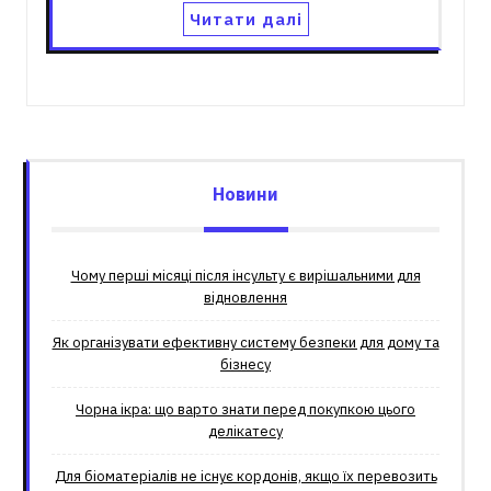
Читати далі
Новини
Чому перші місяці після інсульту є вирішальними для
відновлення
Як організувати ефективну систему безпеки для дому та
бізнесу
Чорна ікра: що варто знати перед покупкою цього
делікатесу
Для біоматеріалів не існує кордонів, якщо їх перевозить