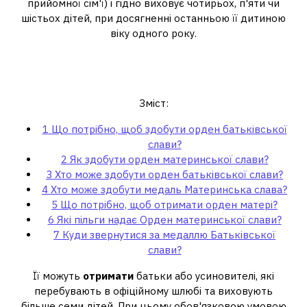
прийомної сім'ї) і гідно виховує чотирьох, п'яти чи
шістьох дітей, при досягненні останньою її дитиною
віку одного року.
Що потрібно, щоб здобути орден
батьківської слави?
Зміст:
1
Що потрібно, щоб здобути орден батьківської
слави?
2
Як здобути орден материнської слави?
3
Хто може здобути орден батьківської слави?
4
Хто може здобути медаль Материнська слава?
5
Що потрібно, щоб отримати орден матері?
6
Які пільги надає Орден материнської слави?
7
Куди звернутися за медаллю Батьківської
слави?
Її можуть
отримати
батьки або усиновителі, які
перебувають в офіційному шлюбі та виховують
більше семи дітей. При цьому обов'язковою умовою