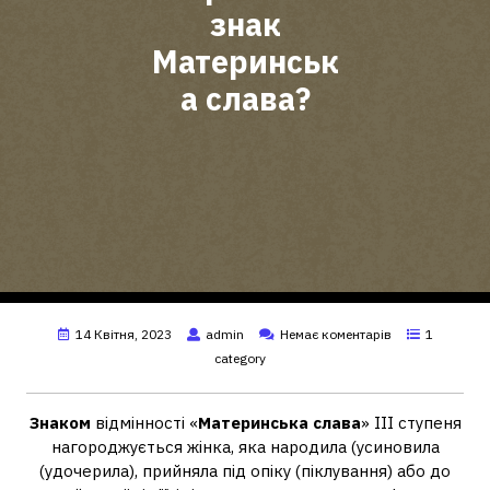
знак
Материнськ
а слава?
14 Квітня, 2023
admin
Немає коментарів
1
category
Знаком
відмінності «
Материнська слава
» III ступеня
нагороджується жінка, яка народила (усиновила
(удочерила), прийняла під опіку (піклування) або до