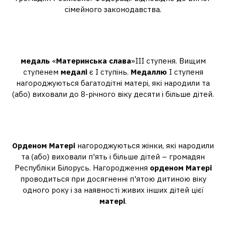
сімейного законодавства.
Хто може здобути медаль
Материнська слава?
медаль
«
Материнська слава
»ІІІ ступеня. Вищим
ступенем
медалі
є I ступінь.
Медаллю
І ступеня
нагороджуються багатодітні матері, які народили та
(або) виховали до 8-річного віку десяти і більше дітей.
Що потрібно, щоб отримати
орден матері?
Орденом Матері
нагороджуються жінки, які народили
та (або) виховали п'ять і більше дітей – громадян
Республіки Білорусь. Нагородження
орденом Матері
проводиться при досягненні п'ятою дитиною віку
одного року і за наявності живих інших дітей цієї
матері
.
Які пільги надає Орден