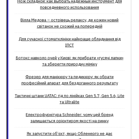
Нож складной: как выбрать надёжный инструмент для
повседневного использования
Вілла Медова – острівець релаксу, де кожен новий
світанок не схожий на попередній
Для сучасної стоматклініки найкраще обладнання від
ІПСТ
Ботокс навколо очей у Києві: як прибрати «гусячі лапки»
та зберегти природну міміку
Фрезер для манікюру та педикюру: як обрати
професійний апарат для бездоганного результату
Тактичні штани UATAC: гід по лінійках Gen 5.7, Gen 5.6, Lite
та Ultralite
Електрофурнітура Schneider: чому цей бренд
залишається орієнтиром якості на ринку
Як запустити об’єкт, якщо Обленерго не дає