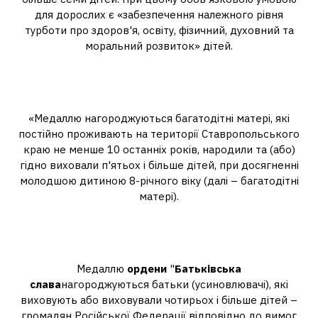
для дорослих є «забезпечення належного рівня
турботи про здоров'я, освіту, фізичний, духовний та
моральний розвиток» дітей.
Як здобути орден материнської
слави?
«Медаллю нагороджуються багатодітні матері, які
постійно проживають на території Ставропольського
краю не менше 10 останніх років, народили та (або)
гідно виховали п'ятьох і більше дітей, при досягненні
молодшою ​​дитиною 8-річного віку (далі – багатодітні
матері).
Хто може здобути орден
батьківської слави?
Медаллю
ордени
"
Батьківська
слава
нагороджуються батьки (усиновлювачі), які
виховують або виховували чотирьох і більше дітей –
громадян Російської Федерації відповідно до вимог