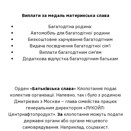
материнської слави?
Виплати за
медаль материнська слава
Багатодітна родина:
Автомобіль для багатодітної родини
Безкоштовне харчування багатодітним
Видача посвідчення багатодітної сім'ї
Виплати багатодітним сім'ям
Додаткова відпустка багатодітним батькам
Куди звернутися за медаллю
Батьківської слави?
Орден «
Батьківська слава
» Клопотання подає
колектив організації. Напевно, так і було з родиною
Дмитрієвих з Москви – глава сімейства працює
генеральним директором «ЛУКОЙЛ-
Центрнафтопродукт».
За
клопотання можуть подати
державні органи або органи місцевого
самоврядування. Наприклад, соцзахист.