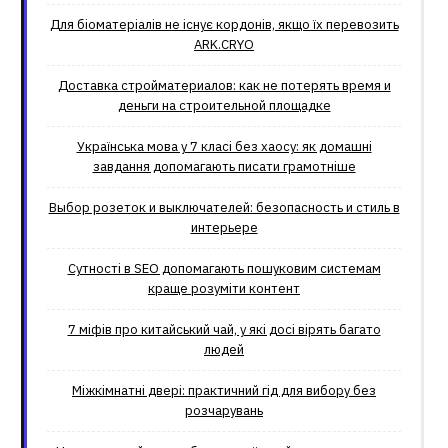
Для біоматеріалів не існує кордонів, якщо їх перевозить
ARK.CRYO
Доставка стройматериалов: как не потерять время и
деньги на строительной площадке
Українська мова у 7 класі без хаосу: як домашні
завдання допомагають писати грамотніше
Выбор розеток и выключателей: безопасность и стиль в
интерьере
Сутності в SEO допомагають пошуковим системам
краще розуміти контент
7 міфів про китайський чай, у які досі вірять багато
людей
Міжкімнатні двері: практичний гід для вибору без
розчарувань