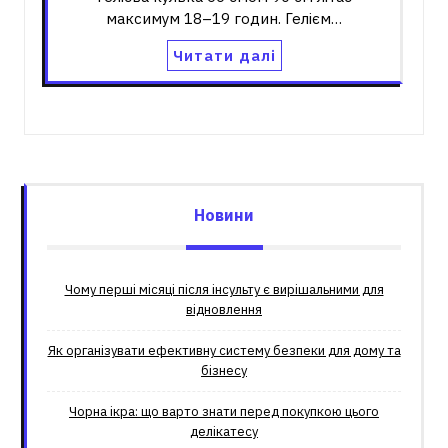
максимум 18–19 годин. Гелієм…
Читати далі
Новини
Чому перші місяці після інсульту є вирішальними для
відновлення
Як організувати ефективну систему безпеки для дому та
бізнесу
Чорна ікра: що варто знати перед покупкою цього
делікатесу