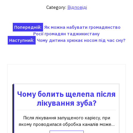
Category:
Відповіді
Навігація
Попередній:
Як можна набувати громадянство
Росії громадян таджикистану
записів
Наступний:
Чому дитина хрюкає носом під час сну?
Пов'язані записи
Чому болить щелепа після
лікування зуба?
Після лікування запущеного карієсу, при
якому проводилася обробка каналів може…