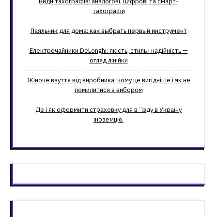
Види тахографів: аналогові, цифрові та смарт-
тахографи
Паяльник для дома: как выбрать первый инструмент
Електрочайники DeLonghi: якість, стиль і надійність —
огляд лінійки
Жіноче взуття від виробника: чому це вигідніше і як не
помилитися з вибором
Де і як оформити страховку для вʼїзду в Україну
іноземцю.