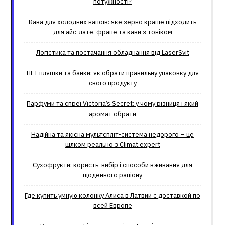
потужності?
Кава для холодних напоїв: яке зерно краще підходить
для айс-лате, фрапе та кави з тоніком
Логістика та постачання обладнання від LaserSvit
ПЕТ пляшки та банки: як обрати правильну упаковку для
свого продукту
Парфуми та спреї Victoria’s Secret: у чому різниця і який
аромат обрати
Надійна та якісна мультспліт-система недорого – це
цілком реально з Climat.еxpert
Сухофрукти: користь, вибір і способи вживання для
щоденного раціону
Где купить умную колонку Алиса в Латвии с доставкой по
всей Европе