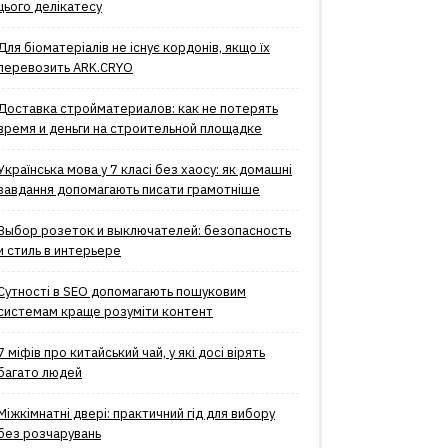
цього делікатесу
Для біоматеріалів не існує кордонів, якщо їх
перевозить ARK.CRYO
Доставка стройматериалов: как не потерять
время и деньги на строительной площадке
Українська мова у 7 класі без хаосу: як домашні
завдання допомагають писати грамотніше
Выбор розеток и выключателей: безопасность
и стиль в интерьере
Сутності в SEO допомагають пошуковим
системам краще розуміти контент
7 міфів про китайський чай, у які досі вірять
багато людей
Міжкімнатні двері: практичний гід для вибору
без розчарувань