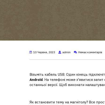
10 Червня, 2023
admin
Немає коментарів
Як оновити андроїд на ма
Візьміть кабель USB. Один кінець підключі
Android
. На телефоні може з'явитися запит
останньої версії. Щоб виконати налаштуван
Як змінити тему на автома
Як встановити тему на магнітолу? Все прос