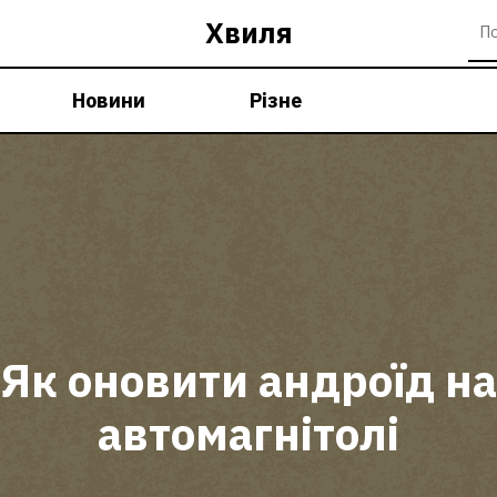
Хвиля
Новини
Різне
Як оновити андроїд на
автомагнітолі