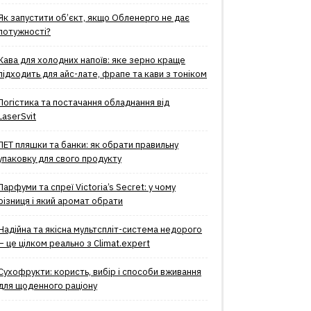
Як запустити об’єкт, якщо Обленерго не дає
потужності?
Кава для холодних напоїв: яке зерно краще
підходить для айс-лате, фрапе та кави з тоніком
Логістика та постачання обладнання від
LaserSvit
ПЕТ пляшки та банки: як обрати правильну
упаковку для свого продукту
Парфуми та спреї Victoria’s Secret: у чому
різниця і який аромат обрати
Надійна та якісна мультспліт-система недорого
– це цілком реально з Climat.еxpert
Сухофрукти: користь, вибір і способи вживання
для щоденного раціону