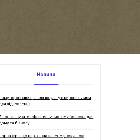
Новини
Чому перші місяці після інсульту є вирішальними
для відновлення
Як організувати ефективну систему безпеки для
дому та бізнесу
Чорна ікра: що варто знати перед покупкою