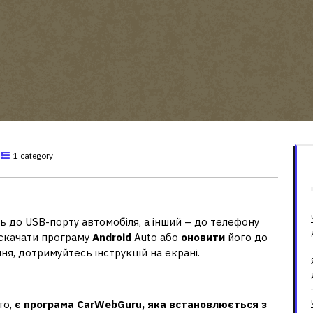
1 category
шині?
ть до USB-порту автомобіля, а інший – до телефону
 скачати програму
Android
Auto або
оновити
його до
ня, дотримуйтесь інструкцій на екрані.
гнітолі на Android?
то,
є програма CarWebGuru, яка встановлюється з