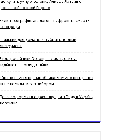
Где купить умную колонку Алиса в Латвии с
доставкой по всей Европе
Види тахографів: аналогові, цифрові та смарт-
тахографи
Паяльник для дома: как выбрать первый
инструмент
Електрочайники DeLonghi: якість, стиль і
надійність — огляд лінійки
Жіноче взуття від виробника: чому це вигідніше і
як не помилитися з вибором
Де і як оформити страховку для вʼїзду в Україну
іноземцю.