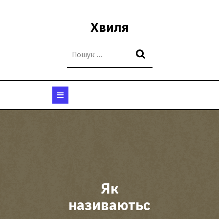
Перейти
до
Хвиля
вмісту
Кнопка
Відкрити
Як
називаютьс