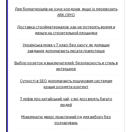
Для біоматеріалів не існує кордонів, якщо їх перевозить
ARK.CRYO
Доставка стройматериалов: как не потерять время и
деньги на строительной площадке
Українська мова у 7 класі без хаосу: як домашні
завдання допомагають писати грамотніше
Выбор розеток и выключателей: безопасность и стиль в
интерьере
Сутності в SEO допомагають пошуковим системам
краще розуміти контент
7 міфів про китайський чай, у які досі вірять багато
людей
Міжкімнатні двері: практичний гід для вибору без
розчарувань