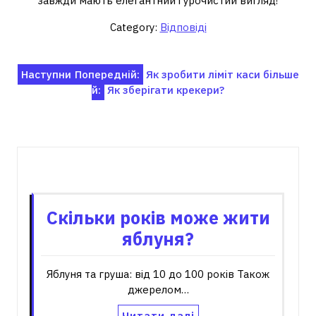
завжди мають елегантний і урочистий вигляд!
Category:
Відповіді
Навігація
Наступни
Попередній:
Як зробити ліміт каси більше
й:
Як зберігати крекери?
записів
Пов'язані записи
Скільки років може жити
яблуня?
Яблуня та груша: від 10 до 100 років Також
джерелом…
Читати далі