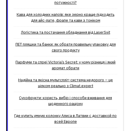
потужності?
Кава для холодних напоїв: яке зерно краще підходить
для айс-лате, фрапе та кави з тоніком
Логістика та постачання обладнання від LaserSvit
ПЕТ пляшки та банки: як обрати правильну упаковку для
свого продукту
Парфуми та спреї Victoria’s Secret: у чому різниця і який
аромат обрати
Надійна та якісна мультспліт-система недорого – це
цілком реально з Climat.еxpert
Сухофрукти: користь, вибір і способи вживання для
щоденного раціону
Где купить умную колонку Алиса в Латвии с доставкой по
всей Европе