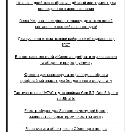
Нож складной: как выбрать надёжный инструмент для
повседневного использования
Вілла Медова – острівець релаксу, де кожен новий
світанок не схожий на попередній
Для сучасної стоматклініки найкраще обладнання від
ІПСТ
Ботокс навколо очей у Києві: як прибрати «гусячі лапки»
та зберегти природну міміку
Фрезер для манікюру та педикюру: як обрати
професійний апарат для бездоганного результату
Тактичні штани UATAC: гід по лінійках Gen 5.7, Gen 5.6, Lite
та Ultralite
Електрофурнітура Schneider: чому цей бренд
залишається орієнтиром якості на ринку
Як запустити об’єкт, якщо Обленерго не дає