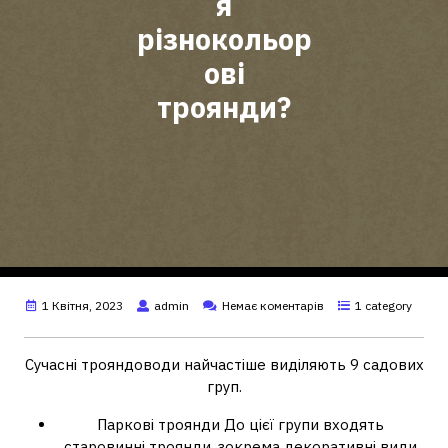
я
різнокольор
ові
троянди?
1 Квітня, 2023
admin
Немає коментарів
1 category
Сучасні трояндоводи найчастіше виділяють 9 садових
груп.
Паркові троянди До цієї групи входять
старовинні троянди, зокрема декоративні види