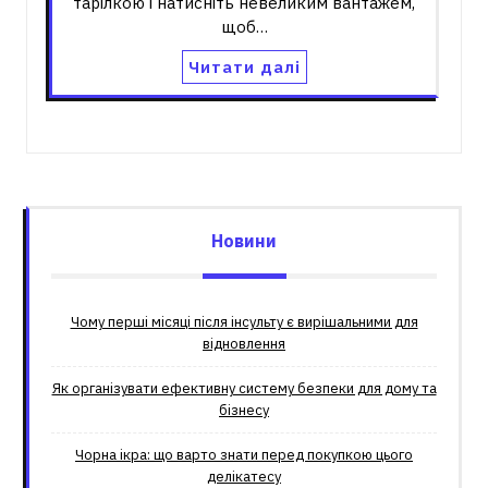
тарілкою і натисніть невеликим вантажем,
щоб…
Читати далі
Новини
Чому перші місяці після інсульту є вирішальними для
відновлення
Як організувати ефективну систему безпеки для дому та
бізнесу
Чорна ікра: що варто знати перед покупкою цього
делікатесу