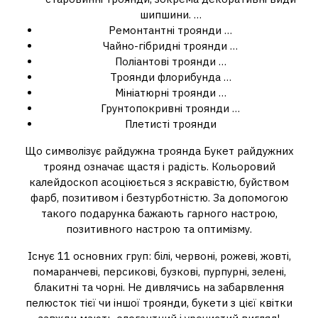
шипшини. …
Ремонтантні троянди …
Чайно-гібридні троянди …
Поліантові троянди …
Троянди флорибунда …
Мініатюрні троянди …
Грунтопокривні троянди …
Плетисті троянди
Що символізує райдужна троянда Букет райдужних
троянд означає щастя і радість. Кольоровий
калейдоскоп асоціюється з яскравістю, буйством
фарб, позитивом і безтурботністю. За допомогою
такого подарунка бажають гарного настрою,
позитивного настрою та оптимізму.
Існує 11 основних груп: білі, червоні, рожеві, жовті,
помаранчеві, персикові, бузкові, пурпурні, зелені,
блакитні та чорні. Не дивлячись на забарвлення
пелюсток тієї чи іншої троянди, букети з цієї квітки