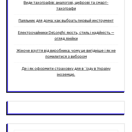
Види тахографів: аналогові, цифрові та смарт-
тахографи
Паяльник для дома: как выбрать первый инструмент
Електрочайники DeLonghi: якість, стиль і надійність —
огляд лінійки
Жіноче взуття від виробника: чому це вигідніше і як не
помилитися з вибором
Де і як оформити страховку для вʼїзду в Україну
іноземцю.