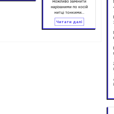
можливо замінити
нарізаними по косій
нитці тонкими…
Читати далі