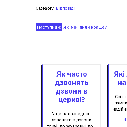
Category:
Відповіді
Навігація
Наступний:
Які міні пили краще?
записів
Пов'я
Як часто
Які
дзвонять
на
дзвони в
Світл
церкві?
лампи
надійн
У церкві заведено
Ч
дзвонити в дзвони
тричі: до заутренні, до…