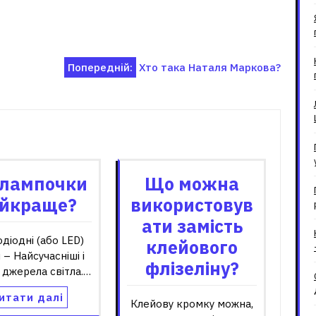
Попередній:
Хто така Наталя Маркова?
зані записи
 лампочки
Що можна
йкраще?
використовув
ати замість
одіодні (або LED)
клейового
 – Найсучасніші і
флізеліну?
і джерела світла.…
итати далі
Клейову кромку можна,