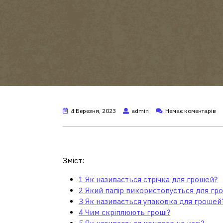
4 Березня, 2023
admin
Немає коментарів
Як називається стрічк
Зміст:
1
Як називається стрічка для грошей?
2
Який папір використовується для гр
3
Як називається упаковка для грошей
4
Чим скріплюють гроші?