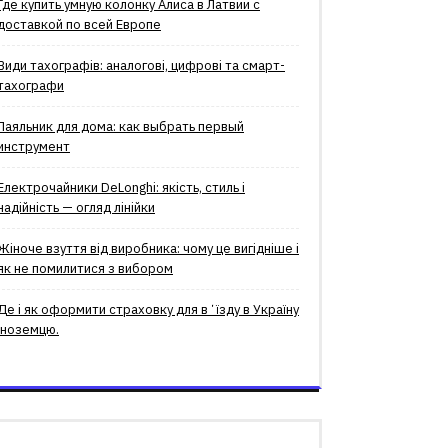
Где купить умную колонку Алиса в Латвии с
доставкой по всей Европе
Види тахографів: аналогові, цифрові та смарт-
тахографи
Паяльник для дома: как выбрать первый
инструмент
Електрочайники DeLonghi: якість, стиль і
надійність — огляд лінійки
Жіноче взуття від виробника: чому це вигідніше і
як не помилитися з вибором
Де і як оформити страховку для вʼїзду в Україну
іноземцю.