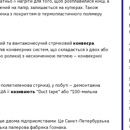
ньо її нагріти для того, щоб розплавилися кінці, а
ений на папір, залишається на купюрах. Також
ічка з покриттям із термопластичного полімеру
 на касі?
вий та вантажонесучий стрічковий
конвеєра
.
пів конвеєрних систем, що складається з двох або
о ролики) з нескінченною петлею – конвеєрної
ься скотч?
поліетиленова стрічка), у побуті – демонтажна
США її
називають
"Duct tape" або "100-мильна
ля грошей?
ше двома підприємствами. Це Санкт-Петербурзька
ька паперова фабрика Гознака.