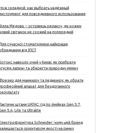
Нож складной: как выбрать надёжный
инструмент для повседневного использования
Вілла Медова – острівець релаксу, де кожен
новий світанок не схожий на попередній
Для сучасної стоматклініки найкраще
обладнання від ІПСТ
Ботокс навколо очей у Києві: як прибрати
«гусячі лапки» та зберегти природну міміку
Фрезер для манікюру та педикюру: як обрати
професійний апарат для бездоганного
результату
Тактичні штани UATAC: гід по лінійках Gen 5.7,
Gen 5.6, Lite та Ultralite
Електрофурнітура Schneider: чому цей бренд
залишається орієнтиром якості на ринку