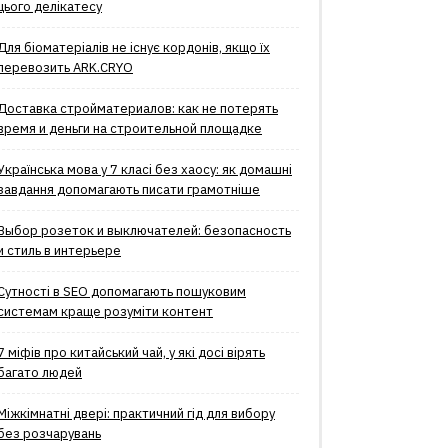
цього делікатесу
Для біоматеріалів не існує кордонів, якщо їх
перевозить ARK.CRYO
Доставка стройматериалов: как не потерять
время и деньги на строительной площадке
Українська мова у 7 класі без хаосу: як домашні
завдання допомагають писати грамотніше
Выбор розеток и выключателей: безопасность
и стиль в интерьере
Сутності в SEO допомагають пошуковим
системам краще розуміти контент
7 міфів про китайський чай, у які досі вірять
багато людей
Міжкімнатні двері: практичний гід для вибору
без розчарувань