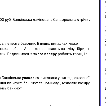
00 руб. Банківська ламінована бандерольна
стрічка
ується для грошей?
вляється з бавовни. В інших випадках може
ька – абака. Але вже поспішають на зміну гібридні
стик. Подивимося, з
якого паперу
роблять гроші, і з
вка для грошей?
п Банківська
упаковка
, виконана у вигляді склеєної
ння кількості банкнот та номіналу. Дозволяє касиру
нець банкнот.
?