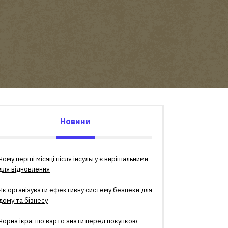
Новини
Чому перші місяці після інсульту є вирішальними
для відновлення
Як організувати ефективну систему безпеки для
дому та бізнесу
Чорна ікра: що варто знати перед покупкою