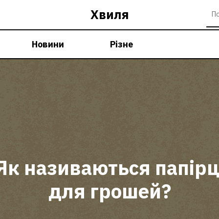
Хвиля
Новини
Різне
Як називаються папірц
для грошей?