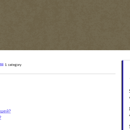
1 category
а для грошей?
ошей?
?