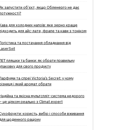
Як запустити об’єкт, якщо Обленерго не дає
потужності?
Кава для холодних напоїв: яке зерно краще
підходить для айс-лате, фрапе та кави з тоніком
Логістика та постачання обладнання від
LaserSvit
ПЕТ пляшки та банки: як обрати правильну
упаковку для свого продукту
Парфуми та спреї Victoria’s Secret: у чому
різниця і який аромат обрати
Надійна та якісна мультспліт-система недорого
– це цілком реально з Climat.еxpert
Сухофрукти: користь, вибір і способи вживання
для щоденного раціону