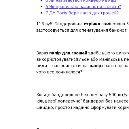
5
Як називається конвеєр на касі?
6
Як правильно називається скотч?
7
Де Росія бере папір для грошей?
115 руб. Бандерольна
стрічка
ламінована 5
застосовується для опечатування банкнот.
Який папір використов
Зараз
папір для грошей
здебільшого вигото
використовуватися льон або манільська пен
види – напівсинтетична.
папір
і навіть пла
чого все починалося?
Як називається упако
Кільце бандерольне без номіналу 500 шт/у
кільцевої поперечної бандеролі без нанесе
швидко, просто і надійно сформувати корі
Чим скріплюють гроші