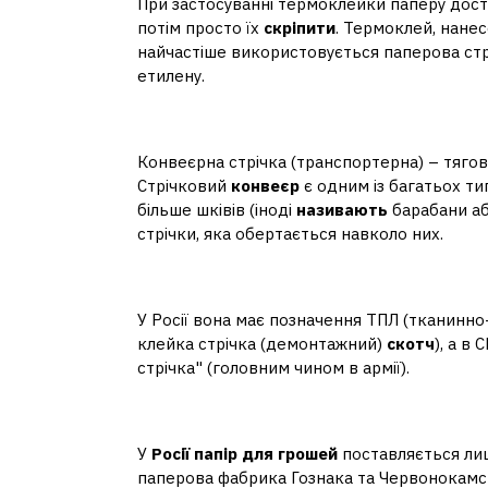
При застосуванні термоклейки паперу достат
потім просто їх
скріпити
. Термоклей, нанес
найчастіше використовується паперова стр
етилену.
Як називається конвеєр
Конвеєрна стрічка (транспортерна) – тяго
Стрічковий
конвеєр
є одним із багатьох ти
більше шківів (іноді
називають
барабани аб
стрічки, яка обертається навколо них.
Як правильно називаєт
У Росії вона має позначення ТПЛ (тканинно-
клейка стрічка (демонтажний)
скотч
), а в 
стрічка" (головним чином в армії).
Де Росія бере папір д
У
Росії папір для грошей
поставляється ли
паперова фабрика Гознака та Червонокамс