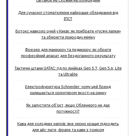
світанок не схожий на попередній
Для сучасної стоматклініки найкраще обладнання від
ІПСТ
Ботокс навколо очей у Києві: як прибрати «гусячі лапки»
та зберегти природну міміку
Фрезер для манікюру та педикюру: як обрати
професійний апарат для бездоганного результату
Тактичні штани UATAC: гід по лінійках Gen 5.7, Gen 5.6, Lite
та Ultralite
Електрофурнітура Schneider: чому цей бренд
залишається орієнтиром якості на ринку
Як запустити об’єкт, якщо Обленерго не дає
потужності?
Кава для холодних напоїв: яке зерно краще підходить
для айс-лате, фрапе та кави з тоніком