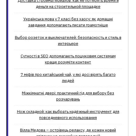
Доставка стройматериалов: как не потерять время и
деньги на строительной площадке
Українська мова у 7 класі без хаосу: як домашні
завдання допомагають писати грамотніше
Выбор розеток и выключателей: безопасность и стиль в
интерьере
Сутності в SEO допомагають пошуковим системам
краще розуміти контент
7 міфів про китайський чай, у які досі вірять багато
людей
Міжкімнатні двері: практичний гід для вибору без
розчарувань
Нож складной: как выбрать надёжный инструмент для
повседневного использования
Вілла Медова – острівець релаксу, де кожен новий