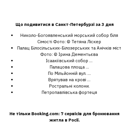
Що можна побачити в Санкт
Петербурзі за 3 дні?
Що подивитися
в Санкт-Петербурзі
за
3
дня
Николо-Богоявленський морський собор біля
Сімості Фото: © Тетяна Ліскер
Палац Білосільських-Білозерських та Анічків міст
Фото: © Ірина Дементьєва
Ісаакіївський собор …
Палацова площа …
По Мільйонній вул. …
Врятував на крові …
Ростральні колони.
Петропавлівська фортеця
Де шукати готелі Окрім Букінгу?
Не тільки
Booking
.com: 7 сервісів для бронювання
житла в Росії.