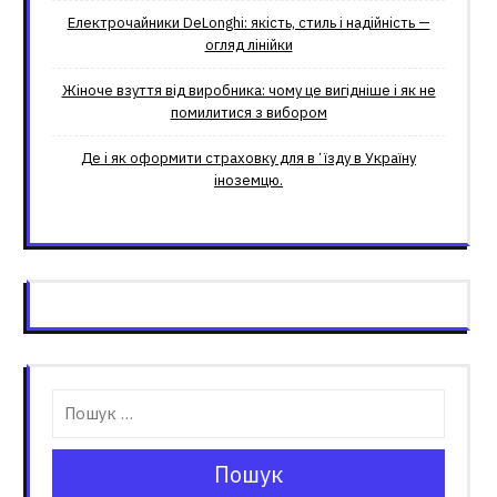
Електрочайники DeLonghi: якість, стиль і надійність —
огляд лінійки
Жіноче взуття від виробника: чому це вигідніше і як не
помилитися з вибором
Де і як оформити страховку для вʼїзду в Україну
іноземцю.
Пошук