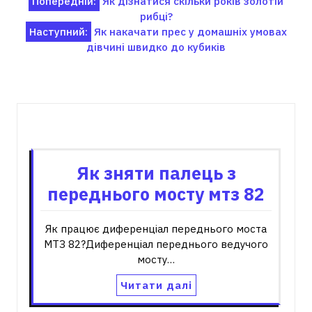
Навігація
Попередній:
Як дізнатися скільки років золотій
рибці?
записів
Наступний:
Як накачати прес у домашніх умовах
дівчині швидко до кубиків
Пов'язані записи
Як зняти палець з
переднього мосту мтз 82
Як працює диференціал переднього моста
МТЗ 82?Диференціал переднього ведучого
мосту…
Читати далі