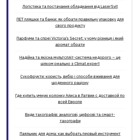
Логістика та постачання обладнання від LaserSvit
ПЕТ пляшки та банки: як обрати правильну упаковку для
свого продукту
Парфуми та спреї Victoria’s Secret: у чому різниця і який
аромат обрати
Надійна та якісна мультспліт-система недорого – це
цілком реально з Climat.еxpert
Сухофрукти: користь, вибір і способи вживання для
щоденного раціону
Где купить умную колонку Алиса в Латвии с доставкой по
всей Европе
Види тахографів: аналогові, цифрові та смарт-
тахографи
Паяльник для дома: как выбрать первый инструмент