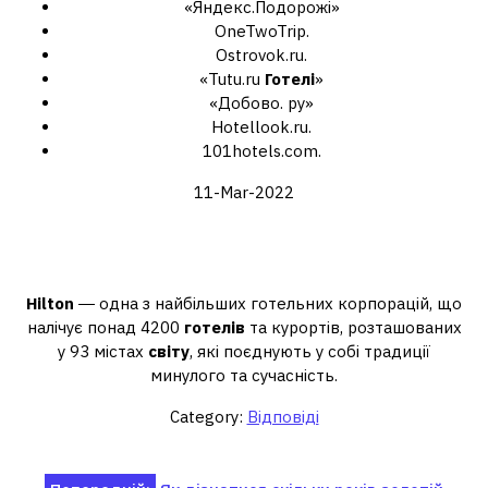
«Яндекс.Подорожі»
OneTwoTrip.
Ostrovok.ru.
«Tutu.ru
Готелі
»
«Добово. ру»
Hotellook.ru.
101hotels.com.
11-Mar-2022
Скільки всього готелів Хілтон у
світі?
Hilton
― одна з найбільших готельних корпорацій, що
налічує понад 4200
готелів
та курортів, розташованих
у 93 містах
світу
, які поєднують у собі традиції
минулого та сучасність.
Category:
Відповіді