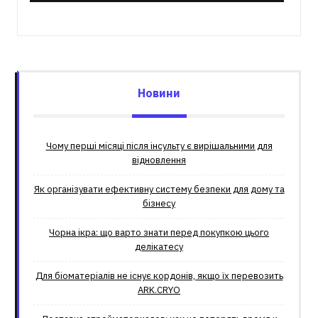
Новини
Чому перші місяці після інсульту є вирішальними для
відновлення
Як організувати ефективну систему безпеки для дому та
бізнесу
Чорна ікра: що варто знати перед покупкою цього
делікатесу
Для біоматеріалів не існує кордонів, якщо їх перевозить
ARK.CRYO