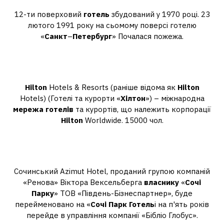
12-ти поверховий
готель
збудований у 1970 році. 23
лютого 1991 року на сьомому поверсі готелю
«
Санкт
–
Петербург
» Почалася пожежа.
Хто власник мережі готелів
Хілтон?
Hilton
Hotels & Resorts (раніше відома як
Hilton
Hotels) (Готелі та курорти «
Хілтон
») – міжнародна
мережа готелів
та курортів, що належить корпорації
Hilton
Worldwide. 15000 чол.
Кому належить Сочі Парк
готель?
Сочинський Azimut Hotel, проданий групою компаній
«Ренова» Віктора Вексельберга
власнику
«
Сочі
Парку
» ТОВ «Південь-Бізнеспартнер», буде
перейменовано на «
Сочі Парк Готель
і на п'ять років
перейде в управління компанії «Бібліо Глобус».