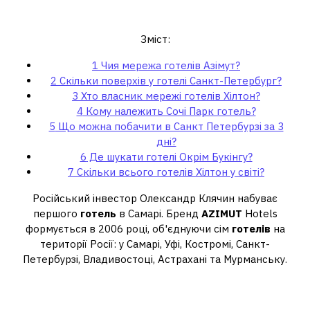
Чия мережа готелів Азімут?
Зміст:
1
Чия мережа готелів Азімут?
2
Скільки поверхів у готелі Санкт-Петербург?
3
Хто власник мережі готелів Хілтон?
4
Кому належить Сочі Парк готель?
5
Що можна побачити в Санкт Петербурзі за 3
дні?
6
Де шукати готелі Окрім Букінгу?
7
Скільки всього готелів Хілтон у світі?
Російський інвестор Олександр Клячин набуває
першого
готель
в Самарі. Бренд
AZIMUT
Hotels
формується в 2006 році, об'єднуючи сім
готелів
на
території Росії: у Самарі, Уфі, Костромі, Санкт-
Петербурзі, Владивостоці, Астрахані та Мурманську.
Скільки поверхів у готелі Санкт-
Петербург?