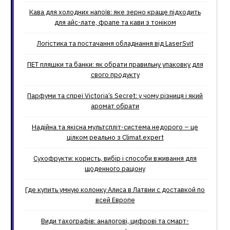
Кава для холодних напоїв: яке зерно краще підходить
для айс-лате, фрапе та кави з тоніком
Логістика та постачання обладнання від LaserSvit
ПЕТ пляшки та банки: як обрати правильну упаковку для
свого продукту
Парфуми та спреї Victoria’s Secret: у чому різниця і який
аромат обрати
Надійна та якісна мультспліт-система недорого – це
цілком реально з Climat.еxpert
Сухофрукти: користь, вибір і способи вживання для
щоденного раціону
Где купить умную колонку Алиса в Латвии с доставкой по
всей Европе
Види тахографів: аналогові, цифрові та смарт-