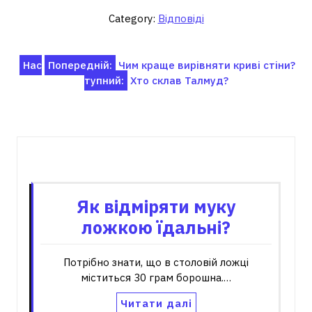
Category:
Відповіді
Навігація
Нас
Попередній:
Чим краще вирівняти криві стіни?
тупний:
Хто склав Талмуд?
записів
Пов'язані записи
Як відміряти муку
ложкою їдальні?
Потрібно знати, що в столовій ложці
міститься 30 грам борошна.…
Читати далі