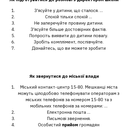
З'ясуйте у дитини, що сталося. …
Спокій тільки спокій …
Не заперечуйте провину дитини.
З'ясуйте більше достовірних фактів.
Попросіть виявити до дитини повагу.
Зробіть комплімент, поспівчуйте.
Дізнайтесь, що ви можете зробити
Як потрапити на прийом до мера
Харкова?
Як звернутися до міської влади
Міський контакт-центр 15-80. Мешканці міста
можуть цілодобово телефонувати операторам з
міських телефонів за номером 15-80 та з
мобільних телефонів за номерами: …
Електронна пошта …
Письмові звернення.
Особистий
прийом
громадян