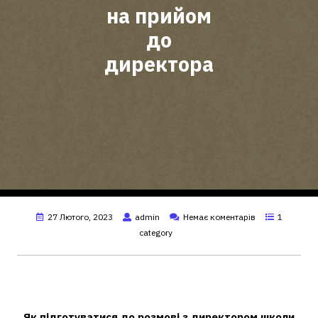
на прийом
до
директора
27 Лютого, 2023
admin
Немає коментарів
1
category
Як вести розмову із директором
школи?
Як підготуватися до
розмові з директором школи