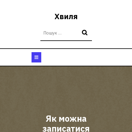
Перейти
до
Хвиля
вмісту
Кнопка
Відкрити
Як можна
записатися