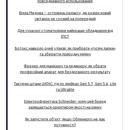
повседневного использования
Вілла Медова – острівець релаксу, де кожен новий
світанок не схожий на попередній
Для сучасної стоматклініки найкраще обладнання від
ІПСТ
Ботокс навколо очей у Києві: як прибрати «гусячі лапки»
та зберегти природну міміку
Фрезер для манікюру та педикюру: як обрати
професійний апарат для бездоганного результату
Тактичні штани UATAC: гід по лінійках Gen 5.7, Gen 5.6, Lite
та Ultralite
Електрофурнітура Schneider: чому цей бренд
залишається орієнтиром якості на ринку
Як запустити об’єкт, якщо Обленерго не дає
потужності?