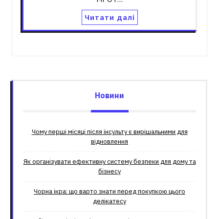
Читати далі
Новини
Чому перші місяці після інсульту є вирішальними для
відновлення
Як організувати ефективну систему безпеки для дому та
бізнесу
Чорна ікра: що варто знати перед покупкою цього
делікатесу