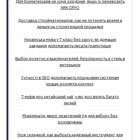
Для біоматеріалів не існує кордонів, якщо їх перевозить
ARK.CRYO
Доставка стройматериалов: как не потерять время и
деньги на строительной площадке
Українська мова у 7 класі без хаосу: як домашні
завдання допомагають писати грамотніше
Выбор розеток и выключателей: безопасность и стиль в
интерьере
Сутності в SEO допомагають пошуковим системам
краще розуміти контент
7 міфів про китайський чай, у які досі вірять багато
людей
Міжкімнатні двері: практичний гід для вибору без
розчарувань
Нож складной: как выбрать надёжный инструмент для