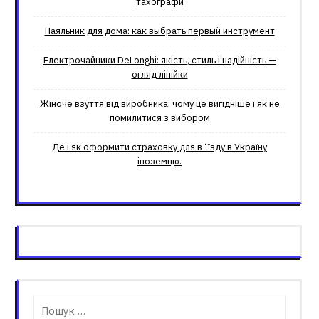
тахографи
Паяльник для дома: как выбрать первый инструмент
Електрочайники DeLonghi: якість, стиль і надійність —
огляд лінійки
Жіноче взуття від виробника: чому це вигідніше і як не
помилитися з вибором
Де і як оформити страховку для вʼїзду в Україну
іноземцю.