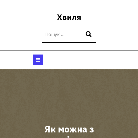
Перейти
до
Хвиля
вмісту
Кнопка
Відкрити
Як можна з