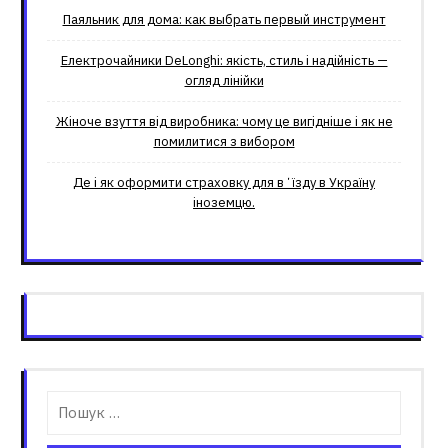
Паяльник для дома: как выбрать первый инструмент
Електрочайники DeLonghi: якість, стиль і надійність —
огляд лінійки
Жіноче взуття від виробника: чому це вигідніше і як не
помилитися з вибором
Де і як оформити страховку для вʼїзду в Україну
іноземцю.