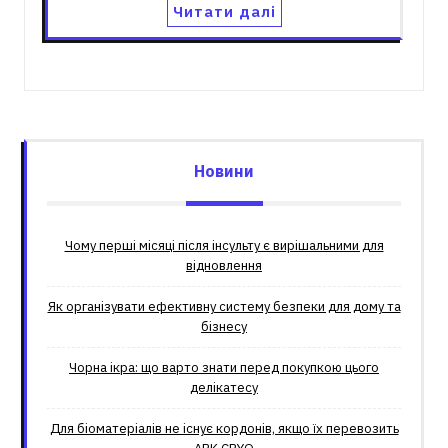
Читати далі
Новини
Чому перші місяці після інсульту є вирішальними для
відновлення
Як організувати ефективну систему безпеки для дому та
бізнесу
Чорна ікра: що варто знати перед покупкою цього
делікатесу
Для біоматеріалів не існує кордонів, якщо їх перевозить