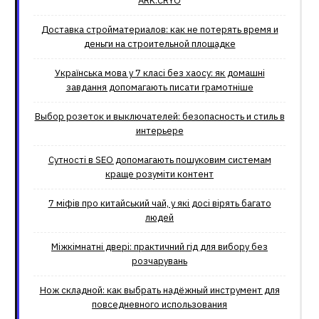
ARK.CRYO
Доставка стройматериалов: как не потерять время и
деньги на строительной площадке
Українська мова у 7 класі без хаосу: як домашні
завдання допомагають писати грамотніше
Выбор розеток и выключателей: безопасность и стиль в
интерьере
Сутності в SEO допомагають пошуковим системам
краще розуміти контент
7 міфів про китайський чай, у які досі вірять багато
людей
Міжкімнатні двері: практичний гід для вибору без
розчарувань
Нож складной: как выбрать надёжный инструмент для
повседневного использования