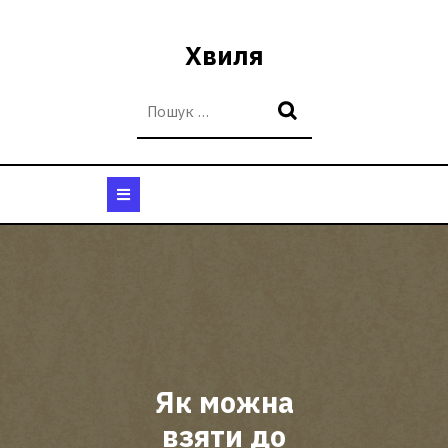
Перейти
до
Хвиля
вмісту
Кнопка
Відкрити
Як можна
взяти до