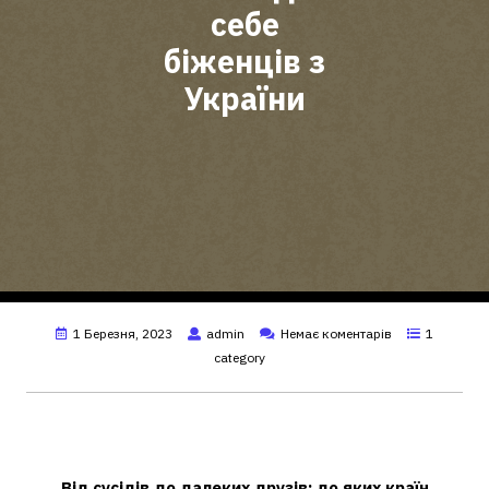
себе
біженців з
України
1 Березня, 2023
admin
Немає коментарів
1
category
Де найкращі умови для біженців із
України?
Від сусідів до далеких друзів: до яких країн