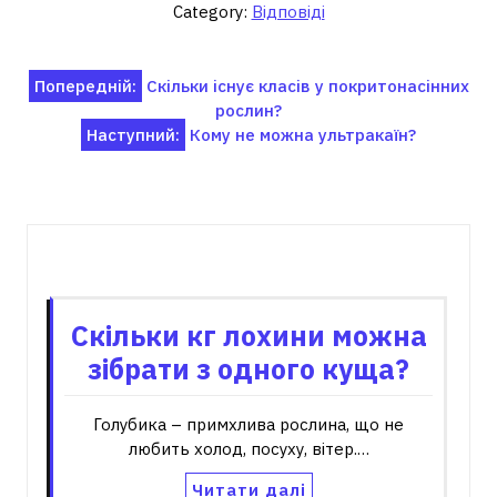
Category:
Відповіді
Навігація
Попередній:
Скільки існує класів у покритонасінних
рослин?
записів
Наступний:
Кому не можна ультракаїн?
Пов'язані записи
Скільки кг лохини можна
зібрати з одного куща?
Голубика – примхлива рослина, що не
любить холод, посуху, вітер.…
Читати далі