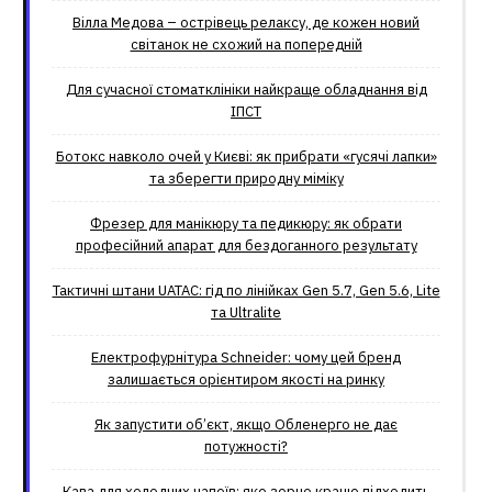
Вілла Медова – острівець релаксу, де кожен новий
світанок не схожий на попередній
Для сучасної стоматклініки найкраще обладнання від
ІПСТ
Ботокс навколо очей у Києві: як прибрати «гусячі лапки»
та зберегти природну міміку
Фрезер для манікюру та педикюру: як обрати
професійний апарат для бездоганного результату
Тактичні штани UATAC: гід по лінійках Gen 5.7, Gen 5.6, Lite
та Ultralite
Електрофурнітура Schneider: чому цей бренд
залишається орієнтиром якості на ринку
Як запустити об’єкт, якщо Обленерго не дає
потужності?
Кава для холодних напоїв: яке зерно краще підходить