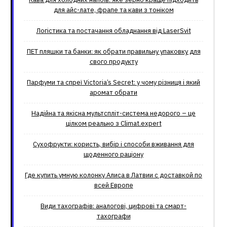
для айс-лате, фрапе та кави з тоніком
Логістика та постачання обладнання від LaserSvit
ПЕТ пляшки та банки: як обрати правильну упаковку для
свого продукту
Парфуми та спреї Victoria’s Secret: у чому різниця і який
аромат обрати
Надійна та якісна мультспліт-система недорого – це
цілком реально з Climat.еxpert
Сухофрукти: користь, вибір і способи вживання для
щоденного раціону
Где купить умную колонку Алиса в Латвии с доставкой по
всей Европе
Види тахографів: аналогові, цифрові та смарт-
тахографи