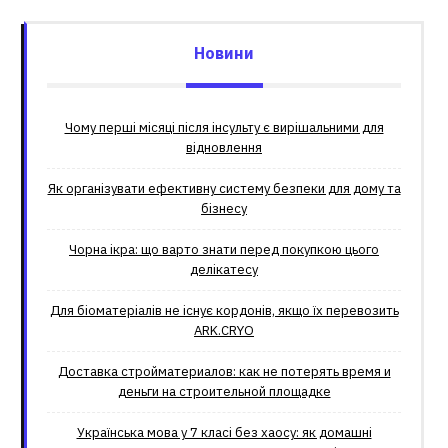
Новини
Чому перші місяці після інсульту є вирішальними для
відновлення
Як організувати ефективну систему безпеки для дому та
бізнесу
Чорна ікра: що варто знати перед покупкою цього
делікатесу
Для біоматеріалів не існує кордонів, якщо їх перевозить
ARK.CRYO
Доставка стройматериалов: как не потерять время и
деньги на строительной площадке
Українська мова у 7 класі без хаосу: як домашні