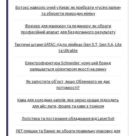
Ботокс навколо очей у Києві: як прибрати «гусячі лапки»
та зберегти природну міміку
Фрезер для манікюру та педикюру: як обрати
професійний апарат для бездоганного результату
Тактичні штани UATAC: гід по лінійках Gen 5.7, Gen 5.6, Lite
та Ultralite
Електрофурнітура Schneider: чому цей бренд
залишається орієнтиром якості на ринку
Як запустити об’єкт, якщо Обленерго не дає
потужності?
Кава для холодних напоїв: яке зерно краще підходить
для айс-лате, фрапе та кави з тоніком
Логістика та постачання обладнання від LaserSvit
ПЕТ пляшки та банки: як обрати правильну упаковку для