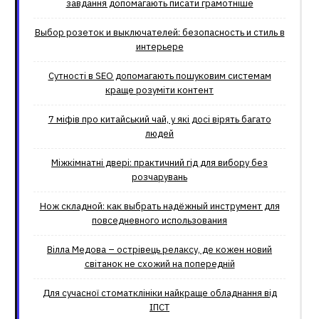
завдання допомагають писати грамотніше
Выбор розеток и выключателей: безопасность и стиль в
интерьере
Сутності в SEO допомагають пошуковим системам
краще розуміти контент
7 міфів про китайський чай, у які досі вірять багато
людей
Міжкімнатні двері: практичний гід для вибору без
розчарувань
Нож складной: как выбрать надёжный инструмент для
повседневного использования
Вілла Медова – острівець релаксу, де кожен новий
світанок не схожий на попередній
Для сучасної стоматклініки найкраще обладнання від
ІПСТ