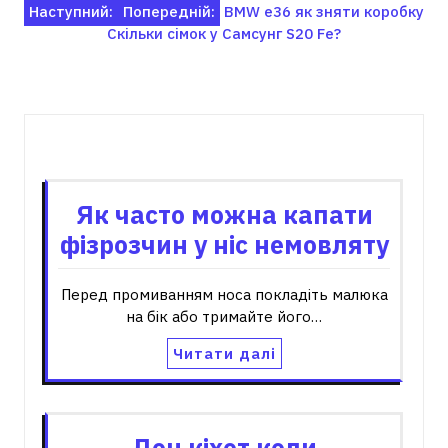
Навігація
Наступний:
Попередній:
BMW e36 як зняти коробку
Скільки сімок у Самсунг S20 Fe?
записів
Пов'язані записи
Як часто можна капати
фізрозчин у ніс немовляту
Перед промиванням носа покладіть малюка
на бік або тримайте його…
Читати далі
Дон кіхот коли