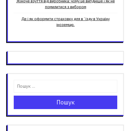
Жіноче взуття від виробника: чому це вигідніше і як не
помилитися з вибором
Де і як оформити страховку для вʼїзду в Україну
іноземцю.
Пошук