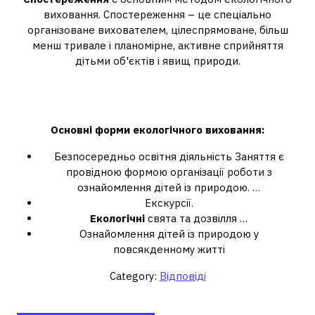
виховання. Спостереження – це спеціально
організоване вихователем, цілеспрямоване, більш
менш тривале і планомірне, активне сприйняття
дітьми об'єктів і явищ природи.
Які методи екологічного виховання
дошкільнят ви знаєте?
Основні форми
екологічного виховання
:
Безпосередньо освітня діяльність Заняття є
провідною формою організації роботи з
ознайомлення дітей із природою. …
Екскурсії.
Екологічні
свята та дозвілля …
Ознайомлення дітей із природою у
повсякденному житті
Category:
Відповіді