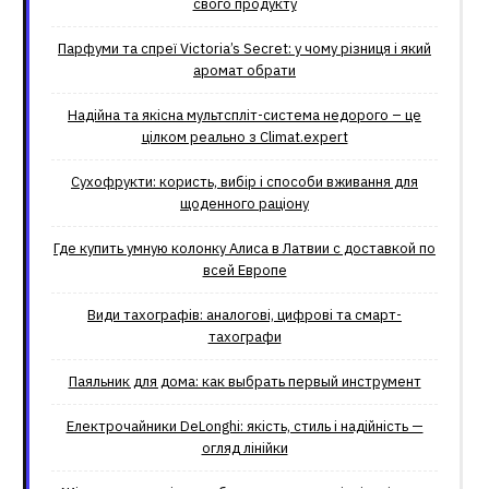
свого продукту
Парфуми та спреї Victoria’s Secret: у чому різниця і який
аромат обрати
Надійна та якісна мультспліт-система недорого – це
цілком реально з Climat.еxpert
Сухофрукти: користь, вибір і способи вживання для
щоденного раціону
Где купить умную колонку Алиса в Латвии с доставкой по
всей Европе
Види тахографів: аналогові, цифрові та смарт-
тахографи
Паяльник для дома: как выбрать первый инструмент
Електрочайники DeLonghi: якість, стиль і надійність —
огляд лінійки