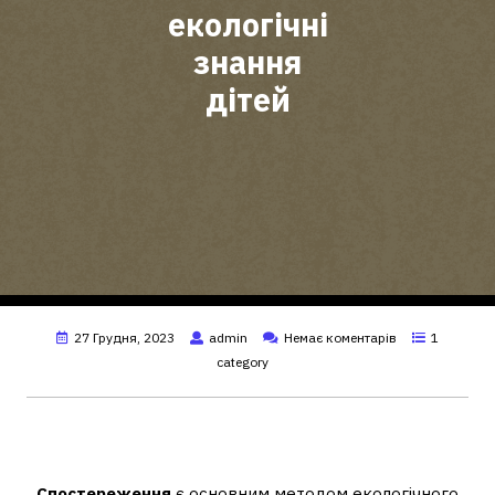
екологічні
знання
дітей
27 Грудня, 2023
admin
Немає коментарів
1
category
Який метод є основним у екологічній
освіті дітей?
Спостереження
є основним методом екологічного