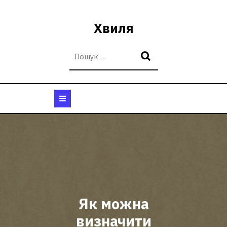
Перейти
до
Хвиля
вмісту
Кнопка
Відкрити
Як можна
визначити