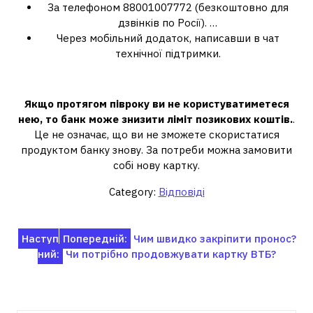
За телефоном 88001007772 (безкоштовно для
дзвінків по Росії). …
Через мобільний додаток, написавши в чат
технічної підтримки.
Чи можна не користуватися халвою?
Якщо протягом півроку ви не користуватиметеся
нею, то банк може знизити ліміт позикових коштів.
.
Це не означає, що ви не зможете скористатися
продуктом банку знову. За потреби можна замовити
собі нову картку.
Category:
Відповіді
Навігація
Наступ
Попередній:
Чим швидко закріпити пронос?
ний:
Чи потрібно продовжувати картку ВТБ?
записів