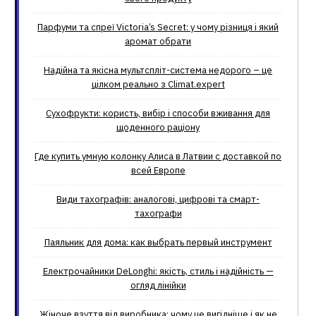
Парфуми та спреї Victoria’s Secret: у чому різниця і який
аромат обрати
Надійна та якісна мультспліт-система недорого – це
цілком реально з Climat.еxpert
Сухофрукти: користь, вибір і способи вживання для
щоденного раціону
Где купить умную колонку Алиса в Латвии с доставкой по
всей Европе
Види тахографів: аналогові, цифрові та смарт-
тахографи
Паяльник для дома: как выбрать первый инструмент
Електрочайники DeLonghi: якість, стиль і надійність —
огляд лінійки
Жіноче взуття від виробника: чому це вигідніше і як не