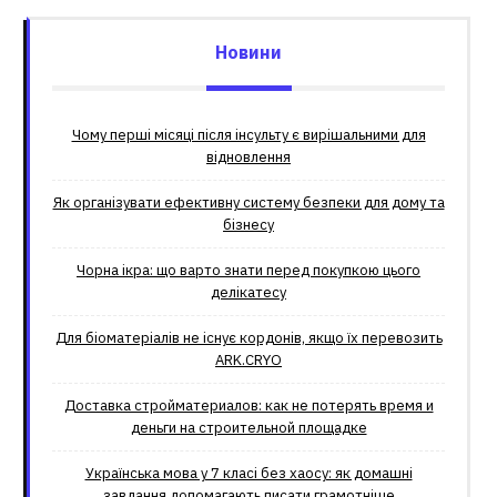
Новини
Чому перші місяці після інсульту є вирішальними для
відновлення
Як організувати ефективну систему безпеки для дому та
бізнесу
Чорна ікра: що варто знати перед покупкою цього
делікатесу
Для біоматеріалів не існує кордонів, якщо їх перевозить
ARK.CRYO
Доставка стройматериалов: как не потерять время и
деньги на строительной площадке
Українська мова у 7 класі без хаосу: як домашні
завдання допомагають писати грамотніше