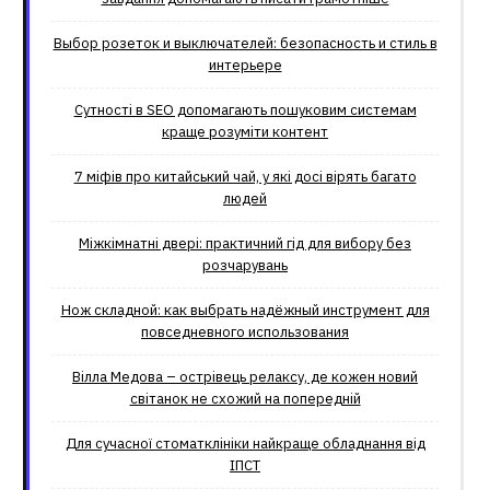
Выбор розеток и выключателей: безопасность и стиль в
интерьере
Сутності в SEO допомагають пошуковим системам
краще розуміти контент
7 міфів про китайський чай, у які досі вірять багато
людей
Міжкімнатні двері: практичний гід для вибору без
розчарувань
Нож складной: как выбрать надёжный инструмент для
повседневного использования
Вілла Медова – острівець релаксу, де кожен новий
світанок не схожий на попередній
Для сучасної стоматклініки найкраще обладнання від
ІПСТ