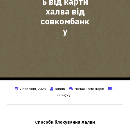
ь від карти
халва від
совкомбанк
у
7 Березня, 2023
admin
Немає коментарів
1
category
Де можна закрити карту Халва?
Способи блокування
Халви