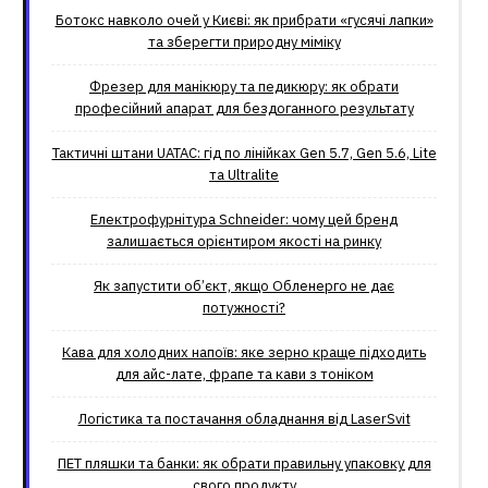
Ботокс навколо очей у Києві: як прибрати «гусячі лапки»
та зберегти природну міміку
Фрезер для манікюру та педикюру: як обрати
професійний апарат для бездоганного результату
Тактичні штани UATAC: гід по лінійках Gen 5.7, Gen 5.6, Lite
та Ultralite
Електрофурнітура Schneider: чому цей бренд
залишається орієнтиром якості на ринку
Як запустити об’єкт, якщо Обленерго не дає
потужності?
Кава для холодних напоїв: яке зерно краще підходить
для айс-лате, фрапе та кави з тоніком
Логістика та постачання обладнання від LaserSvit
ПЕТ пляшки та банки: як обрати правильну упаковку для
свого продукту