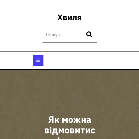
Перейти
до
Хвиля
вмісту
Кнопка
Відкрити
Як можна
відмовитис