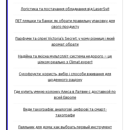
Логістика та постачання обладнання від LaserSvit
ПЕТ пляшки та банки: як обрати правильну упаковку для
свого продукту
Парфуми та спреї Victoria’s Secret: у чому різниця і який
аромат обрати
Надійна та якісна мультспліт-система недорого – це
цілком реально з Climat.еxpert
Сухофрукти: користь, вибір і способи вживання для
щоденного раціону
Где купить умную колонку Алиса в Латвии с доставкой по
всей Европе
Види тахографів: аналогові, цифрові та смарт-
тахографи
Паяльник для дома: как выбрать первый инструмент