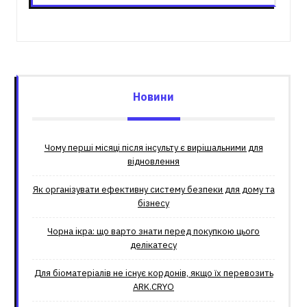
Новини
Чому перші місяці після інсульту є вирішальними для
відновлення
Як організувати ефективну систему безпеки для дому та
бізнесу
Чорна ікра: що варто знати перед покупкою цього
делікатесу
Для біоматеріалів не існує кордонів, якщо їх перевозить
ARK.CRYO