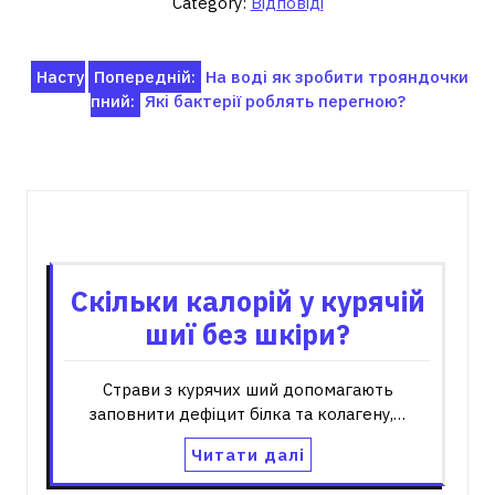
Category:
Відповіді
Навігація
Насту
Попередній:
На воді як зробити трояндочки
пний:
Які бактерії роблять перегною?
записів
Пов'язані записи
Скільки калорій у курячій
шиї без шкіри?
Страви з курячих ший допомагають
заповнити дефіцит білка та колагену,…
Читати далі