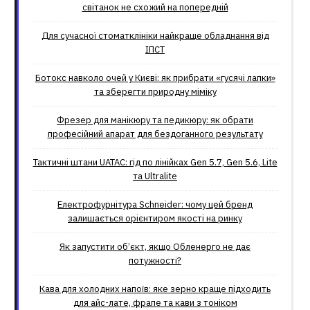
світанок не схожий на попередній
Для сучасної стоматклініки найкраще обладнання від
ІПСТ
Ботокс навколо очей у Києві: як прибрати «гусячі лапки»
та зберегти природну міміку
Фрезер для манікюру та педикюру: як обрати
професійний апарат для бездоганного результату
Тактичні штани UATAC: гід по лінійках Gen 5.7, Gen 5.6, Lite
та Ultralite
Електрофурнітура Schneider: чому цей бренд
залишається орієнтиром якості на ринку
Як запустити об’єкт, якщо Обленерго не дає
потужності?
Кава для холодних напоїв: яке зерно краще підходить
для айс-лате, фрапе та кави з тоніком