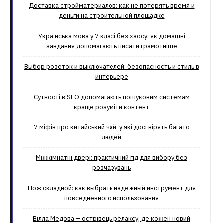
Доставка стройматериалов: как не потерять время и
деньги на строительной площадке
Українська мова у 7 класі без хаосу: як домашні
завдання допомагають писати грамотніше
Выбор розеток и выключателей: безопасность и стиль в
интерьере
Сутності в SEO допомагають пошуковим системам
краще розуміти контент
7 міфів про китайський чай, у які досі вірять багато
людей
Міжкімнатні двері: практичний гід для вибору без
розчарувань
Нож складной: как выбрать надёжный инструмент для
повседневного использования
Вілла Медова – острівець релаксу, де кожен новий