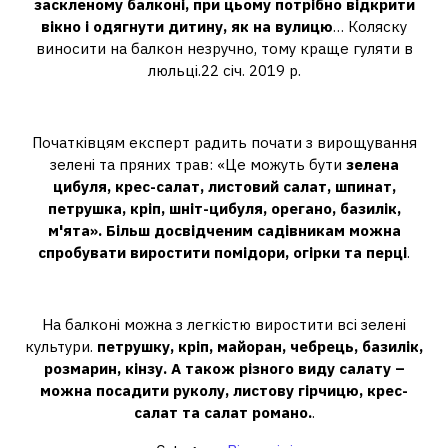
заскленому балконі, при цьому потрібно відкрити
вікно і одягнути дитину, як на вулицю
… Коляску
виносити на балкон незручно, тому краще гуляти в
люльці.22 січ. 2019 р.
Що можна виростити на балконі?
Початківцям експерт радить почати з вирощування
зелені та пряних трав: «Це можуть бути
зелена
цибуля, крес-салат, листовий салат, шпинат,
петрушка, кріп, шніт-цибуля, орегано, базилік,
м'ята».
Більш досвідченим садівникам можна
спробувати виростити помідори, огірки та перці
.
Що вигідно вирощувати на балконі?
На балконі можна з легкістю виростити всі зелені
культури.
петрушку, кріп, майоран, чебрець, базилік,
розмарин, кінзу.
А також різного виду салату –
можна посадити руколу, листову гірчицю, крес-
салат та салат романо.
.