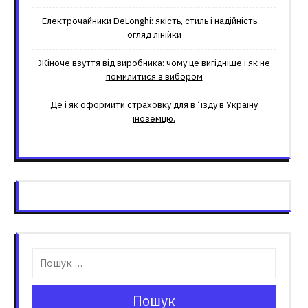
Електрочайники DeLonghi: якість, стиль і надійність —
огляд лінійки
Жіноче взуття від виробника: чому це вигідніше і як не
помилитися з вибором
Де і як оформити страховку для вʼїзду в Україну
іноземцю.
Пошук