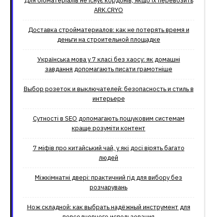
Для біоматеріалів не існує кордонів, якщо їх перевозить
ARK.CRYO
Доставка стройматериалов: как не потерять время и
деньги на строительной площадке
Українська мова у 7 класі без хаосу: як домашні
завдання допомагають писати грамотніше
Выбор розеток и выключателей: безопасность и стиль в
интерьере
Сутності в SEO допомагають пошуковим системам
краще розуміти контент
7 міфів про китайський чай, у які досі вірять багато
людей
Міжкімнатні двері: практичний гід для вибору без
розчарувань
Нож складной: как выбрать надёжный инструмент для
повседневного использования