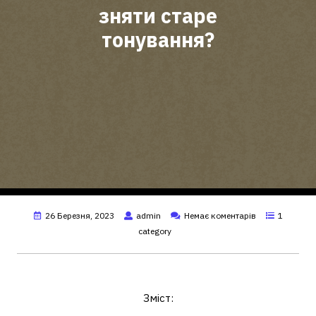
зняти старе
тонування?
26 Березня, 2023
admin
Немає коментарів
1
category
Як зняти легко старе тонування?
Зміст: