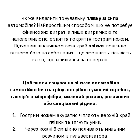
скла?
Як же видалити тонувальну
плівку зі скла
автомобіля? Найпростішим способом, що не потребує
фінансових витрат, а лише витримкою та
наполегливістю, є зняття покриття гострим ножем.
Підчепивши кінчиком леза край
плівки
, повільно
тягнемо його на себе і вниз – це зменшить кількість
клею, що залишився на поверхні.
Чим можна зняти тонування?
Щоб зняти
тонування
зі скла автомобіля
самостійно без нагріву, потрібно гумовий скребок,
ганчір'я з мікрофібри, мильний розчин, розчинник
або спеціальні рідини:
Гострим ножем акуратно чіпляють верхній край
плівки та тягнуть униз.
Через кожні 5 см вікно поливають мильним
розчином із пульверизатора.