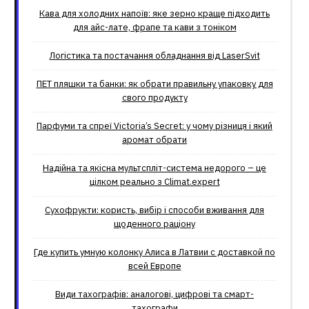
Кава для холодних напоїв: яке зерно краще підходить
для айс-лате, фрапе та кави з тоніком
Логістика та постачання обладнання від LaserSvit
ПЕТ пляшки та банки: як обрати правильну упаковку для
свого продукту
Парфуми та спреї Victoria’s Secret: у чому різниця і який
аромат обрати
Надійна та якісна мультспліт-система недорого – це
цілком реально з Climat.еxpert
Сухофрукти: користь, вибір і способи вживання для
щоденного раціону
Где купить умную колонку Алиса в Латвии с доставкой по
всей Европе
Види тахографів: аналогові, цифрові та смарт-
тахографи