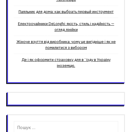
Паяльник для дома: как выбрать первый инструмент
Електрочайники DeLonghi: якість, стиль і надійність —
огляд лінійки
Жіноче взуття від виробника: чому це вигідніше і як не
помилитися з вибором
Де і як оформити страховку для вʼїзду в Україну
іноземцю.