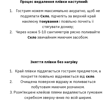
Процес видалення плівки наступний:
Гострим ножем максимально акуратно, щоб не
подряпати
Скло
, підчепіть за верхній край
наклеєну
тонування
і повільно почніть її
стягувати донизу;
Через кожні 5-10 сантиметрів рясно поливайте
Скло
звичайним миючим засобом.
Як швидко зняти тонування із
заднього скла?
Зняття плівки без нагріву
Край плівки піддягається гострим предметом, а
покриття повільно відривається від
скло
.
Очищена поверхня відразу ж поливається
побутовим миючим розчином.
Розм'якшені клейові плями видаляються гумовим
скребком зверху-вниз по всій ширині.
Як прибрати стару плівку зі