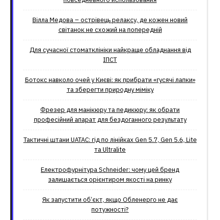
Вілла Медова – острівець релаксу, де кожен новий
світанок не схожий на попередній
Для сучасної стоматклініки найкраще обладнання від
ІПСТ
Ботокс навколо очей у Києві: як прибрати «гусячі лапки»
та зберегти природну міміку
Фрезер для манікюру та педикюру: як обрати
професійний апарат для бездоганного результату
Тактичні штани UATAC: гід по лінійках Gen 5.7, Gen 5.6, Lite
та Ultralite
Електрофурнітура Schneider: чому цей бренд
залишається орієнтиром якості на ринку
Як запустити об’єкт, якщо Обленерго не дає
потужності?