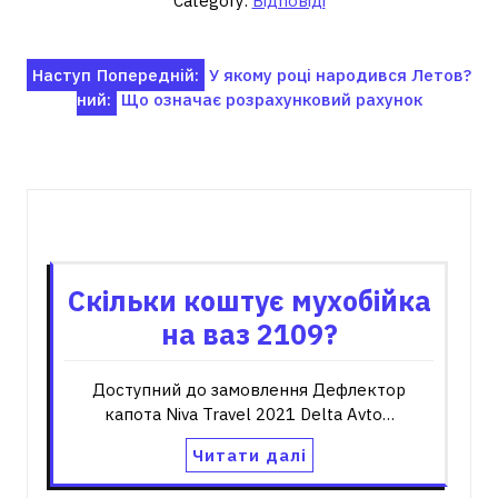
Category:
Відповіді
Навігація
Наступ
Попередній:
У якому році народився Летов?
ний:
Що означає розрахунковий рахунок
записів
Пов'язані записи
Скільки коштує мухобійка
на ваз 2109?
Доступний до замовлення Дефлектор
капота Niva Travel 2021 Delta Avto…
Читати далі