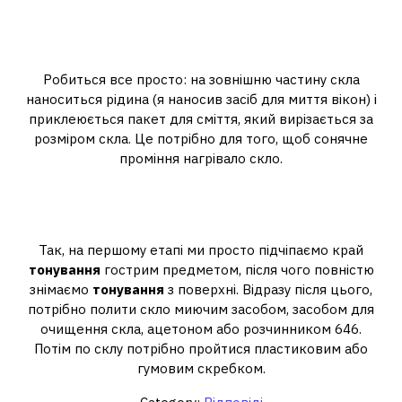
Як зняти старе тонування
драйв2?
Робиться все просто: на зовнішню частину скла
наноситься рідина (я наносив засіб для миття вікон) і
приклеюється пакет для сміття, який вирізається за
розміром скла. Це потрібно для того, щоб сонячне
проміння нагрівало скло.
Як швидко зняти тонування з
авто своїми руками?
Так, на першому етапі ми просто підчіпаємо край
тонування
гострим предметом, після чого повністю
знімаємо
тонування
з поверхні. Відразу після цього,
потрібно полити скло миючим засобом, засобом для
очищення скла, ацетоном або розчинником 646.
Потім по склу потрібно пройтися пластиковим або
гумовим скребком.