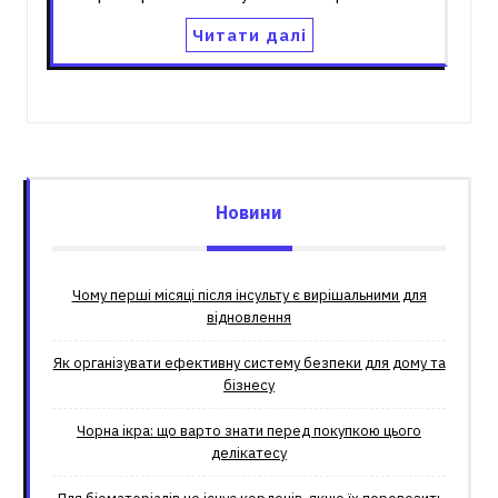
Читати далі
Новини
Чому перші місяці після інсульту є вирішальними для
відновлення
Як організувати ефективну систему безпеки для дому та
бізнесу
Чорна ікра: що варто знати перед покупкою цього
делікатесу