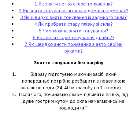
1
Як зняти легко старе тонування?
2
Як зняти тонування зі скла в домашніх умовах?
3
Як швидко зняти тонування із заднього скла?
4
Як прибрати стару плівку зі скла?
5
Чим можна зняти тонування?
6
Як зняти старе тонування драйв2?
7
Як швидко зняти тонування з авто своїми
руками?
Зняття
тонування
без нагріву
Відразу підготуємо миючий засіб, який
попередньо потрібно розбавити з невеликою
кількістю води (24-40 мл засобу на 1 л води). …
Після чого, починаємо лезом підсівати плівку, під
дуже гострим кутом до скла намагаючись не
пошкодити її.
Як зняти тонування зі скла в
домашніх умовах?