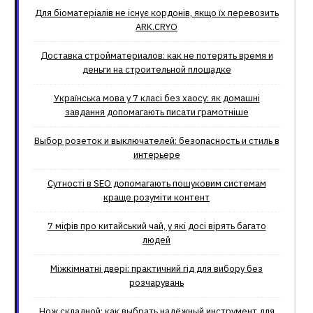
Для біоматеріалів не існує кордонів, якщо їх перевозить
ARK.CRYO
Доставка стройматериалов: как не потерять время и
деньги на строительной площадке
Українська мова у 7 класі без хаосу: як домашні
завдання допомагають писати грамотніше
Выбор розеток и выключателей: безопасность и стиль в
интерьере
Сутності в SEO допомагають пошуковим системам
краще розуміти контент
7 міфів про китайський чай, у які досі вірять багато
людей
Міжкімнатні двері: практичний гід для вибору без
розчарувань
Нож складной: как выбрать надёжный инструмент для