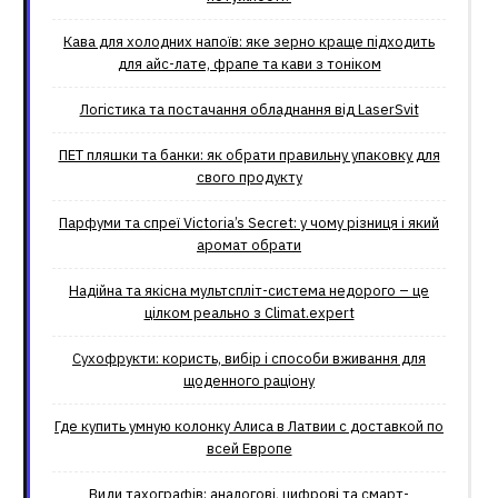
Кава для холодних напоїв: яке зерно краще підходить
для айс-лате, фрапе та кави з тоніком
Логістика та постачання обладнання від LaserSvit
ПЕТ пляшки та банки: як обрати правильну упаковку для
свого продукту
Парфуми та спреї Victoria’s Secret: у чому різниця і який
аромат обрати
Надійна та якісна мультспліт-система недорого – це
цілком реально з Climat.еxpert
Сухофрукти: користь, вибір і способи вживання для
щоденного раціону
Где купить умную колонку Алиса в Латвии с доставкой по
всей Европе
Види тахографів: аналогові, цифрові та смарт-