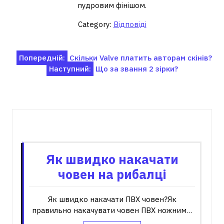
пудровим фінішом.
Category:
Відповіді
Навігація
Попередній:
Скільки Valve платить авторам скінів?
Наступний:
Що за звання 2 зірки?
записів
Пов'язані записи
Як швидко накачати
човен на рибалці
Як швидко накачати ПВХ човен?Як
правильно накачувати човен ПВХ ножним…