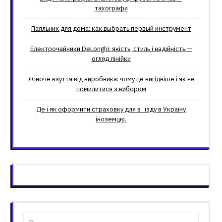
тахографи
Паяльник для дома: как выбрать первый инструмент
Електрочайники DeLonghi: якість, стиль і надійність —
огляд лінійки
Жіноче взуття від виробника: чому це вигідніше і як не
помилитися з вибором
Де і як оформити страховку для вʼїзду в Україну
іноземцю.