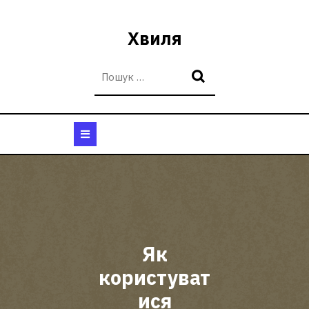
Перейти
до
Хвиля
вмісту
Кнопка
Відкрити
Як
користуват
ися