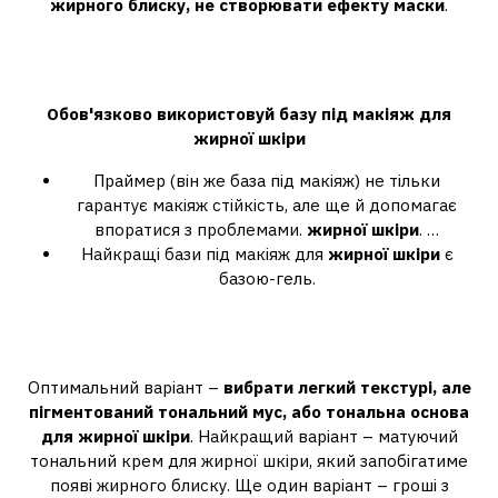
жирного блиску, не створювати ефекту маски
.
Що наносити під тональний крем
для жирної шкіри?
Обов'язково використовуй базу під макіяж для
жирної шкіри
Праймер (він же база під макіяж) не тільки
гарантує макіяж стійкість, але ще й допомагає
впоратися з проблемами.
жирної шкіри
. …
Найкращі бази під макіяж для
жирної шкіри
є
базою-гель.
Як правильно підібрати тональний
крем для жирної шкіри?
Оптимальний варіант –
вибрати легкий текстурі, але
пігментований тональний мус, або тональна основа
для жирної шкіри
. Найкращий варіант – матуючий
тональний крем для жирної шкіри, який запобігатиме
появі жирного блиску. Ще один варіант – гроші з