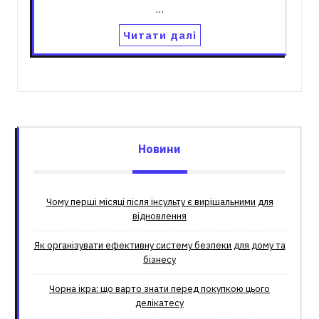
…
Читати далі
Новини
Чому перші місяці після інсульту є вирішальними для
відновлення
Як організувати ефективну систему безпеки для дому та
бізнесу
Чорна ікра: що варто знати перед покупкою цього
делікатесу