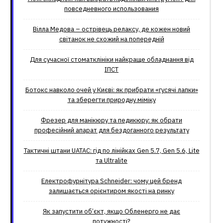
повседневного использования
Вілла Медова – острівець релаксу, де кожен новий
світанок не схожий на попередній
Для сучасної стоматклініки найкраще обладнання від
ІПСТ
Ботокс навколо очей у Києві: як прибрати «гусячі лапки»
та зберегти природну міміку
Фрезер для манікюру та педикюру: як обрати
професійний апарат для бездоганного результату
Тактичні штани UATAC: гід по лінійках Gen 5.7, Gen 5.6, Lite
та Ultralite
Електрофурнітура Schneider: чому цей бренд
залишається орієнтиром якості на ринку
Як запустити об’єкт, якщо Обленерго не дає
потужності?