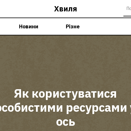
Хвиля
Новини
Різне
Як користуватися
особистими ресурсами 
ось