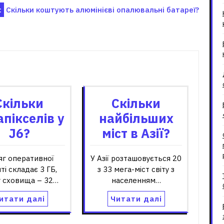
:
Скільки коштують алюмінієві опалювальні батареї?
зані записи
Скільки
Скільки
пікселів у
найбільших
J6?
міст в Азії?
яг оперативної
У Азії розташовується 20
ті складає 3 ГБ,
з 33 мега-міст світу з
г сховища – 32…
населенням…
итати далі
Читати далі