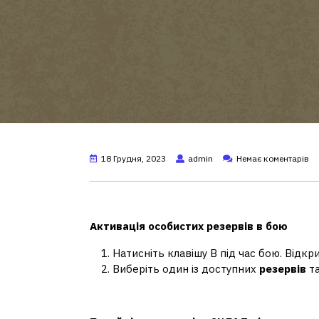
18 Грудня, 2023
admin
Немає коментарів
Як працюють особисті резе
Активація
особистих резервів
в бою
Натисніть клавішу B під час бою. Відкр
Виберіть один із доступних
резервів
та
Як використати особисті 