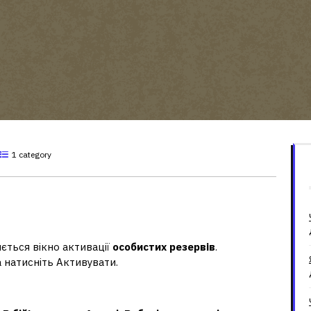
1 category
рви у World of Tanks?
иється вікно активації
особистих резервів
.
 натисніть Активувати.
резерви?