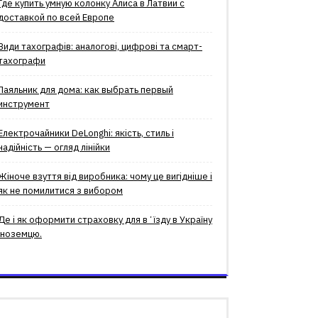
Где купить умную колонку Алиса в Латвии с
доставкой по всей Европе
Види тахографів: аналогові, цифрові та смарт-
тахографи
Паяльник для дома: как выбрать первый
инструмент
Електрочайники DeLonghi: якість, стиль і
надійність — огляд лінійки
Жіноче взуття від виробника: чому це вигідніше і
як не помилитися з вибором
Де і як оформити страховку для вʼїзду в Україну
іноземцю.