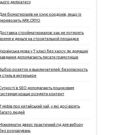
цього делікатесу
Для біоматеріалів не існує кордонів, якщо їх
перевозить ARK.CRYO
Доставка стройматериалов: как не потерять
время и деньги на строительной площадке
Українська мова у 7 класі без хаосу: як домашні
завдання допомагають писати грамотніше
Выбор розеток и выключателей: безопасность
и стиль в интерьере
Сутності в SEO допомагають пошуковим
системам краще розуміти контент
7 міфів про китайський чай, у які досі вірять
багато людей
Міжкімнатні двері: практичний гід для вибору
без розчарувань