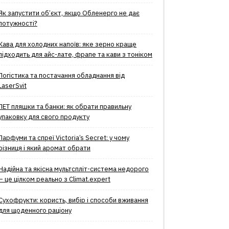
Як запустити об’єкт, якщо Обленерго не дає
потужності?
Кава для холодних напоїв: яке зерно краще
підходить для айс-лате, фрапе та кави з тоніком
Логістика та постачання обладнання від
LaserSvit
ПЕТ пляшки та банки: як обрати правильну
упаковку для свого продукту
Парфуми та спреї Victoria’s Secret: у чому
різниця і який аромат обрати
Надійна та якісна мультспліт-система недорого
– це цілком реально з Climat.еxpert
Сухофрукти: користь, вибір і способи вживання
для щоденного раціону