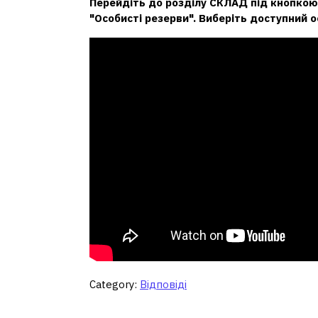
Перейдіть до розділу СКЛАД під кнопкою 
"Особисті резерви".
Виберіть доступний о
Category:
Відповіді