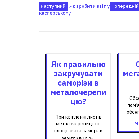
Навігація
Наступний:
Як зробити звіт у
Попередній
касперському
записів
Пов'я
Як правильно
закручувати
мега
саморізи в
металочерепи
Обс
цю?
пам'я
обся
При кріпленні листів
Ч
металочерепиці, по
площі ската саморізи
закручують у…