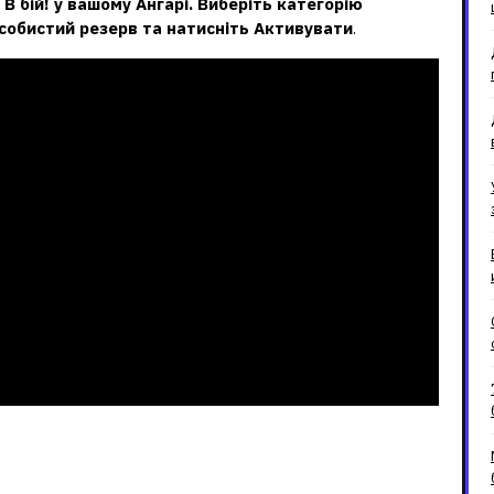
В бій!
у вашому Ангарі.
Виберіть категорію
собистий резерв та натисніть Активувати
.