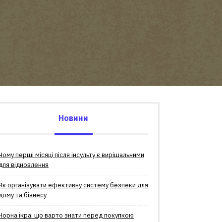
Новини
Чому перші місяці після інсульту є вирішальними
для відновлення
Як організувати ефективну систему безпеки для
дому та бізнесу
Чорна ікра: що варто знати перед покупкою