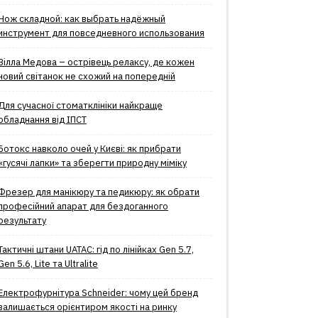
Нож складной: как выбрать надёжный
инструмент для повседневного использования
Вілла Медова – острівець релаксу, де кожен
новий світанок не схожий на попередній
Для сучасної стоматклініки найкраще
обладнання від ІПСТ
Ботокс навколо очей у Києві: як прибрати
«гусячі лапки» та зберегти природну міміку
Фрезер для манікюру та педикюру: як обрати
професійний апарат для бездоганного
результату
Тактичні штани UATAC: гід по лінійках Gen 5.7,
Gen 5.6, Lite та Ultralite
Електрофурнітура Schneider: чому цей бренд
залишається орієнтиром якості на ринку