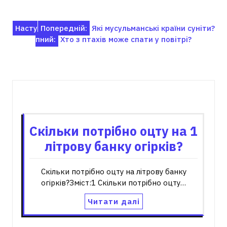
Навігація
Насту
Попередній:
Які мусульманські країни суніти?
пний:
Хто з птахів може спати у повітрі?
записів
Пов'язані записи
Скільки потрібно оцту на 1
літрову банку огірків?
Скільки потрібно оцту на літрову банку
огірків?Зміст:1 Скільки потрібно оцту…
Читати далі