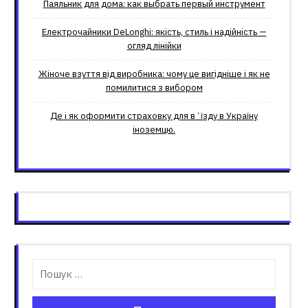
Паяльник для дома: как выбрать первый инструмент
Електрочайники DeLonghi: якість, стиль і надійність —
огляд лінійки
Жіноче взуття від виробника: чому це вигідніше і як не
помилитися з вибором
Де і як оформити страховку для вʼїзду в Україну
іноземцю.