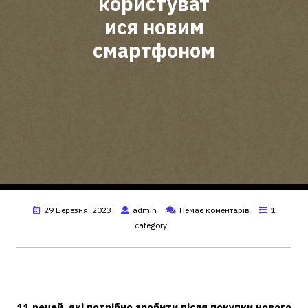
користуват
ися новим
смартфоном
29 Березня, 2023
admin
Немає коментарів
1
category
Що потрібно зробити одразу після
покупки нового смартфона?
11 речей, які потрібно
зробити
після
покупки нового