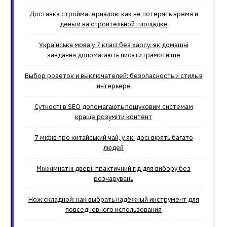
Доставка стройматериалов: как не потерять время и
деньги на строительной площадке
Українська мова у 7 класі без хаосу: як домашні
завдання допомагають писати грамотніше
Выбор розеток и выключателей: безопасность и стиль в
интерьере
Сутності в SEO допомагають пошуковим системам
краще розуміти контент
7 міфів про китайський чай, у які досі вірять багато
людей
Міжкімнатні двері: практичний гід для вибору без
розчарувань
Нож складной: как выбрать надёжный инструмент для
повседневного использования