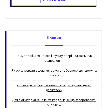
Новини
Чому перші місяці після інсульту є вирішальними для
відновлення
Як організувати ефективну систему безпеки для дому та
бізнесу
Чорна ікра: що варто знати перед покупкою цього
делікатесу
Для біоматеріалів не існує кордонів, якщо їх перевозить
ARK.CRYO