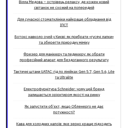
Вілла Медова – острівець релаксу, де кожен новий
світанок не схожий на попередній
Для сучасної стоматклініки найкраще обладнання від
ІПСТ
Ботокс навколо очей у Києві: як прибрати «гусячі лапки»
та зберегти природну міміку
Фрезер для манікюру та педикюру: як обрати
професійний апарат для бездоганного результату
Тактичні штани UATAC: гід по лінійках Gen 5.7, Gen 5.6, Lite
та Ultralite
Електрофурнітура Schneider: чому цей бренд
залишається орієнтиром якості на ринку
Як запустити об’єкт, якщо Обленерго не дає
потужності?
Кава для холодних напоїв: яке зерно краще підходить