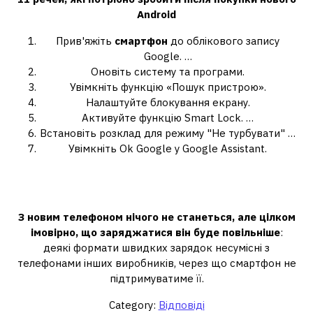
Android
Прив'яжіть
смартфон
до облікового запису
Google. …
Оновіть систему та програми.
Увімкніть функцію «Пошук пристрою».
Налаштуйте блокування екрану.
Активуйте функцію Smart Lock. …
Встановіть розклад для режиму "Не турбувати" …
Увімкніть Ok Google у Google Assistant.
Чи можна скористатися телефоном
відразу після покупки?
З новим телефоном нічого не станеться, але цілком
імовірно, що заряджатися він буде повільніше
:
деякі формати швидких зарядок несумісні з
телефонами інших виробників, через що смартфон не
підтримуватиме її.
Category:
Відповіді