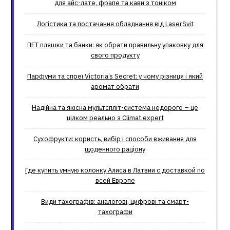
для айс-лате, фрапе та кави з тоніком
Логістика та постачання обладнання від LaserSvit
ПЕТ пляшки та банки: як обрати правильну упаковку для
свого продукту
Парфуми та спреї Victoria’s Secret: у чому різниця і який
аромат обрати
Надійна та якісна мультспліт-система недорого – це
цілком реально з Climat.еxpert
Сухофрукти: користь, вибір і способи вживання для
щоденного раціону
Где купить умную колонку Алиса в Латвии с доставкой по
всей Европе
Види тахографів: аналогові, цифрові та смарт-
тахографи