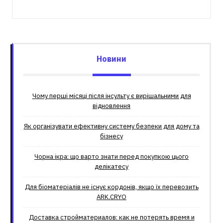
Новини
Чому перші місяці після інсульту є вирішальними для
відновлення
Як організувати ефективну систему безпеки для дому та
бізнесу
Чорна ікра: що варто знати перед покупкою цього
делікатесу
Для біоматеріалів не існує кордонів, якщо їх перевозить
ARK.CRYO
Доставка стройматериалов: как не потерять время и