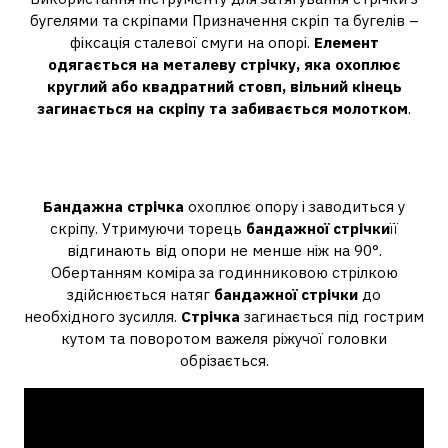
бугелями та скріпами Призначення скріп та бугелів –
фіксація сталевої смуги на опорі.
Елемент
одягається на металеву стрічку, яка охоплює
круглий або квадратний стовп, вільний кінець
загинається на скріпу та забивається молотком
.
Як використовувати бандажну
стрічку?
Бандажна стрічка
охоплює опору і заводиться у
скріпу. Утримуючи торець
бандажної стрічки
її
відгинають від опори не менше ніж на 90°.
Обертанням коміра за годинниковою стрілкою
здійснюється натяг
бандажної стрічки
до
необхідного зусилля.
Стрічка
загинається під гострим
кутом та поворотом важеля ріжучої головки
обрізається.