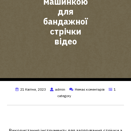
машинкою
для
бандажної
стрічки
відео
21 Квітня, 2023
admin
Немає коментарів
1
category
Як користуватись машинкою для
затягування стрічки?
Використання інструменту для затягування стрічки з