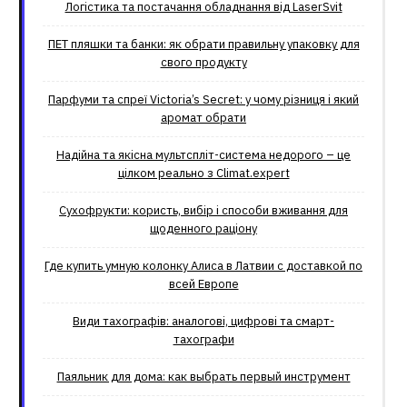
Логістика та постачання обладнання від LaserSvit
ПЕТ пляшки та банки: як обрати правильну упаковку для
свого продукту
Парфуми та спреї Victoria’s Secret: у чому різниця і який
аромат обрати
Надійна та якісна мультспліт-система недорого – це
цілком реально з Climat.еxpert
Сухофрукти: користь, вибір і способи вживання для
щоденного раціону
Где купить умную колонку Алиса в Латвии с доставкой по
всей Европе
Види тахографів: аналогові, цифрові та смарт-
тахографи
Паяльник для дома: как выбрать первый инструмент