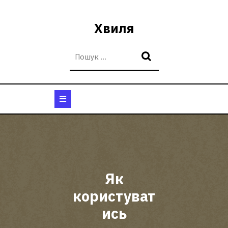
Перейти
до
Хвиля
вмісту
Кнопка
Відкрити
Як
користуват
ись