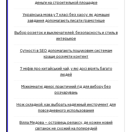
деньги на строительной площадке
Українська мова у 7 класі без хаосу: як домашні
завдання допомагають писати грамотніше
Выбор розеток и выключателей: безопасность и стиль в
интерьере
Сутності в SEO допомагають пошуковим системам
краще розуміти контент
7 міфів про китайський чай, у які досі вірять багато
людей
Міжкімнатні двері: практичний гід для вибору без
розчарувань
Нож складной: как выбрать надёжный инструмент для
повседневного использования
Вілла Медова – острівець релаксу, де кожен новий
світанок не схожий на попередній