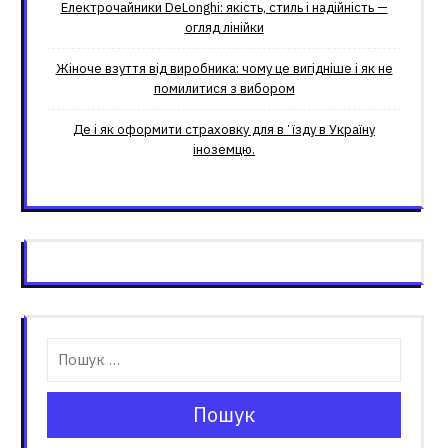
Електрочайники DeLonghi: якість, стиль і надійність —
огляд лінійки
Жіноче взуття від виробника: чому це вигідніше і як не
помилитися з вибором
Де і як оформити страховку для вʼїзду в Україну
іноземцю.
Пошук