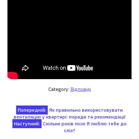
Category:
Відповіді
Навігація
Попередній:
Як правильно використовувати
вентиляцію у квартирі: поради та рекомендації
записів
Наступний:
Скільки років пісні Я люблю тебе до
сліз?