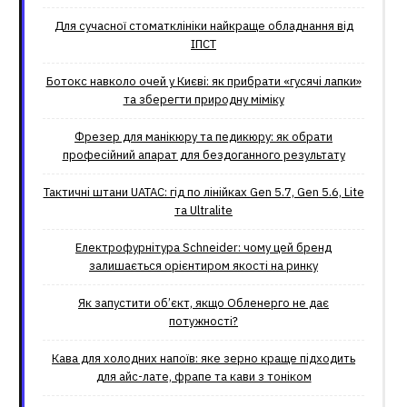
Для сучасної стоматклініки найкраще обладнання від
ІПСТ
Ботокс навколо очей у Києві: як прибрати «гусячі лапки»
та зберегти природну міміку
Фрезер для манікюру та педикюру: як обрати
професійний апарат для бездоганного результату
Тактичні штани UATAC: гід по лінійках Gen 5.7, Gen 5.6, Lite
та Ultralite
Електрофурнітура Schneider: чому цей бренд
залишається орієнтиром якості на ринку
Як запустити об’єкт, якщо Обленерго не дає
потужності?
Кава для холодних напоїв: яке зерно краще підходить
для айс-лате, фрапе та кави з тоніком