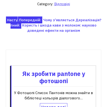
Category:
Відповіді
Навігація
Насту
Попередній:
Чому з'являється Дереалізація?
пний:
Користь і шкода кави з молоком: науково
записів
доведені ефекти на організм
Пов'язані записи
Як зробити pantone у
фотошопі
У Фотошопі Список Пантонів можна знайти в
бібліотеці кольорів діалогового…
Читати далі