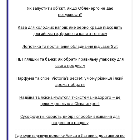
Як запустити об’єкт, якщо Обленерго не дає
потужності?
Кава для холодних напоїв: яке зерно краще підходить
для айс-лате, фрапе та кави з тоніком
Логістика та постачання обладнання від LaserSvit
ПЕТ пляшки та банки: як обрати правильну упаковку для
свого продукту
Парфуми та спреї Victoria’s Secret: у чому різниця і який
аромат обрати
Надійна та якісна мультспліт-система недорого – це
цілком реально з Climat.еxpert
Сухофрукти: користь, вибір і способи вживання для
щоденного раціону
Где купить умную колонку Алиса в Латвии с доставкой по