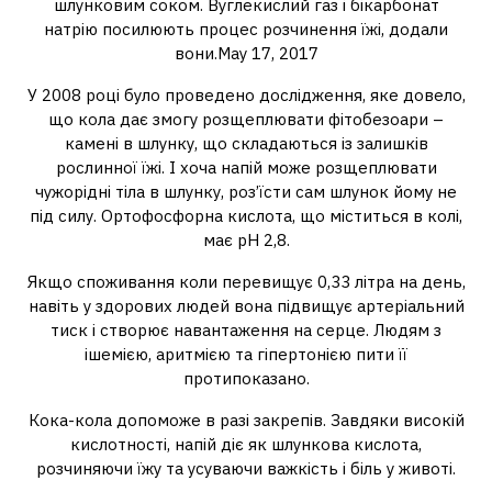
шлунковим соком. Вуглекислий газ і бікарбонат
натрію посилюють процес розчинення їжі, додали
вони.May 17, 2017
У 2008 році було проведено дослідження, яке довело,
що кола дає змогу розщеплювати фітобезоари –
камені в шлунку, що складаються із залишків
рослинної їжі. І хоча напій може розщеплювати
чужорідні тіла в шлунку, роз’їсти сам шлунок йому не
під силу. Ортофосфорна кислота, що міститься в колі,
має pH 2,8.
Якщо споживання коли перевищує 0,33 літра на день,
навіть у здорових людей вона підвищує артеріальний
тиск і створює навантаження на серце. Людям з
ішемією, аритмією та гіпертонією пити її
протипоказано.
Кока-кола допоможе в разі закрепів. Завдяки високій
кислотності, напій діє як шлункова кислота,
розчиняючи їжу та усуваючи важкість і біль у животі.