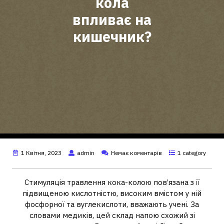
кола
впливає на
кишечник?
1 Квітня, 2023
admin
Немає коментарів
1 category
Стимуляція травлення кока-колою пов’язана з її
підвищеною кислотністю, високим вмістом у ній
фосфорної та вуглекислоти, вважають учені. За
словами медиків, цей склад напою схожий зі