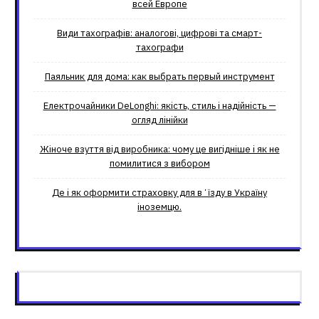
всей Европе
Види тахографів: аналогові, цифрові та смарт-
тахографи
Паяльник для дома: как выбрать первый инструмент
Електрочайники DeLonghi: якість, стиль і надійність —
огляд лінійки
Жіноче взуття від виробника: чому це вигідніше і як не
помилитися з вибором
Де і як оформити страховку для вʼїзду в Україну
іноземцю.