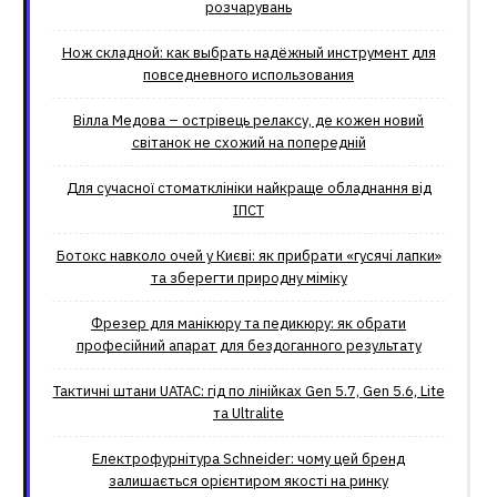
розчарувань
Нож складной: как выбрать надёжный инструмент для
повседневного использования
Вілла Медова – острівець релаксу, де кожен новий
світанок не схожий на попередній
Для сучасної стоматклініки найкраще обладнання від
ІПСТ
Ботокс навколо очей у Києві: як прибрати «гусячі лапки»
та зберегти природну міміку
Фрезер для манікюру та педикюру: як обрати
професійний апарат для бездоганного результату
Тактичні штани UATAC: гід по лінійках Gen 5.7, Gen 5.6, Lite
та Ultralite
Електрофурнітура Schneider: чому цей бренд
залишається орієнтиром якості на ринку