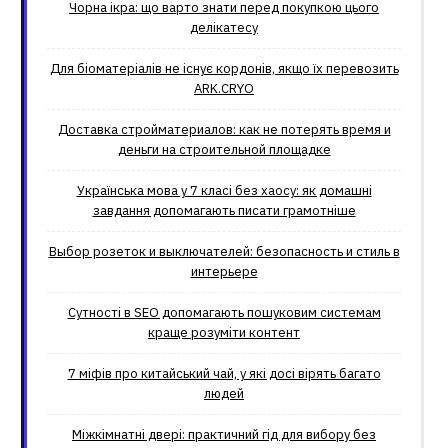
Чорна ікра: що варто знати перед покупкою цього
делікатесу
Для біоматеріалів не існує кордонів, якщо їх перевозить
ARK.CRYO
Доставка стройматериалов: как не потерять время и
деньги на строительной площадке
Українська мова у 7 класі без хаосу: як домашні
завдання допомагають писати грамотніше
Выбор розеток и выключателей: безопасность и стиль в
интерьере
Сутності в SEO допомагають пошуковим системам
краще розуміти контент
7 міфів про китайський чай, у які досі вірять багато
людей
Міжкімнатні двері: практичний гід для вибору без