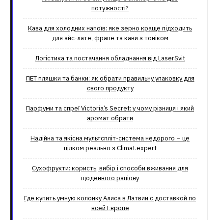
потужності?
Кава для холодних напоїв: яке зерно краще підходить
для айс-лате, фрапе та кави з тоніком
Логістика та постачання обладнання від LaserSvit
ПЕТ пляшки та банки: як обрати правильну упаковку для
свого продукту
Парфуми та спреї Victoria’s Secret: у чому різниця і який
аромат обрати
Надійна та якісна мультспліт-система недорого – це
цілком реально з Climat.еxpert
Сухофрукти: користь, вибір і способи вживання для
щоденного раціону
Где купить умную колонку Алиса в Латвии с доставкой по
всей Европе