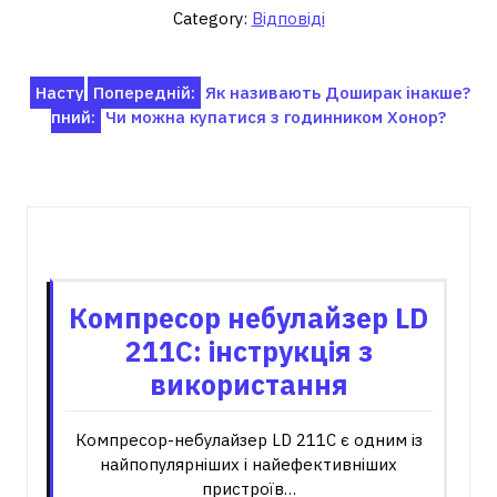
Category:
Відповіді
Навігація
Насту
Попередній:
Як називають Доширак інакше?
пний:
Чи можна купатися з годинником Хонор?
записів
Пов'язані записи
Компресор небулайзер LD
211C: інструкція з
використання
Компресор-небулайзер LD 211C є одним із
найпопулярніших і найефективніших
пристроїв…