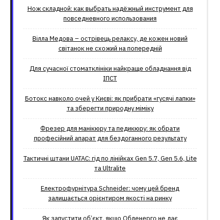
Нож складной: как выбрать надёжный инструмент для
повседневного использования
Вілла Медова – острівець релаксу, де кожен новий
світанок не схожий на попередній
Для сучасної стоматклініки найкраще обладнання від
ІПСТ
Ботокс навколо очей у Києві: як прибрати «гусячі лапки»
та зберегти природну міміку
Фрезер для манікюру та педикюру: як обрати
професійний апарат для бездоганного результату
Тактичні штани UATAC: гід по лінійках Gen 5.7, Gen 5.6, Lite
та Ultralite
Електрофурнітура Schneider: чому цей бренд
залишається орієнтиром якості на ринку
Як запустити об’єкт, якщо Обленерго не дає