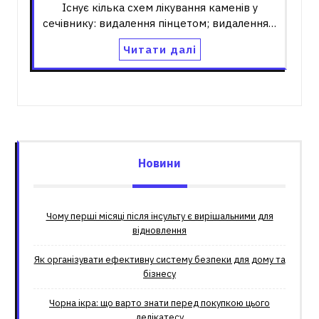
Існує кілька схем лікування каменів у
сечівнику: видалення пінцетом; видалення…
Читати далі
Новини
Чому перші місяці після інсульту є вирішальними для
відновлення
Як організувати ефективну систему безпеки для дому та
бізнесу
Чорна ікра: що варто знати перед покупкою цього
делікатесу