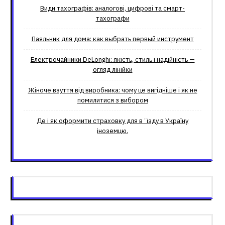
Види тахографів: аналогові, цифрові та смарт-
тахографи
Паяльник для дома: как выбрать первый инструмент
Електрочайники DeLonghi: якість, стиль і надійність —
огляд лінійки
Жіноче взуття від виробника: чому це вигідніше і як не
помилитися з вибором
Де і як оформити страховку для вʼїзду в Україну
іноземцю.