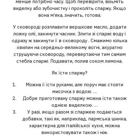
менше потрібно часу. Щоб перевірити, візьміть
виделку або зубочистку і проколіть спаржу. Якщо
вона м’яка, значить, готова.
У сковороді розплавити вершкове масло, додати
ложку олії, закинути часник. Злити зі спаржі воду і
одразу ж закинути її в сковороду . Смажимо кілька
хвилин на середньо-великому вогні, акуратно
струшуючи сковороду, перевертаючи тим самим
стебла спаржі. Подавати, полив соком лимона.
Як їсти спаржу?
Можна її їсти руками, але поруч має стояти
мисочка з водою. …
Добре приготовану спаржу можна їсти також
однією виделкою. …
У разі, якщо разом зі спаржею подаються
добавки, такі як, наприклад, пармська шинка,
характерна для італійської кухні, можна
використовувати також і ніж.