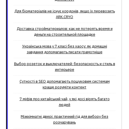
Для біоматеріалів не існує кордонів, якщо їх перевозить
ARK.CRYO
Доставка стройматериалов: как не потерять время и
деньги на строительной площадке
Українська мова у 7 класі без хаосу: як домашні
завдання допомагають писати грамотніше
Выбор розеток и выключателей: безопасность и стиль в
интерьере
Сутності в SEO допомагають пошуковим системам
краще розуміти контент
7 міфів про китайський чай, у які досі вірять багато
людей
Міжкімнатні двері: практичний гід для вибору без
розчарувань