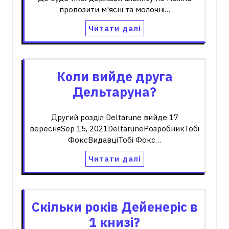
провозити м'ясні та молочні…
Читати далі
Коли вийде друга
Дельтаруна?
Другий розділ Deltarune вийде 17
вересняSep 15, 2021DeltaruneРозробникТобі
ФоксВидавціТобі Фокс…
Читати далі
Скільки років Дейенеріс в
1 книзі?