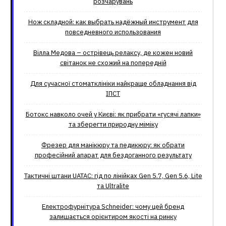
розчарувань
Нож складной: как выбрать надёжный инструмент для
повседневного использования
Вілла Медова – острівець релаксу, де кожен новий
світанок не схожий на попередній
Для сучасної стоматклініки найкраще обладнання від
ІПСТ
Ботокс навколо очей у Києві: як прибрати «гусячі лапки»
та зберегти природну міміку
Фрезер для манікюру та педикюру: як обрати
професійний апарат для бездоганного результату
Тактичні штани UATAC: гід по лінійках Gen 5.7, Gen 5.6, Lite
та Ultralite
Електрофурнітура Schneider: чому цей бренд
залишається орієнтиром якості на ринку