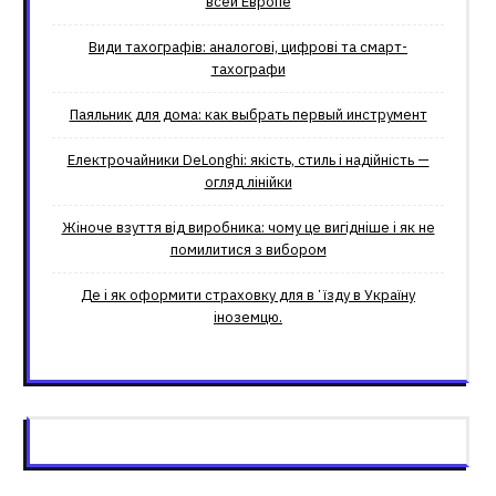
всей Европе
Види тахографів: аналогові, цифрові та смарт-
тахографи
Паяльник для дома: как выбрать первый инструмент
Електрочайники DeLonghi: якість, стиль і надійність —
огляд лінійки
Жіноче взуття від виробника: чому це вигідніше і як не
помилитися з вибором
Де і як оформити страховку для вʼїзду в Україну
іноземцю.