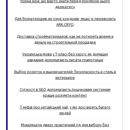
Чорна ікра: що варто знати перед покупкою цього
делікатесу
Для біоматеріалів не існує кордонів, якщо їх перевозить
ARK.CRYO
Доставка стройматериалов: как не потерять время и
деньги на строительной площадке
Українська мова у 7 класі без хаосу: як домашні
завдання допомагають писати грамотніше
Выбор розеток и выключателей: безопасность и стиль в
интерьере
Сутності в SEO допомагають пошуковим системам
краще розуміти контент
7 міфів про китайський чай, у які досі вірять багато
людей
Міжкімнатні двері: практичний гід для вибору без