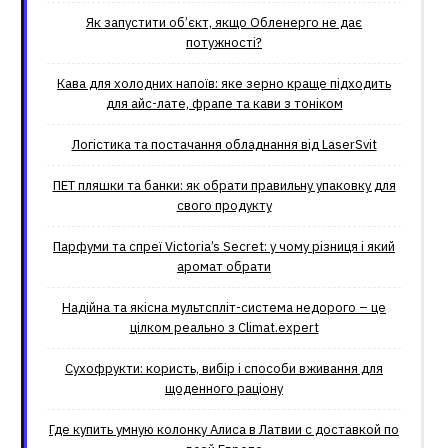
Як запустити об’єкт, якщо Обленерго не дає
потужності?
Кава для холодних напоїв: яке зерно краще підходить
для айс-лате, фрапе та кави з тоніком
Логістика та постачання обладнання від LaserSvit
ПЕТ пляшки та банки: як обрати правильну упаковку для
свого продукту
Парфуми та спреї Victoria’s Secret: у чому різниця і який
аромат обрати
Надійна та якісна мультспліт-система недорого – це
цілком реально з Climat.еxpert
Сухофрукти: користь, вибір і способи вживання для
щоденного раціону
Где купить умную колонку Алиса в Латвии с доставкой по