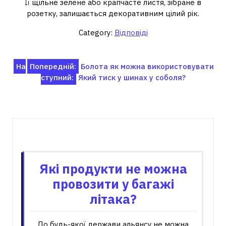
Її щільне зелене або крапчасте листя, зібране в
розетку, залишається декоративним цілий рік.
Category:
Відповіді
Навігація
На
Попередній:
Болота як можна використовувати
ступний:
Який тиск у шинах у соболя?
записів
Пов'язані записи
Які продукти не можна
провозити у багажі
літака?
До будь-якої держави альянсу не можна