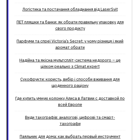
Логістика та постачання обладнання від LaserSvit
ПЕТ пляшки та банки: як обрати правильну упаковку для
свого продукту
Парфуми та спреї Victoria’s Secret: у чому різниця і який
аромат обрати
Надійна та якісна мультспліт-система недорого – це
цілком реально з Climat.еxpert
Сухофрукти: користь, вибір і способи вживання для
щоденного раціону
Где купить умную колонку Алиса в Латвии с доставкой по
всей Европе
Види тахографів: аналогові, цифрові та смарт-
тахографи
Паяльник для дома: как выбрать первый инструмент