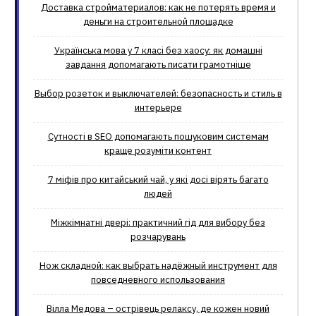
Доставка стройматериалов: как не потерять время и
деньги на строительной площадке
Українська мова у 7 класі без хаосу: як домашні
завдання допомагають писати грамотніше
Выбор розеток и выключателей: безопасность и стиль в
интерьере
Сутності в SEO допомагають пошуковим системам
краще розуміти контент
7 міфів про китайський чай, у які досі вірять багато
людей
Міжкімнатні двері: практичний гід для вибору без
розчарувань
Нож складной: как выбрать надёжный инструмент для
повседневного использования
Вілла Медова – острівець релаксу, де кожен новий