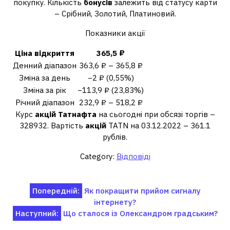
покупку. Кількість
бонусів
залежить від статусу карти
– Срібний, Золотий, Платиновий.
Показники акції
Ціна відкриття
365,5 ₽
Денний діапазон
363,6 ₽ – 365,8 ₽
Зміна за день
−2 ₽ (0,55%)
Зміна за рік
−113,9 ₽ (23,83%)
Річний діапазон
232,9 ₽ – 518,2 ₽
Курс
акцій Татнафта
на сьогодні при обсязі торгів –
328932. Вартість
акцій
TATN на 03.12.2022 – 361.1
рублів.
Category:
Відповіді
Навігація
Попередній:
Як покращити прийом сигналу
інтернету?
записів
Наступний:
Що сталося із Олександром градським?