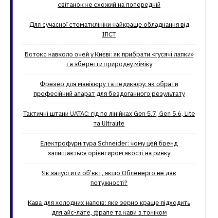
світанок не схожий на попередній
Для сучасної стоматклініки найкраще обладнання від
ІПСТ
Ботокс навколо очей у Києві: як прибрати «гусячі лапки»
та зберегти природну міміку
Фрезер для манікюру та педикюру: як обрати
професійний апарат для бездоганного результату
Тактичні штани UATAC: гід по лінійках Gen 5.7, Gen 5.6, Lite
та Ultralite
Електрофурнітура Schneider: чому цей бренд
залишається орієнтиром якості на ринку
Як запустити об’єкт, якщо Обленерго не дає
потужності?
Кава для холодних напоїв: яке зерно краще підходить
для айс-лате, фрапе та кави з тоніком